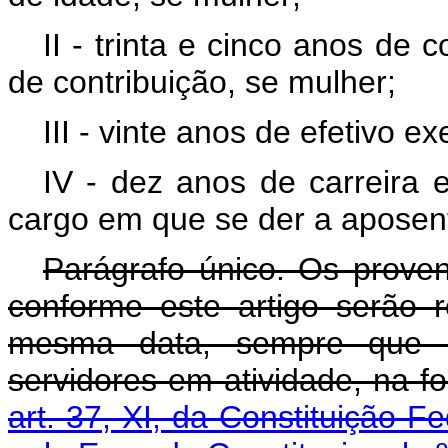
II - trinta e cinco anos de 
de contribuição, se mulher;
III - vinte anos de efetivo ex
IV - dez anos de carreira e
cargo em que se der a aposen
Parágrafo único. Os prove
conforme este artigo serão
mesma data, sempre que s
servidores em atividade, na f
art. 37, XI, da Constituição Fe