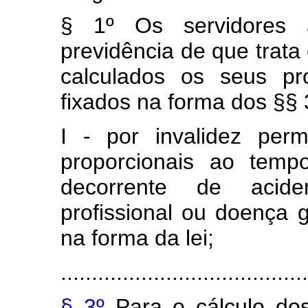
§ 1º Os servidores 
previdência de que trata
calculados os seus pr
fixados na forma dos §§ 
I - por invalidez per
proporcionais ao temp
decorrente de acide
profissional ou doença g
na forma da lei;
........................................
§ 3º
Para o cálculo dos