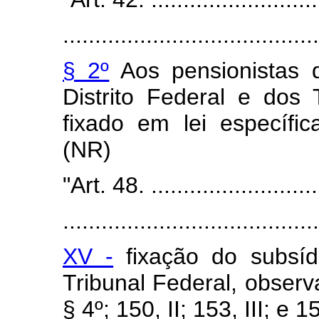
........................................
§ 2º
Aos pensionistas d
Distrito Federal e dos T
fixado em lei específic
(NR)
"Art. 48. ............................
........................................
XV -
fixação do subsíd
Tribunal Federal, observ
§ 4º; 150, II; 153, III; e 1