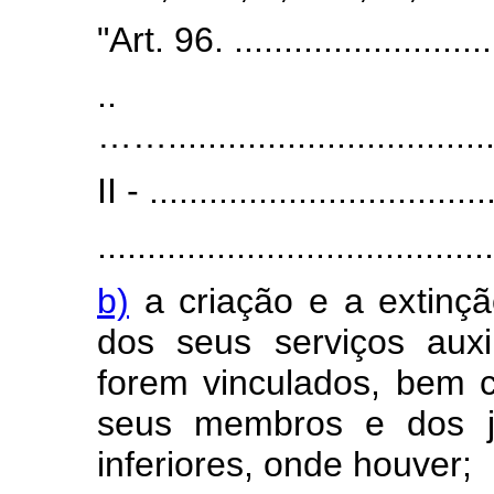
"Art. 96. ............................
..
……...................................
II - ..................................
........................................
b)
a criação e a extinç
dos seus serviços auxi
forem vinculados, bem 
seus membros e dos juí
inferiores, onde houver;