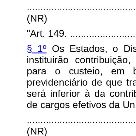
.......................................
(NR)
"Art. 149. ..........................
§ 1º
Os Estados, o Dist
instituirão contribuiçã
para o custeio, em b
previdenciário de que tra
será inferior à da contri
de cargos efetivos da
.......................................
(NR)