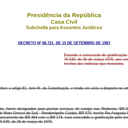
Presidência da República
Casa Civil
Subchefia para Assuntos Jurídicos
DECRETO Nº 88.721, DE 15 DE SETEMBRO DE 1983
Estende a concessão de gratificação 
75.539, de 26 de março 1975, aos se
trechos das rodovias que menciona.
fere o artigo 81, item lII, da Constituição, e tendo em vista o disposto no art
ente, forem designados para prestar serviços de campo nas Rodovias: BR-
e Mato Grosso do Sul) - Rondonópolis-Cuiabá; BR-070, trecho Rio Araguaia 
troncamento da BR-364 com a BR-174, será concedida a gratificação pelo exe
 75.539, de 26 de março de 1975.