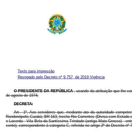
Texto para impressão
Revogado pelo Decreto nº 9.757, de 2019
Vigência
O PRESIDENTE DA REPÚBLICA
, usando da atribuição que lhe con
de agosto de 1974,
DECRETA:
Art . 1º, Aos servidores que, mediante ato da autoridade compet
Rondonópolis-Cuiabá; BR-163, trecho Rio Correntes (Divisa com Estado d
e Lacerda - Vila Bela da Santíssima Trindade (antiga Mato Grosso) - en
cento), correspondente à categoria C, referida no artigo 2º do Decreto nº