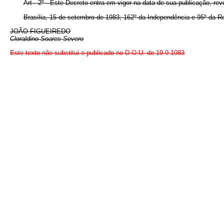
Art . 2º - Este Decreto entra em vigor na data de sua publicação, re
Brasília, 15 de setembro de 1983; 162º da Independência e 95º da Re
JOÃO FIGUEIREDO
Cloraldino Soares Severo
Este texto não substitui o publicado no D.O.U. de 19.9.1983