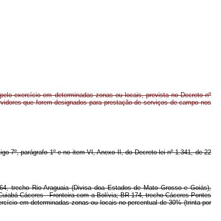
pelo exercício em determinadas zonas ou locais, prevista no Decreto nº
rvidores que forem designados para prestação de serviços de campo nos
igo 7º, parágrafo 1º e no item VI, Anexo II, do Decreto-lei nº 1.341, de 22
364, trecho Rio Araguaia (Divisa doa Estados de Mato Grosso e Goiás),
Cuiabá-Cáceres - Fronteira com a Bolívia; BR-174, trecho Cáceres-Pontes
rcício em determinadas zonas ou locais no percentual de 30% (trinta por