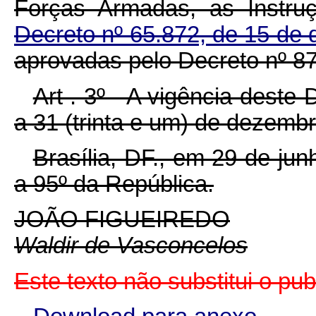
Forças Armadas, as Instru
Decreto nº 65.872, de 15 d
aprovadas pelo Decreto nº 87
Art . 3º - A vigência deste 
a 31 (trinta e um) de dezemb
Brasília, DF., em 29 de ju
a 95º da República.
JOÃO FIGUEIREDO
Waldir de Vasconcelos
Este texto não substitui o pu