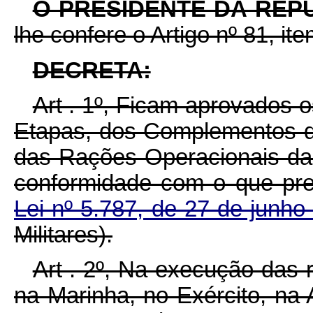
O PRESIDENTE DA REP
lhe confere o Artigo nº 81, ite
DECRETA:
Art . 1º, Ficam aprovados 
Etapas, dos Complementos 
das Rações Operacionais da
conformidade com o que pr
Lei nº 5.787, de 27 de junh
Militares).
Art . 2º, Na execução das 
na Marinha, no Exército, na