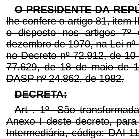
O PRESIDENTE DA REP
lhe confere o artigo 81, item 
o disposto nos artigos 7º
dezembro de 1970, na Lei nº
no Decreto nº 72.912, de 10
77.629, de 18 de maio de 
DASP nº 24.862, de 1982,
DECRETA:
Art . 1º- São transformad
Anexo I deste decreto, par
Intermediária, código: DAI-1