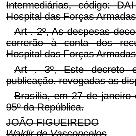
Intermediárias, código: D
Hospital das Forças Armadas
Art . 2º, As despesas dec
correrão à conta dos recu
Hospital das Forças Armadas
Art . 3º, Este decreto
publicação, revogadas as dis
Brasília, em 27 de janeir
95º da República.
JOÃO FIGUEIREDO
Waldir de Vasconcelos