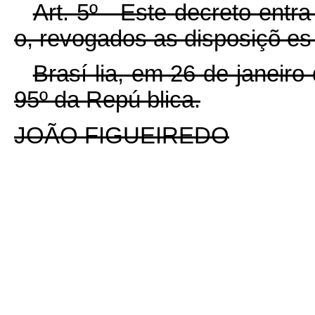
Art. 5º - Este decreto entr
o, revogados as disposiçõ es 
Brasí lia, em 26 de janeir
95º da Repú blica.
JOÃO FIGUEIREDO