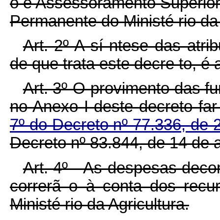
o e Assessoramento Superior
Permanente do Ministé rio da 
Art. 2º-A sí ntese das atr
de que trata este decre to, é 
Art. 3º-O provimento das 
no Anexo I deste decreto fa
7º do Decreto nº 77.336, de 
Decreto nº 83.844, de 14 de 
Art. 4º - As despesas deco
correrã o à conta dos recu
Ministé rio da Agricultura.