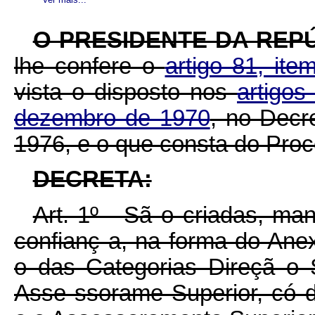
O PRESIDENTE DA REP
lhe confere o
artigo 81, ite
vista o disposto nos
artigos
dezembro de 1970
, no Decr
1976, e o que consta do Pro
DECRETA:
Art. 1º - Sã o criadas, ma
confianç a, na forma do Ane
o das Categorias Direçã o 
Asse ssorame Superior, có 