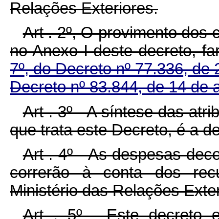
Relações Exteriores.
Art . 2º, O provimento dos
no Anexo I deste decreto, f
7º, do Decreto nº 77.336, d
Decreto nº 83.844, de 14 de 
Art . 3º - A síntese das at
que trata este Decreto, é a d
Art . 4º - As despesas dec
correrão à conta dos recu
Ministério das Relações Exter
Art . 5º - Este decreto 