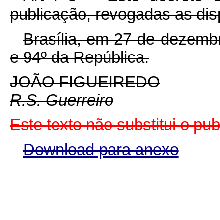
publicação, revogadas as dis
Brasília, em 27 de dezemb
e 94º da República.
JOÃO FIGUEIREDO
R.S. Guerreiro
Este texto não substitui o pu
Download para anexo