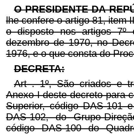
O PRESIDENTE DA REP
lhe confere o artigo 81, item 
o disposto nos artigos 7º
dezembro de 1970, no Decr
1976, e o que consta do Pro
DECRETA:
Art . 1º, São criados e 
Anexo I deste decreto para 
Superior, código DAS-101 e
DAS-102, do Grupo-Direçã
código DAS-100 do Quadro