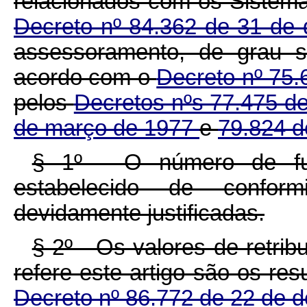
relacionados com os Sistema
Decreto nº 84.362 de 31 d
assessoramento, de grau s
acordo com o
Decreto nº 75.
pelos
Decretos nºs 77.475 de
de março de 1977
e
79.824 d
§ 1º - O número de fu
estabelecido de confor
devidamente justificadas.
§ 2º - Os valores de retri
refere este artigo são os re
Decreto nº 86.772 de 22 de 