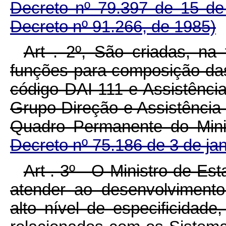
Decreto nº 79.397 de 15 d
Decreto nº 91.266, de 1985)
Art . 2º, São criadas, na
funções para composição das
código DAI-111 e Assistência
Grupo Direção e Assistência 
Quadro Permanente do Minis
Decreto nº 75.186 de 3 de ja
Art . 3º - O Ministro de Es
atender ao desenvolvimento
alto nível de especificidade