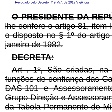
Revogado pelo Decreto nº 9.757, de 2019
Vigência
O PRESIDENTE DA REP
lhe confere o artigo 81, item 
o disposto no § 1º do artig
janeiro de 1982,
DECRETA:
Art . 1º,
São criadas, na
funções de confiança das Cat
DAS-101 e Assessoramento
Grupo Direção e Assessoram
da Tabela Permanente do Min