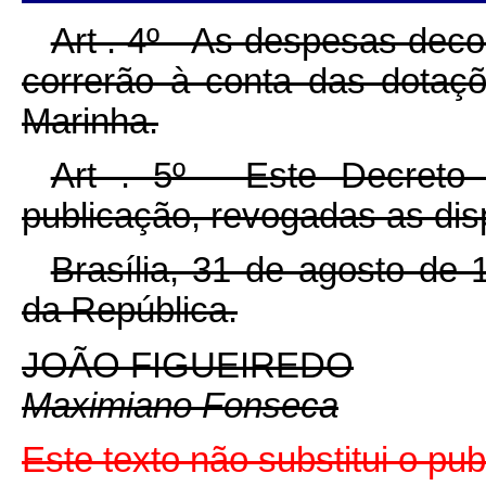
Art . 4º - As despesas dec
correrão à conta das dotaçõ
Marinha.
Art . 5º - Este Decreto
publicação, revogadas as dis
Brasília, 31 de agosto de
da República.
JOÃO FIGUEIREDO
Maximiano Fonseca
Este texto não substitui o pu