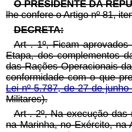
O PRESIDENTE DA REP
lhe confere o Artigo nº 81, ite
DECRETA:
Art . 1º, Ficam aprovados
Etapa, dos complementos d
das Rações Operacionais da
conformidade com o que pr
Lei nº 5.787, de 27 de junh
Militares).
Art . 2º, Na execução das 
na Marinha, no Exército, na