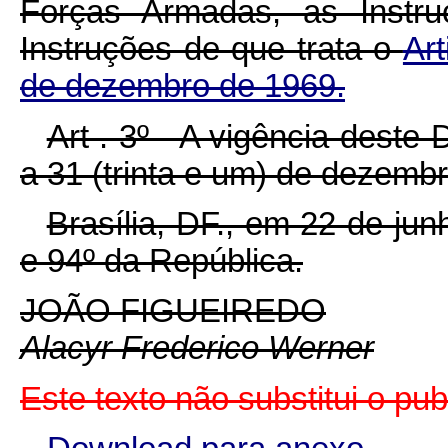
Forças Armadas, as Inst
Instruções de que trata o
Ar
de dezembro de 1969.
Art . 3º - A vigência deste 
a 31 (trinta e um) de dezemb
Brasília, DF., em 22 de ju
e 94º da República.
JOÃO FIGUEIREDO
Alacyr Frederico Werner
Este texto não substitui o pu