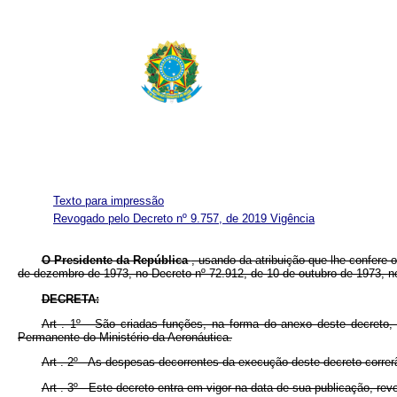
Texto para impressão
Revogado pelo Decreto nº 9.757, de 2019
Vigência
O Presidente da República
, usando da atribuição que lhe confere o
de dezembro de 1973, no Decreto nº 72.912, de 10 de outubro de 1973, n
DECRETA:
Art . 1º - São criadas funções, na forma do anexo deste decreto, 
Permanente do Ministério da Aeronáutica.
Art . 2º - As despesas decorrentes da execução deste decreto correr
Art . 3º - Este decreto entra em vigor na data de sua publicação, re