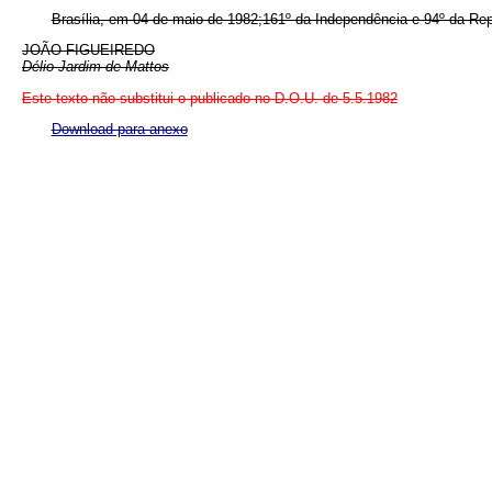
Brasília, em 04 de maio de 1982;161º da Independência e 94º da Rep
JOÃO FIGUEIREDO
Délio Jardim de Mattos
Este texto não substitui o publicado no D.O.U. de 5.5.1982
Download para anexo