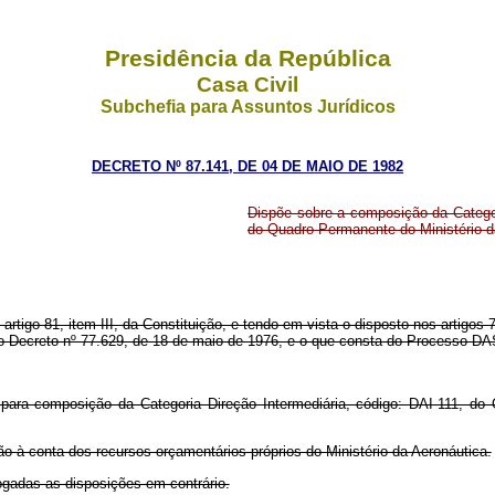
Presidência da República
Casa Civil
Subchefia para Assuntos Jurídicos
DECRETO Nº 87.141, DE 04 DE MAIO DE 1982
Dispõe sobre a composição da Categori
do Quadro Permanente do Ministério da
 artigo 81, item III, da Constituição, e tendo em vista o disposto nos artigos
o Decreto nº 77.629, de 18 de maio de 1976, e o que consta do Processo DA
para composição da Categoria Direção Intermediária, código: DAI-111, do 
ão à conta dos recursos orçamentários próprios do Ministério da Aeronáutica.
vogadas as disposições em contrário.