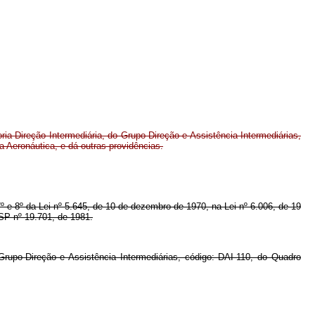
a Direção Intermediária, do Grupo-Direção e Assistência Intermediárias,
 Aeronáutica, e dá outras providências.
 7º e 8º da Lei nº 5.645, de 10 de dezembro de 1970, na Lei nº 6.006, de 19
SP nº 19.701, de 1981.
Grupo-Direção e Assistência Intermediárias, código: DAI-110, do Quadro