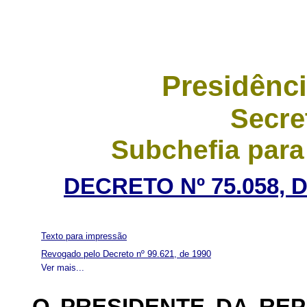
Presidênci
Secre
Subchefia para
DECRETO Nº 75.058, 
Texto para impressão
Revogado pelo Decreto nº 99.621, de 1990
Ver mais...
O PRESIDENTE DA REP