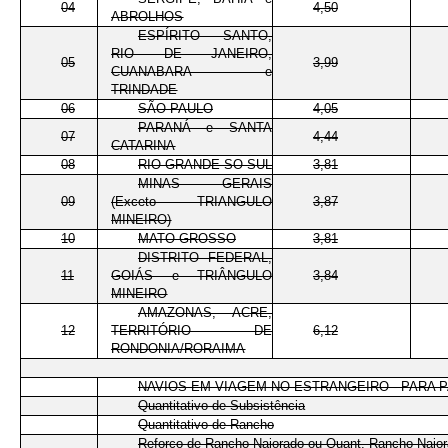
04
4,50
ABROLHOS
ESPÍRITO SANTO,
RIO DE JANEIRO,
05
3,99
CUANABARA e
TRINDADE
06
SÃO PAULO
4,05
PARANÁ e SANTA
07
4,44
CATARINA
08
RIO GRANDE SO SUL
3,81
MINAS GERAIS
09
(Exceto TRIANGULO
3,87
MINEIRO)
10
MATO GROSSO
3,81
DISTRITO FEDERAL,
11
GOIÁS e TRIÂNGULO
3,84
MINEIRO
AMAZONAS, ACRE,
12
TERRITÓRIO DE
6,12
RONDONIA/RORAIMA
NAVIOS EM VIAGEM NO ESTRANGEIRO - PARA
Quantitativo de Subsistência
Quantitativo de Rancho
Reforço de Rancho Najorado ou Quant. Rancho Najo