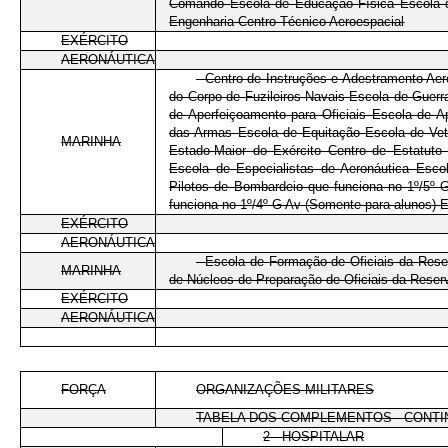
Comando Escola de Educação Física Escola de I
Engenharia Centro Técnico Aeroespacial
EXÉRCITO
AERONÁUTICA
- Centro de Instruções e Adestramento Aer
do Corpo de Fuzileiros Navais Escola de Guerra
de Aperfeiçoamento para Oficiais Escola de 
das Armas Escola de Equitação Escola de Vete
MARINHA
Estado-Maior do Exército Centro de Estatuto 
Escola de Especialistas de Aeronáutica Esc
Pilotos de Bombardeio que funciona no 1º/5º
funciona no 1º/4º G Av (Somente para alunos) E
EXÉRCITO
AERONÁUTICA
- Escola de Formação de Oficiais da Rese
MARINHA
de Núcleos de Preparação de Oficiais da Reser
EXÉRCITO
AERONÁUTICA
FORÇA
ORGANIZAÇÕES MILITARES
TABELA DOS COMPLEMENTOS - CONTIN
2 - HOSPITALAR