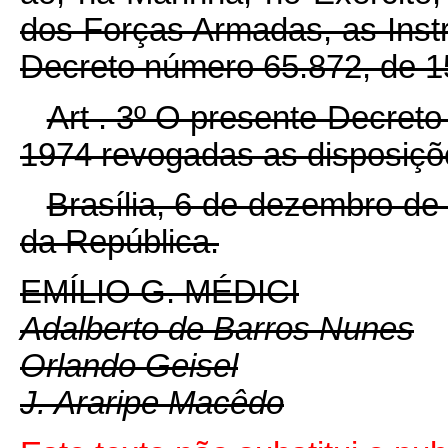
dos Forças Armadas, as Instr
Decreto número 65.872, de 1
Art . 3º O presente Decreto 
1974 revogadas as disposiçõ
Brasília, 6 de dezembro de
da República.
EMÍLIO G. MÉDICI
Adalberto de Barros Nunes
Orlando Geisel
J. Araripe Macêdo