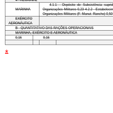
4.1.1 - Depósito de Subsistência supri
MARINHA
Organizações Militares 0,23 4.2.2 - Estabelecim
Organizações Militares (F. Manut. Rancho) 0,50 
EXÉRCITO
AERONÁUTICA
B - QUANTITATIVO DAS RAÇÕES OPERACIONAIS
MARINHA, EXÉRCITO E AERONÁUTICA
0,16
0,16
*