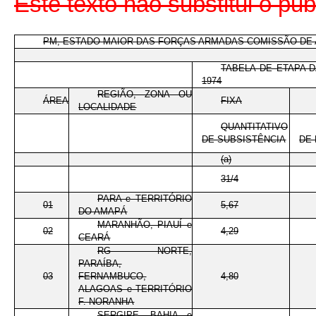
Este texto não substitui o pu
PM, ESTADO-MAIOR DAS FORÇAS ARMADAS COMISSÃO DE
TABELA DE ETAPA 
1974
REGIÃO, ZONA OU
ÁREA
FIXA
LOCALIDADE
QUANTITATIVO
DE SUBSISTÊNCIA
DE
(a)
31/4
PARA e TERRITÓRIO
01
5,67
DO AMAPÁ
MARANHÃO, PIAUÍ e
02
4,29
CEARÁ
RG NORTE,
PARAÍBA,
03
FERNAMBUCO,
4,80
ALAGOAS e TERRITÓRIO
F. NORANHA
SERGIPE, BAHIA e