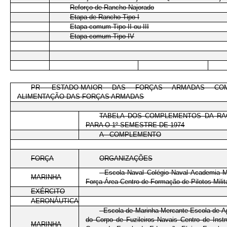
Reforço de Rancho Najorado
Etapa de Rancho Tipo I
Etapa comum Tipo II ou III
Etapa comum Tipo IV
PR- ESTADO-MAIOR DAS FORÇAS ARMADAS CO
ALIMENTAÇÃO DAS FORÇAS ARMADAS
TABELA DOS COMPLEMENTOS DA RA
PARA O 1º SEMESTRE DE 1974
A - COMPLEMENTO
FORÇA
ORGANIZAÇÕES
- Escola Naval Colégio Naval Academia M
MARINHA
Força Área Centro de Formação de Pilotos Milit
EXÉRCITO
AERONÁUTICA
- Escola de Marinha Mercante Escola de A
do Corpo de Fuzileiros Navais Centro de Ins
MARINHA