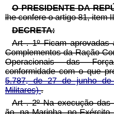
O PRESIDENTE DA REP
lhe confere o artigo 81, item I
DECRETA:
Art . 1º Ficam aprovadas
Complementos da Ração Com
Operacionais das Forç
conformidade com o que pr
5.787, de 27 de junho de
Militares)
.
Art . 2º Na execução das 
ão, na Marinha, no Exército