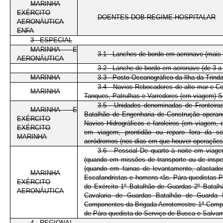
MARINHA
EXÉRCITO
DOENTES DOB REGIME HOSPITALAR
AERONÁUTICA
ENFA
3 - ESPECIAL
MARINHA E
3.1 - Lanches de bordo em aeronave (mais 
AERONÁUTICA
3.2 - Lanche de bordo em aeronave (de 3 a 
MARINHA
3.3 - Posto Oceanográfico da Ilha da Trind
3.4 - Navios Rebocadores de alto mar e C
MARINHA
Tanques, Patrulhas e Varredores (em viagem) 
3.5 - Unidades denominadas de Fronteira
MARINHA E
Batalhão de Engenharia de Construção operan
EXÉRCITO
Navios Hidrográficos e faroleiros (em viagem,
EXÉRCITO
em viagem, prontidão ou reparo fora da s
MARINHA
aeródromos (nos dias em que houver operações
3.6 - Pessoal De quarto à noite em viag
(quando em missões de transporte ou de inspeç
(quando em fainas de levantamento, afastados 
MARINHA
Escafandristas e homens-rãs. Pára-quedistas P
EXÉRCITO
do Exército 1º Batalhão de Guardas 2º Batal
AERONÁUTICA
Cavalaria de Guardas Batalhão de Guarda P
Componentes da Brigada Aeroterrestre 1ª Compa
de Pára-quedista do Serviço de Busca e Salv
4 - REGIONAL