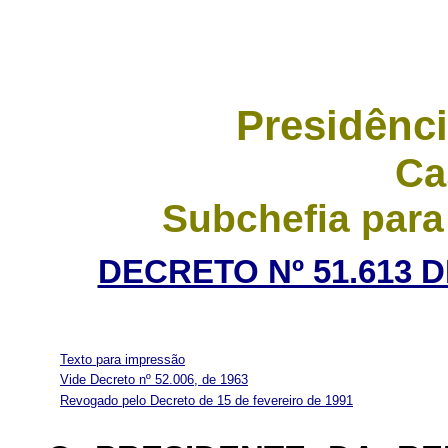
Presidênci
Ca
Subchefia para
DECRETO Nº 51.613 
Texto para impressão
Vide Decreto nº 52.006, de 1963
Revogado pelo Decreto de 15 de fevereiro de 1991