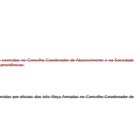
ões exercidas no Conselho Coordenador do Abastecimento e na Sociedade
 providências.
ercidas por oficiais das três fôrça Armadas no Conselho Coordenador do