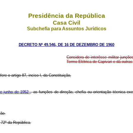
Presidência da República
Casa Civil
Subchefia para Assuntos Jurídicos
DECRETO Nº 49.546, DE 16 DE DEZEMBRO DE 1960
Considera de interêsse militar junç
Termo-Elétrica de Capivari e dá outras
ere o artigo 87, inciso I, da Constituição,
 de junho de 1952
, as funções de direção, chefia ou orientação técnica ex
ção.
 72º da República.