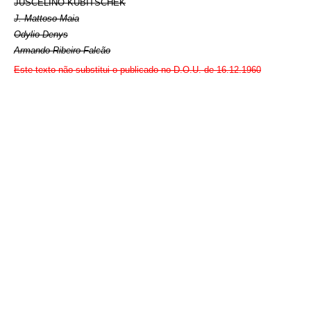
JUSCELINO KUBITSCHEK
J. Mattoso Maia
Odylio Denys
Armando Ribeiro Falcão
Este texto não substitui o publicado no D.O.U. de 16.12.1960