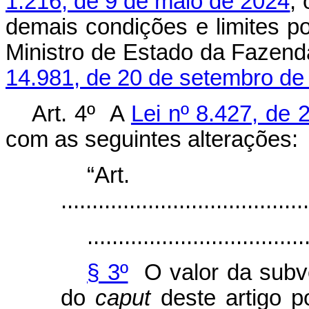
1.216, de 9 de maio de 2024
,
demais condições e limites p
Ministro de Estado da Fazen
14.981, de 20 de setembro de
Art. 4º A
Lei nº 8.427, de
com as seguintes alterações:
“Ar
........................................
...................................
§ 3º
O valor da subve
do
caput
deste artigo p