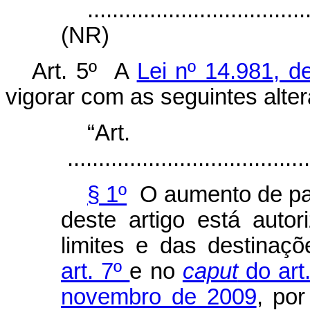
...................................
(NR)
Art. 5º A
Lei nº 14.981, 
vigorar com as seguintes alte
“Ar
.......................................
§ 1º
O aumento de par
deste artigo está auto
limites e das destinaç
art. 7º
e no
caput
do art.
novembro de 2009
, por