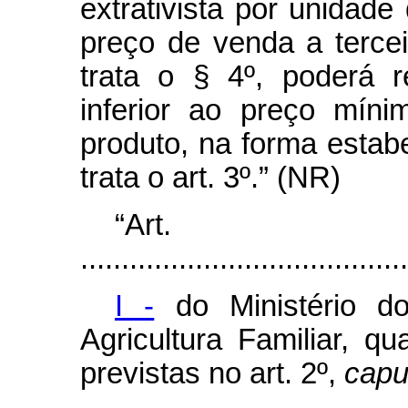
extrativista por unidad
preço de venda a terc
trata o § 4º, poderá r
inferior ao preço míni
produto, na forma estab
trata o art. 3º.” (NR)
“Ar
........................................
I -
do Ministério do
Agricultura Familiar, q
previstas no art. 2º,
capu