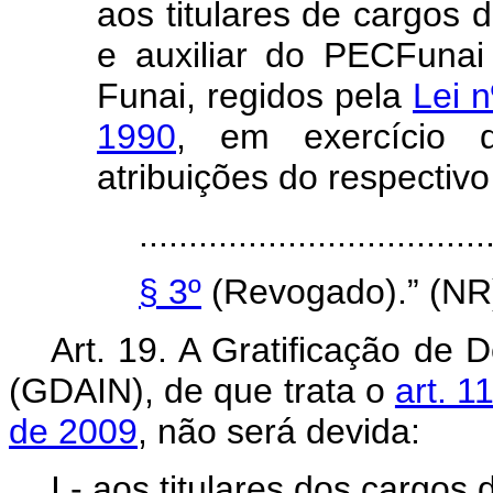
aos titulares de cargos d
e auxiliar do PECFuna
Funai, regidos pela
Lei 
1990
, em exercício d
atribuições do respectiv
...................................
§ 3º
(Revogado).” (NR
Art. 19. A Gratificação de
(GDAIN), de que trata o
art. 1
de 2009
, não será devida:
I - aos titulares dos cargos 