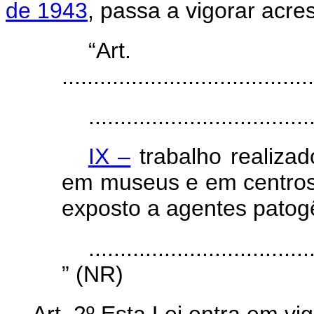
de 1943
, passa a vigorar acres
“Art
........................................
...................................
IX –
trabalho realizad
em museus e em centro
exposto a agentes patog
...................................
” (NR)