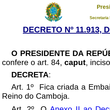
Pres
Secretaria
DECRETO Nº 11.913, 
O PRESIDENTE DA REPÚ
confere o art. 84,
caput
, incis
DECRETA
:
Art. 1º Fica criada a Emb
Reino do Camboja.
Art. 2º O
Anexo II ao Dec