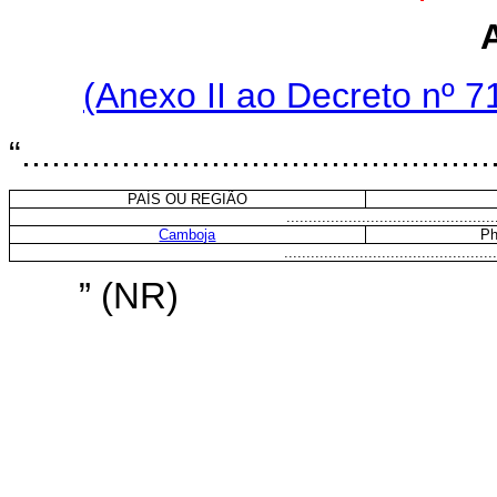
(Anexo II ao Decreto nº 7
“...............................................
PAÍS OU REGIÃO
...............................................
Camboja
Ph
................................................
” (NR)