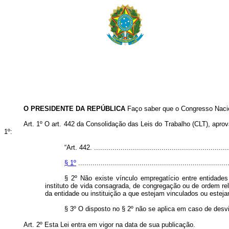
O PRESIDENTE DA REPÚBLICA
Faço saber que o Congresso Nacio
Art. 1º O art. 442 da Consolidação das Leis do Trabalho (CLT), apro
1º:
“Art. 442. ...................................................................
§ 1º
..........................................................................
§ 2º Não existe vínculo empregatício entre entidades
instituto de vida consagrada, de congregação ou de ordem rel
da entidade ou instituição a que estejam vinculados ou este
§ 3º O disposto no § 2º não se aplica em caso de desvir
Art. 2º Esta Lei entra em vigor na data de sua publicação.