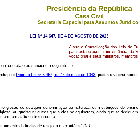
Presidência da República
Casa Civil
Secretaria Especial para Assuntos Jurídic
LEI Nº 14.647, DE 4 DE AGOSTO DE 2023
Altera a Consolidação das Leis do Tr
para estabelecer a inexistência de v
vocacional e seus ministros, membros
nal decreta e eu sanciono a seguinte Lei:
vada pelo
Decreto-Lei nº 5.452, de 1º de maio de 1943
, passa a vigorar acres
..................................................
.....................................................
 religiosas de qualquer denominação ou natureza ou instituições de ensin
igiosa, ou quaisquer outros que a eles se equiparem, ainda que se dediquem 
jam em formação ou treinamento.
tuamento da finalidade religiosa e voluntária.” (NR).