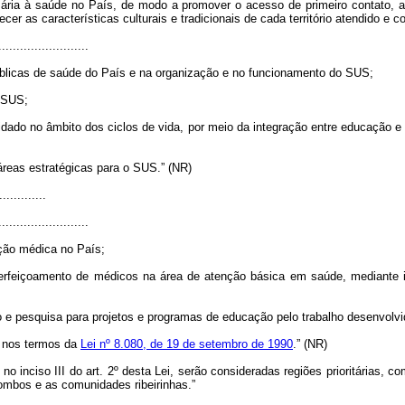
mária à saúde no País, de modo a promover o acesso de primeiro contato, a 
er as características culturais e tradicionais de cada território atendido e co
.........................
úblicas de saúde do País e na organização e no funcionamento do SUS;
o SUS;
idado no âmbito dos ciclos de vida, por meio da integração entre educação e
 áreas estratégicas para o SUS.” (NR)
.............
.........................
ção médica no País;
erfeiçoamento de médicos na área de atenção básica em saúde, mediante in
udo e pesquisa para projetos e programas de educação pelo trabalho desenvo
, nos termos da
Lei nº 8.080, de 19 de setembro de 1990
.” (NR)
e no inciso III do art. 2º desta Lei, serão consideradas regiões prioritárias, c
mbos e as comunidades ribeirinhas.”