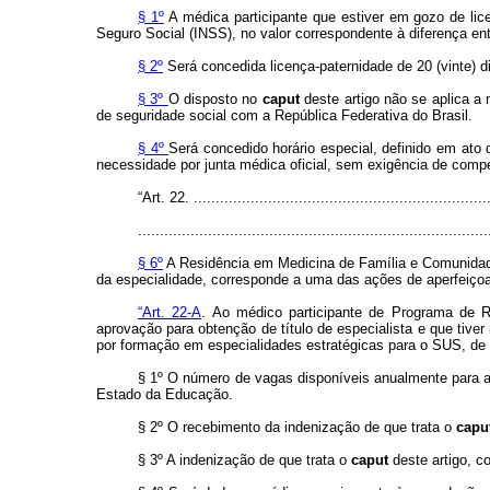
§ 1º
A médica participante que estiver em gozo de lice
Seguro Social (INSS), no valor correspondente à diferença ent
§ 2º
Será concedida licença-paternidade de 20 (vinte) d
§ 3º
O disposto no
caput
deste artigo não se aplica a
de seguridade social com a República Federativa do Brasil.
§ 4º
Será concedido horário especial, definido em ato
necessidade por junta médica oficial, sem exigência de comp
“Art. 22. ....................................................................
................................................................................
§ 6º
A Residência em Medicina de Família e Comunidad
da especialidade, corresponde a uma das ações de aperfeiç
“Art. 22-A
. Ao médico participante de Programa de R
aprovação para obtenção de título de especialista e que tive
por formação em especialidades estratégicas para o SUS, de
§ 1º O número de vagas disponíveis anualmente para a
Estado da Educação.
§ 2º O recebimento da indenização de que trata o
capu
§ 3º A indenização de que trata o
caput
deste artigo, c