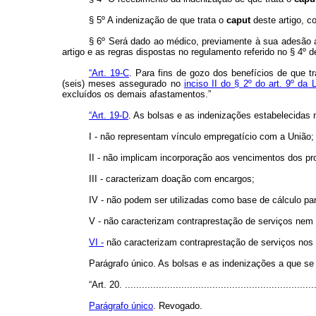
§ 5º A indenização de que trata o
caput
deste artigo, c
§ 6º Será dado ao médico, previamente à sua adesão a
artigo e as regras dispostas no regulamento referido no § 4º de
“Art. 19-C
. Para fins de gozo dos benefícios de que tr
(seis) meses assegurado no
inciso II do § 2º do art. 9º da
excluídos os demais afastamentos.”
“Art. 19-D
. As bolsas e as indenizações estabelecidas 
I - não representam vínculo empregatício com a União;
II - não implicam incorporação aos vencimentos dos prof
III - caracterizam doação com encargos;
IV - não podem ser utilizadas como base de cálculo para
V - não caracterizam contraprestação de serviços ne
VI -
não caracterizam contraprestação de serviços nos
Parágrafo único. As bolsas e as indenizações a que se
“Art. 20. ....................................................................
Parágrafo único
. Revogado.