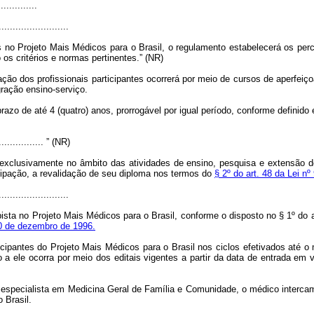
.............
.........................
 no Projeto Mais Médicos para o Brasil, o regulamento estabelecerá os per
os critérios e normas pertinentes.” (NR)
ção dos profissionais participantes ocorrerá por meio de cursos de aperfe
gração ensino-serviço.
prazo de até 4 (quatro) anos, prorrogável por igual período, conforme definid
.................. ” (NR)
exclusivamente no âmbito das atividades de ensino, pesquisa e extensão d
icipação, a revalidação de seu diploma nos termos do
§ 2º do art. 48 da Lei n
.........................
sta no Projeto Mais Médicos para o Brasil, conforme o disposto no § 1º do a
 20 de dezembro de 1996.
ticipantes do Projeto Mais Médicos para o Brasil nos ciclos efetivados até
 a ele ocorra por meio dos editais vigentes a partir da data de entrada em 
e especialista em Medicina Geral de Família e Comunidade, o médico intercam
 Brasil.