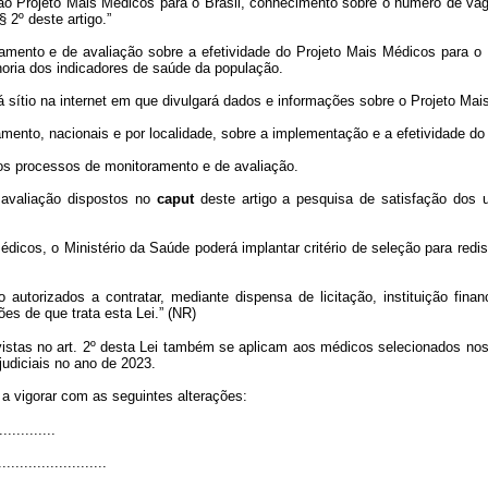
o Projeto Mais Médicos para o Brasil, conhecimento sobre o número de vag
 2º deste artigo.”
amento e de avaliação sobre a efetividade do Projeto Mais Médicos para o 
lhoria dos indicadores de saúde da população.
ítio na internet em que divulgará dados e informações sobre o Projeto Mais 
lamento, nacionais e por localidade, sobre a implementação e a efetividade do
 dos processos de monitoramento e de avaliação.
 avaliação dispostos no
caput
deste artigo a pesquisa de satisfação dos 
 médicos, o Ministério da Saúde poderá implantar critério de seleção para re
torizados a contratar, mediante dispensa de licitação, instituição finance
s de que trata esta Lei.” (NR)
vistas no art. 2º desta Lei também se aplicam aos médicos selecionados no
udiciais no ano de 2023.
 a vigorar com as seguintes alterações:
.............
.........................