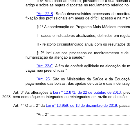
§ 4º Será dado ao médico, previamente à sua adesão a
artigo e sobre as regras dispostas no regulamento referido no §
“Art. 22-B
. Serão desenvolvidos processos de monitor
fixação dos profissionais em áreas de difícil acesso e na me
§ 1º A coordenação do Programa Mais Médicos manterá s
I - dados e indicadores atualizados, definidos em regu
II - relatório circunstanciado anual com os resultados
§ 2º Inclui-se nos processos de monitoramento e de
humanização da atenção à saúde.”
“Art. 22-C
. A fim de conferir agilidade na alocação de
vagas não preenchidas.”
“Art. 25
. São os Ministérios da Saúde e da Educação au
pagamentos das bolsas, das ajudas de custo e das indenizaçõe
Art. 3º As alterações à
Lei nº 12.871, de 22 de outubro de 2013
, pre
2023, bem como àqueles integrados ou reintegrados em razão de decisões j
Art. 4º O art. 2º da
Lei nº 13.959, de 18 de dezembro de 2019
, passa
“Art. 2º .....................................................................
................................................................................