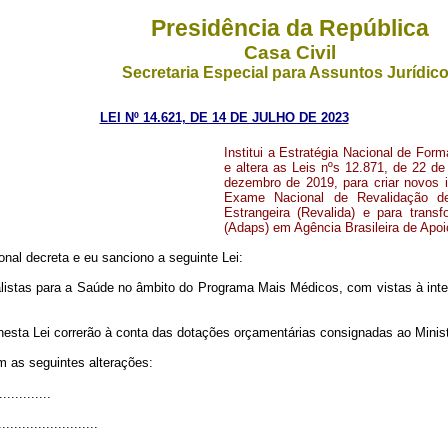
Presidência da República
Casa Civil
Secretaria Especial para Assuntos Jurídic
LEI Nº 14.621, DE 14 DE JULHO DE 2023
Institui a Estratégia Nacional de Fo
e altera as Leis nºs 12.871, de 22 d
dezembro de 2019, para criar novos i
Exame Nacional de Revalidação de
Estrangeira (Revalida) e para tran
(Adaps) em Agência Brasileira de Ap
al decreta e eu sanciono a seguinte Lei:
ialistas para a Saúde no âmbito do Programa Mais Médicos, com vistas à int
esta Lei correrão à conta das dotações orçamentárias consignadas ao Minis
m as seguintes alterações:
.............
.........................