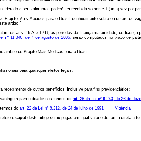
onsiderado o seu valor total, poderá ser recebida somente 1 (uma) vez por part
o Projeto Mais Médicos para o Brasil, conhecimento sobre o número de vag
ste artigo.”
atam os arts. 19-A e 19-B, os períodos de licença-maternidade, de licença-
 Lei nº 11.340, de 7 de agosto de 2006,
serão computados no prazo de partic
no âmbito do Projeto Mais Médicos para o Brasil:
issionais para quaisquer efeitos legais;
 recebimento de outros benefícios, inclusive para fins previdenciários;
m vantagem para o doador nos termos do
art. 26 da Lei nº 9.250, de 26 de de
 termos do
art. 22 da Lei nº 8.212, de 24 de julho de 1991.
Vigência
 refere o
caput
deste artigo serão pagas em igual valor e de forma direta a to
.............