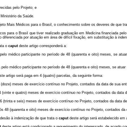
recidas pelo Projeto; e
 Ministério da Saúde.
to Mais Médicos para o Brasil, o conhecimento sobre os deveres de que trata 
icos para o Brasil que tiver realizado graduação em Medicina financiada pel
o diferenciada por atuação em área de difícil fixação, em substituição à inden
rata o
caput
deste artigo corresponderá a:
 pelo médico participante no período de 48 (quarenta e oito) meses, se atua
a pelo médico participante no período de 48 (quarenta e oito) meses, se atuar 
te artigo será paga em 4 (quatro) parcelas, da seguinte forma:
2 (doze) meses de exercício contínuo no Projeto, contados da data de sua en
24 (vinte e quatro) meses de exercício contínuo no Projeto, contados da data 
36 (trinta e seis) meses de exercício contínuo no Projeto, contados da data d
pós 48 (quarenta e oito) meses de exercício contínuo no Projeto, contados da
desão à indenização de que trata o
caput
deste artigo será estabelecido em 
t
deste artigo está condicionado a requerimento do interessado, de acordo c