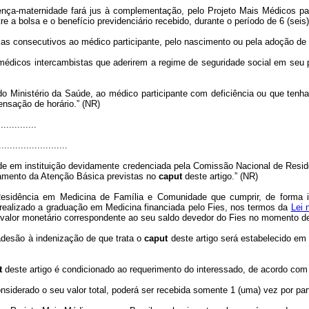
nça-maternidade fará jus à complementação, pelo Projeto Mais Médicos para
re a bolsa e o benefício previdenciário recebido, durante o período de 6 (sei
ias consecutivos ao médico participante, pelo nascimento ou pela adoção de f
 médicos intercambistas que aderirem a regime de seguridade social em seu
 do Ministério da Saúde, ao médico participante com deficiência ou que tenh
ensação de horário.” (NR)
.............
.........................
e em instituição devidamente credenciada pela Comissão Nacional de Resi
oamento da Atenção Básica previstas no
caput
deste artigo.” (NR)
esidência em Medicina de Família e Comunidade que cumprir, de forma i
r realizado a graduação em Medicina financiada pelo Fies, nos termos da
Lei 
 valor monetário correspondente ao seu saldo devedor do Fies no momento d
desão à indenização de que trata o
caput
deste artigo será estabelecido em 
t
deste artigo é condicionado ao requerimento do interessado, de acordo com
onsiderado o seu valor total, poderá ser recebida somente 1 (uma) vez por part