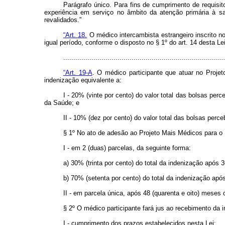
Parágrafo único. Para fins de cumprimento de requisi
experiência em serviço no âmbito da atenção primária à s
revalidados.”
“Art. 18.
O médico intercambista estrangeiro inscrito no
igual período, conforme o disposto no § 1º do art. 14 desta 
..............................................................................
“Art. 19-A
. O médico participante que atuar no Projet
indenização equivalente a:
I - 20% (vinte por cento) do valor total das bolsas per
da Saúde; e
II - 10% (dez por cento) do valor total das bolsas perc
§ 1º No ato de adesão ao Projeto Mais Médicos para o 
I - em 2 (duas) parcelas, da seguinte forma:
a) 30% (trinta por cento) do total da indenização após
b) 70% (setenta por cento) do total da indenização apó
II - em parcela única, após 48 (quarenta e oito) meses
§ 2º O médico participante fará jus ao recebimento da 
I - cumprimento dos prazos estabelecidos nesta Lei;