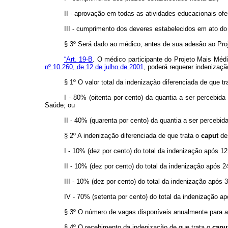
II - aprovação em todas as atividades educacionais ofe
III - cumprimento dos deveres estabelecidos em ato do
§ 3º Será dado ao médico, antes de sua adesão ao Proje
“Art. 19-B
. O médico participante do Projeto Mais Méd
nº 10.260, de 12 de julho de 2001
, poderá requerer indenizaçã
§ 1º O valor total da indenização diferenciada de que t
I - 80% (oitenta por cento) da quantia a ser percebida
Saúde; ou
II - 40% (quarenta por cento) da quantia a ser percebid
§ 2º A indenização diferenciada de que trata o
caput
des
I - 10% (dez por cento) do total da indenização após 1
II - 10% (dez por cento) do total da indenização após 
III - 10% (dez por cento) do total da indenização após 
IV - 70% (setenta por cento) do total da indenização a
§ 3º O número de vagas disponíveis anualmente para a
§ 4º O recebimento da indenização de que trata o
capu