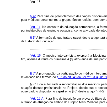
“Art. 13. ....................................................................
................................................................................
§ 4º
Para fins de preenchimento das vagas disponíveis
para médicos pertencentes a grupos étnico-raciais, bem como 
“Art. 14
. No contexto da educação permanente, a forma
por instituições de ensino e pesquisa, como atividade de inte
§ 1º
A formação de que trata o
caput
deste artigo terá 
de Estado da Educação.
..............................................................................
“Art. 16
. O médico intercambista exercerá a Medicina 
fim, apenas durante os primeiros 4 (quatro) anos de sua part
................................................................................
§ 6º
A prorrogação da participação do médico intercambi
revalidado nos termos do
§ 2º do art. 48 da Lei nº 9.394, de
§ 7º Fica autorizada a recontratação dos médicos par
atuação desses profissionais no Projeto, desde que o acesso
observado o disposto no
caput
e no § 6º deste artigo.” (NR)
“Art. 16-A.
Para fins de inscrição em prova de título d
o tempo de atuação no âmbito do Projeto Mais Médicos para o