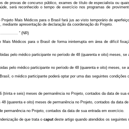
tos de provas de concurso público, exames de título de especialista ou qua
aúde, será reconhecido o tempo de exercício nos programas de provimento
 Projeto Mais Médicos para o Brasil fará jus ao visto temporário de aperfeiç
Lei, mediante apresentação de declaração da coordenação do Projeto.
.................. ” (NR)
o Mais Médicos para o Brasil de forma ininterrupta em área de difícil fixaç
cebidas pelo médico participante no período de 48 (quarenta e oito) meses, se
ebidas pelo médico participante no período de 48 (quarenta e oito) meses, se a
Brasil, o médico participante poderá optar por uma das seguintes condições
 36 (trinta e seis) meses de permanência no Projeto, contados da data de sua 
s 48 (quarenta e oito) meses de permanência no Projeto, contados da data de
 de permanência no Projeto, contados da data de sua entrada em exercício.
indenização de que trata o
caput
deste artigo quando atendidos os seguintes r