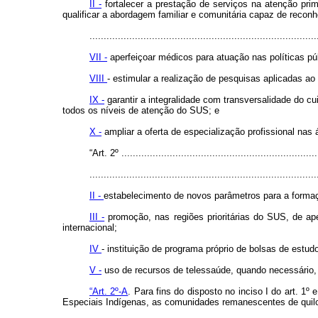
II -
fortalecer a prestação de serviços na atenção pri
qualificar a abordagem familiar e comunitária capaz de reconhec
................................................................................
VII -
aperfeiçoar médicos para atuação nas políticas p
VIII
- estimular a realização de pesquisas aplicadas a
IX -
garantir a integralidade com transversalidade do cu
todos os níveis de atenção do SUS; e
X -
ampliar a oferta de especialização profissional nas
“Art. 2º .....................................................................
................................................................................
II -
estabelecimento de novos parâmetros para a forma
III -
promoção, nas regiões prioritárias do SUS, de ap
internacional;
IV
- instituição de programa próprio de bolsas de est
V -
uso de recursos de telessaúde, quando necessário
“Art. 2º-A
. Para fins do disposto no inciso I do art. 1º 
Especiais Indígenas, as comunidades remanescentes de quilo