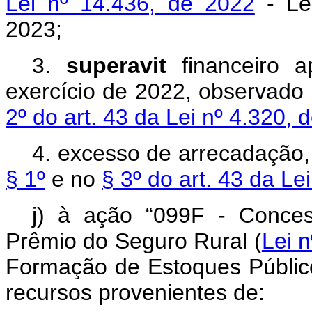
Lei nº 14.436, de 2022
- Lei
2023;
3.
superavit
financeiro a
exercício de 2022, observado
2º do art. 43 da Lei nº 4.320, 
4. excesso de arrecadação,
§ 1º
e no
§ 3º do art. 43 da Le
j) à ação “099F - Conce
Prêmio do Seguro Rural (
Lei 
Formação de Estoques Público
recursos provenientes de: