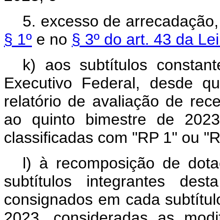
5. excesso de arrecadação,
§ 1º
e no
§ 3º do art. 43 da Le
k) aos subtítulos constan
Executivo Federal, desde q
relatório de avaliação de rec
ao quinto bimestre de 2023
classificadas com "RP 1" ou "R
l) à recomposição de dota
subtítulos integrantes des
consignados em cada subtítul
2023, consideradas as modi