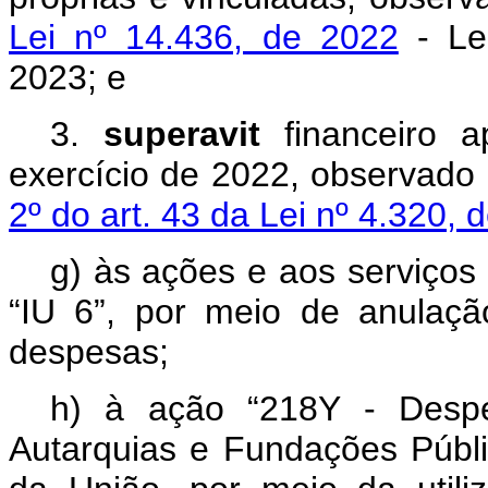
Lei nº 14.436, de 2022
- Lei
2023; e
3.
superavit
financeiro a
exercício de 2022, observado
2º do art. 43 da Lei nº 4.320, 
g) às ações e aos serviços
“IU 6”, por meio de anulaç
despesas;
h) à ação “218Y - Despe
Autarquias e Fundações Públi