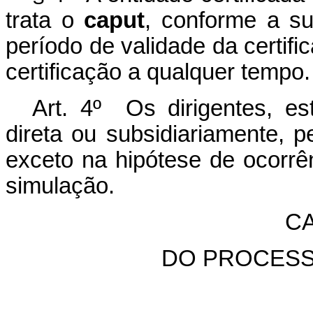
trata o
caput
, conforme a su
período de validade da certif
certificação a qualquer tempo.
Art. 4º Os dirigentes, es
direta ou subsidiariamente, p
exceto na hipótese de oc
o
rrê
s
i
mu
l
aç
ã
o
.
CA
DO PROCESS