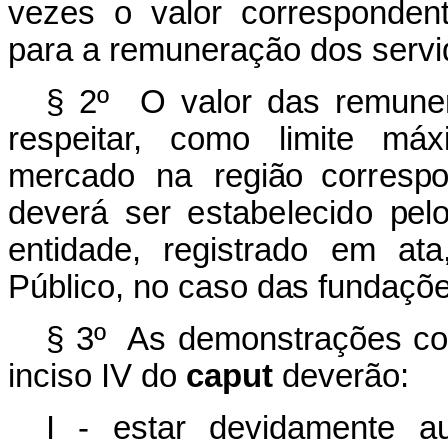
vezes o valor correspondente
para a remuneração dos servi
§
2º
O
v
a
l
or
d
a
s
r
e
mu
n
e
res
p
e
i
tar,
c
o
mo
li
m
i
te
má
x
mercado
na
r
e
g
i
ã
o cor
r
es
p
deverá
ser
estabelecido
p
e
l
e
n
t
i
d
a
d
e
,
r
e
g
i
s
t
ra
d
o
e
m
ata
P
ú
b
li
co,
no caso
d
a
s
f
u
n
d
a
çõ
§ 3º As demonstrações cont
inciso IV do
caput
deverão:
I - estar devidamente au