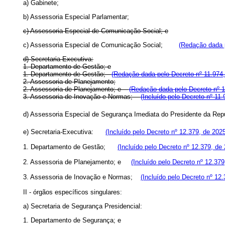
a) Gabinete;
b) Assessoria Especial Parlamentar;
c) Assessoria Especial de Comunicação Social; e
c) Assessoria Especial de Comunicação Social;
(Redação dada p
d) Secretaria-Executiva:
1. Departamento de Gestão; e
1. Departamento de Gestão;
(Redação dada pelo Decreto nº 11.974,
2. Assessoria de Planejamento;
2. Assessoria de Planejamento; e
(Redação dada pelo Decreto nº 1
3. Assessoria de Inovação e Normas;
(Incluído pelo Decreto nº 11.
d) Assessoria Especial de Segurança Imediata do Presidente da 
e) Secretaria-Executiva:
(Incluído pelo Decreto nº 12.379, de 202
1. Departamento de Gestão;
(Incluído pelo Decreto nº 12.379, de
2. Assessoria de Planejamento; e
(Incluído pelo Decreto nº 12.379
3. Assessoria de Inovação e Normas;
(Incluído pelo Decreto nº 12
II - órgãos específicos singulares:
a) Secretaria de Segurança Presidencial:
1. Departamento de Segurança; e