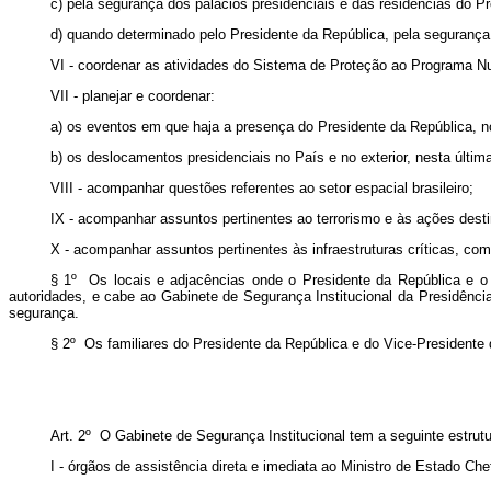
c) pela segurança dos palácios presidenciais e das residências do P
d) quando determinado pelo Presidente da República, pela segurança 
VI - coordenar as atividades do Sistema de Proteção ao Programa Nuc
VII - planejar e coordenar:
a) os eventos em que haja a presença do Presidente da República, no
b) os deslocamentos presidenciais no País e no exterior, nesta últim
VIII - acompanhar questões referentes ao setor espacial brasileiro;
IX - acompanhar assuntos pertinentes ao terrorismo e às ações desti
X - acompanhar assuntos pertinentes às infraestruturas críticas, com
§ 1º Os locais e adjacências onde o Presidente da República e o 
autoridades, e cabe ao Gabinete de Segurança Institucional da Presidência
segurança.
§ 2º Os familiares do Presidente da República e do Vice-Presidente
Art. 2º O Gabinete de Segurança Institucional tem a seguinte estrutu
I - órgãos de assistência direta e imediata ao Ministro de Estado Ch