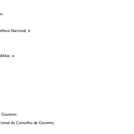
s:
efesa Nacional; e
litar; e
e Governo;
cional do Conselho de Governo;