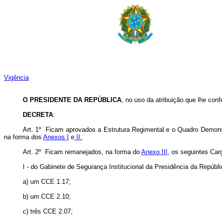
Vigência
O PRESIDENTE DA REPÚBLICA
, no uso da atribuição que lhe conf
DECRETA
:
Art. 1º Ficam aprovados a Estrutura Regimental e o Quadro Demons
na forma dos
Anexos I
e
II.
Art. 2º Ficam remanejados, na forma do
Anexo III,
os seguintes Car
I - do Gabinete de Segurança Institucional da Presidência da Repúbl
a) um CCE 1.17;
b) um CCE 2.10;
c) três CCE 2.07;