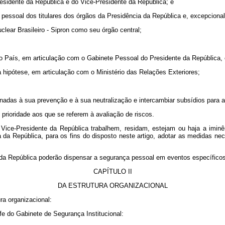
residente da República e do Vice-Presidente da República; e
pessoal dos titulares dos órgãos da Presidência da República e, excepcional
lear Brasileiro - Sipron como seu órgão central;
 País, em articulação com o Gabinete Pessoal do Presidente da República, e 
a hipótese, em articulação com o Ministério das Relações Exteriores;
nadas à sua prevenção e à sua neutralização e intercambiar subsídios para a 
 prioridade aos que se referem à avaliação de riscos.
Vice-Presidente da República trabalhem, residam, estejam ou haja a iminê
 da República, para os fins do disposto neste artigo, adotar as medidas ne
 da República poderão dispensar a segurança pessoal em eventos específico
CAPÍTULO II
DA ESTRUTURA ORGANIZACIONAL
ra organizacional:
efe do Gabinete de Segurança Institucional: