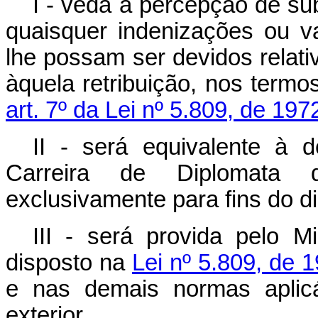
I - veda a percepção de sub
quaisquer indenizações ou 
lhe possam ser devidos relati
àquela retribuição, nos term
art. 7º da Lei nº 5.809, de 197
II - será equivalente à 
Carreira de Diplomata do
exclusivamente para fins do d
III - será provida pelo M
disposto na
Lei nº 5.809, de 
e nas demais normas aplicá
exterior.