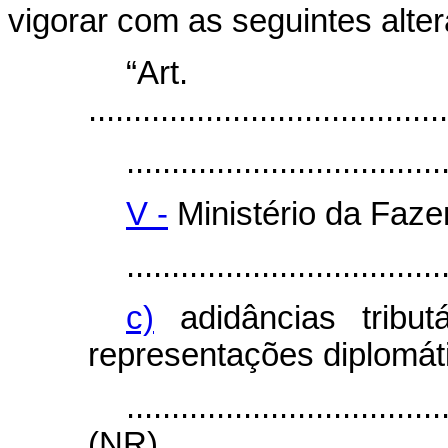
vigorar com as seguintes alte
“Ar
........................................
...................................
V -
Ministério da Faze
...................................
c)
adidâncias tribut
representações diplomáti
...................................
(NR)