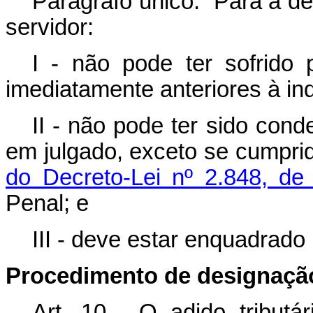
Parágrafo único. Para a de
servidor:
I - não pode ter sofrido 
imediatamente anteriores à in
II - não pode ter sido con
em julgado, exceto se cumprid
do Decreto-Lei nº 2.848, d
Penal; e
III - deve estar enquadrado 
Procedimento de designaçã
Art. 10. O adido tributár