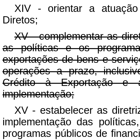
XIV - orientar a atuaçã
Diretos;
XV - complementar as diret
as políticas e os programa
exportações de bens e serviç
operações a prazo, inclusi
Crédito à Exportação e 
implementação;
XV - estabelecer as diretri
implementação das política
programas públicos de finan