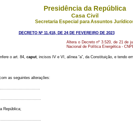
Presidência da República
Casa Civil
Secretaria Especial para Assuntos Jurídico
DECRETO Nº 11.418, DE 24 DE FEVEREIRO DE 2023
Altera o Decreto nº 3.520, de 21 de 
Nacional de Política Energética - CNP
nfere o art. 84,
caput
, incisos IV e VI, alínea “a”, da Constituição, e tendo e
 com as seguintes alterações:
.................................
...................................
a República;
...................................