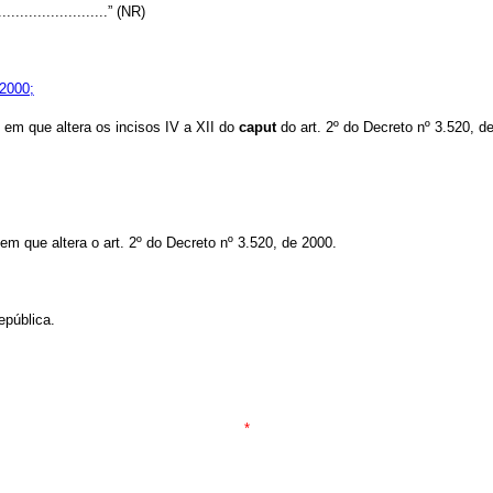
...........................” (NR)
 2000;
e em que altera os incisos IV a XII do
caput
do art. 2º do Decreto nº 3.520, d
 em que altera o art. 2º do Decreto nº 3.520, de 2000.
República.
*