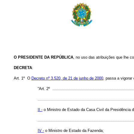
O PRESIDENTE DA REPÚBLICA
, no uso das atribuições que lhe co
DECRETA
:
Art. 1º O
Decreto nº 3.520, de 21 de junho de 2000
, passa a vigorar
“Art. 2º .....................................................................
................................................................................
II -
o Ministro de Estado da Casa Civil da Presidência d
................................................................................
IV -
o Ministro de Estado da Fazenda;