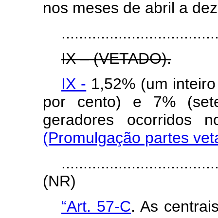
nos meses de abril a de
...................................
IX – (VETADO).
IX -
1,52% (um inteiro
por cento) e 7% (sete
geradores ocorridos
(Promulgação partes vet
...................................
(NR)
“Art. 57-C
. As centrai