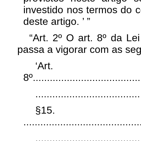
investido nos termos do 
deste artigo. ’ ”
“Art. 2º O art. 8º da Le
passa a vigorar com as seg
‘Art.
8º.......................................
.....................................
§15.
.........................................
.....................................