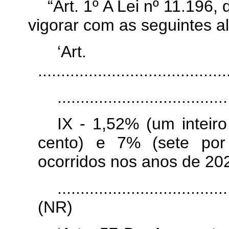
“Art. 1º A Lei nº 11.196
vigorar com as seguintes a
‘Ar
.........................................
.....................................
IX - 1,52% (um inteir
cento) e 7% (sete por 
ocorridos nos anos de 20
.....................................
(NR)