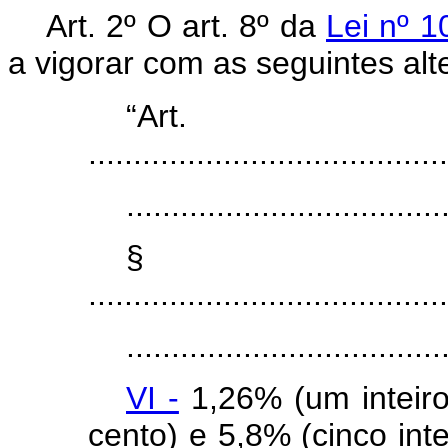
Art. 2º O art. 8º da
Lei nº 1
a vigorar com as seguintes alt
“Ar
........................................
...................................
§ 
........................................
...................................
VI -
1,26% (um inteiro
cento) e 5,8% (cinco inte