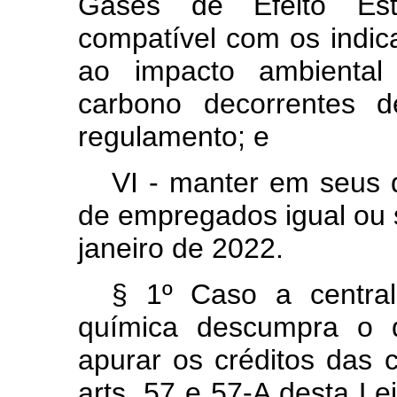
Gases de Efeito Es
compatível com os indica
ao impacto ambiental
carbono decorrentes d
regulamento; e
VI - manter em seus q
de empregados igual ou s
janeiro de 2022.
§ 1º Caso a central
química descumpra o d
apurar os créditos das 
arts. 57 e 57-A desta Le