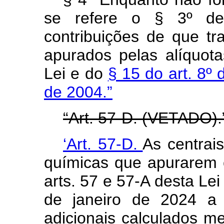
se refere o § 3º des
contribuições de que tr
apurados pelas alíquota
Lei e do
§ 15 do art. 8º 
de 2004.”
“Art. 57-D. (VETADO).
‘Art. 57-D.
As centrai
químicas que apurarem c
arts. 57 e 57-A desta Le
de janeiro de 2024 a 
adicionais calculados me