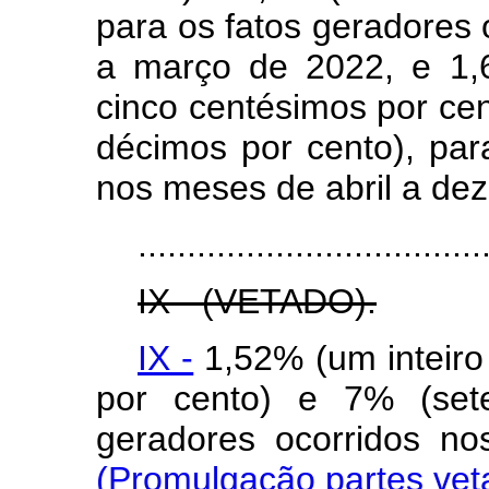
para os fatos geradores 
a março de 2022, e 1,
cinco centésimos por cent
décimos por cento), par
nos meses de abril a de
...................................
IX - (VETADO).
IX -
1,52% (um inteiro
por cento) e 7% (sete
geradores ocorridos
(Promulgação partes vet