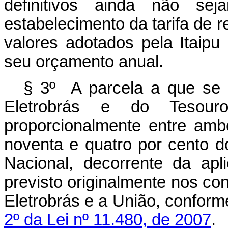
definitivos ainda não sej
estabelecimento da tarifa de r
valores
adotados pela Itaipu 
seu
orçamento
anual.
§ 3º A parcela a que se re
Eletrobrás e do Tesour
proporcionalmente entre am
noventa
e quatro por cento d
Nacional, decorrente da apl
previsto originalmente nos con
Eletrobrás e a
União,
conform
2º
da
Lei
nº
11.480, de
2007
.