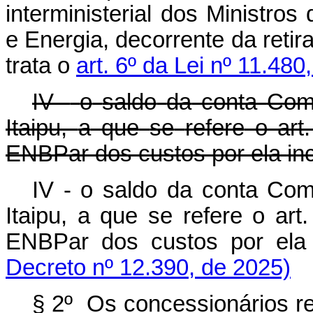
interministerial
dos
Ministros
e Energia, decorrente da retir
trata o
art. 6º da Lei nº 11.480
IV -
o
saldo
da
conta
Come
Itaipu,
a
que
se
refere
o art.
ENBPar dos custos
por ela
in
IV - o saldo da conta Come
Itaipu, a que se refere o ar
ENBPar dos custos por el
Decreto nº 12.390, de 2025)
§
2º
Os
concessionários
r