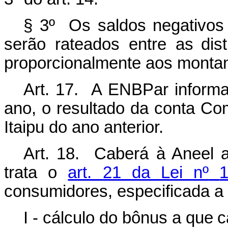
§ 3º Os saldos negativos a
serão rateados entre as
dis
proporcionalmente aos
monta
Art. 17. A ENBPar informar
ano, o
resultado da
conta Com
Itaipu
do
ano anterior.
Art. 18. Caberá à Aneel 
trata o
art. 21 da Lei nº
1
consumidores, especificada
a
I -
cálculo
do
bônus
a
que
c