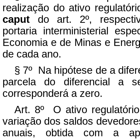
realização do ativo regulatóri
caput
do art. 2º, respecti
portaria interministerial es
Economia e de Minas e Energ
de cada ano.
§ 7º Na hipótese de a difer
parcela do diferencial a s
corresponderá
a
zero.
Art.
8º
O
ativo
regulatório
variação
dos
saldos
devedores
anuais, obtida com a apl