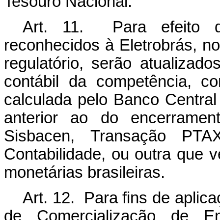
Tesouro
Nacional.
Art. 11. Para efeito de
reconhecidos à Eletrobrás, n
regulatório, serão atualizad
contábil da competência, 
calculada pelo Banco Central 
anterior ao do encerrament
Sisbacen,
Transação PTA
Contabilidade, ou outra que v
monetárias brasileiras.
Art.
12.
Para fins de aplic
de Comercialização
de
En