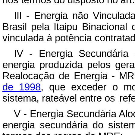
nos termos do disposto no art.
III -
Energia
não
Vinculada
Brasil
pela
Itaipu Binacional
vinculada
à
potência
contratad
IV -
Energia
Secundária
energia
produzida
pelos
ger
Realocação de Energia - MRE
de
1998
,
que
exceder
o
mo
sistema,
rateável
entre os
ref
V - Energia Secundária Aloc
energia secundária do siste