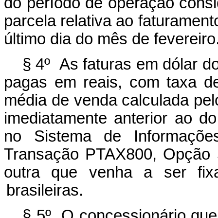
do período de operação
consi
parcela relativa ao faturame
último dia
do mês de
fevereiro
§ 4º As faturas em dólar d
pagas em reais, com taxa d
média de venda calculada pelo 
imediatamente anterior ao do
no Sistema de Informaçõe
Transação PTAX800,
Opção 5
outra que venha a ser fixa
brasileiras.
§ 5º O concessionário que 