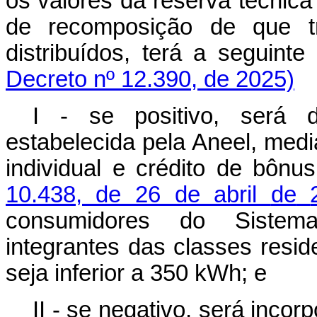
os valores da reserva técnic
de recomposição de que tr
distribuídos, terá a seguin
Decreto nº 12.390, de 2025)
I -
se
positivo,
será
estabelecida
pela
Aneel,
medi
individual e crédito de bônu
10.438,
de 26 de abril
de
consumidores
do
Sistem
integrantes das classes resid
seja inferior a 350
kWh;
e
II - se negativo, será incor