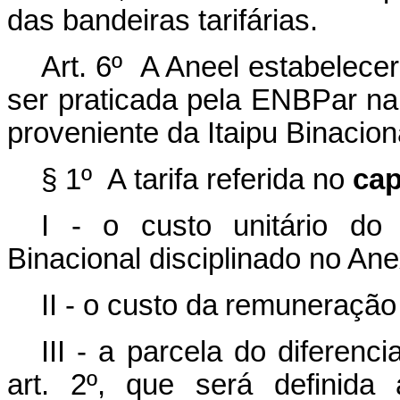
das
bandeiras tarifárias.
Art.
6º A Aneel
estabelecer
ser
praticada
pela
ENBPar
na
proveniente da
Itaipu Binacion
§
1º
A
tarifa referida no
cap
I - o custo unitário do 
Binacional disciplinado no An
II -
o
custo
da
remuneração
III -
a
parcela
do
diferencia
art.
2º,
que
será
definida