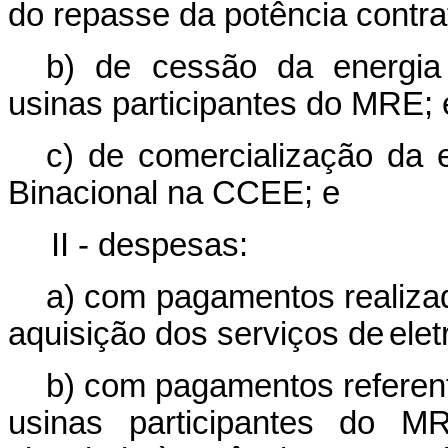
do repasse da
potência
contr
b) de
cessão
da
energia
usinas
participantes
do
MRE;
c) de
comercialização
da
Binacional
na
CCEE; e
II
- despesas:
a) com pagamentos realiza
aquisição dos serviços de
elet
b) com pagamentos referent
usinas participantes do
MR