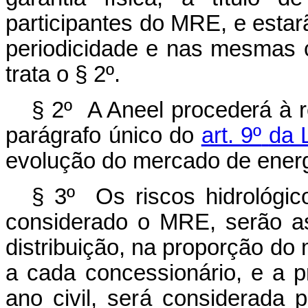
participantes do MRE, e esta
periodicidade e nas mesmas
trata o
§ 2º.
§ 2º A Aneel procederá à 
parágrafo único do
art. 9º
da 
evolução do mercado de energi
§ 3º Os riscos hidrológic
considerado o MRE, serão
a
distribuição,
na
proporção
do
a
cada
concessionário,
e
a
p
ano
civil,
será
considerada p