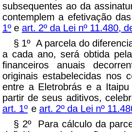
subsequentes ao da assinatur
contemplem a efetivação da
1º
e
art. 2º da Lei nº 11.480, d
§ 1º A parcela do diferencia
a cada ano, será obtida
pela
financeiros
anuais
decorren
originais
estabelecidas
nos
c
entre
a Eletrobrás
e
a
Itaipu
partir
de
seus
aditivos,
celeb
art.
1º
e
art.
2º
da
Lei nº 11.48
§ 2º Para cálculo da parce