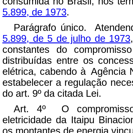
consumida no Brasil, nos te
5.899, de 1973
.
Parágrafo
único. Atenden
5.899, de 5 de julho de
1973
constantes
do
compromisso
distribuídas entre
os
concess
elétrica,
cabendo
à
Agência
estabelecer a regulação nece
do art.
9º
da
citada
Lei.
Art. 4º O compromisso
eletricidade da Itaipu Binacio
os
montantes de
energia
vinc