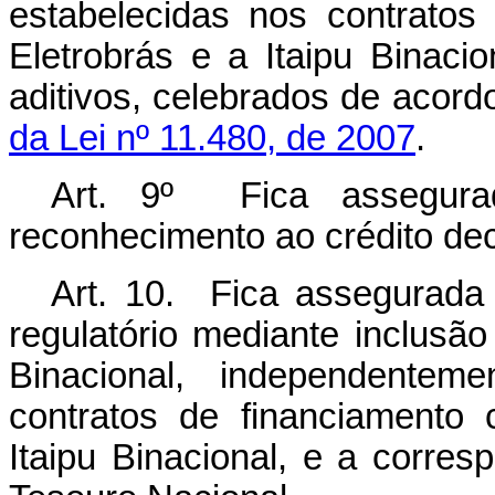
estabelecidas
nos
contratos
Eletrobrás
e a Itaipu Binacio
aditivos,
celebrados
de
acord
da
Lei
nº
11.480,
de
2007
.
Art.
9º
Fica
assegura
reconhecimento
ao
crédito
de
Art. 10. Fica assegurada 
regulatório mediante inclusão
Binacional,
independenteme
contratos
de
financiamento 
Itaipu Binacional, e a corre