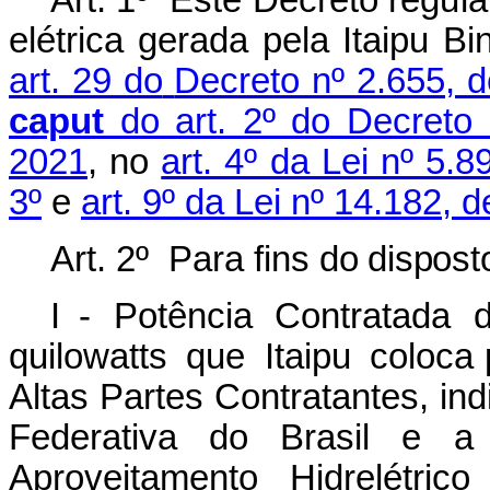
Art.
1º
Este
Decreto
regula
elétrica gerada pela
Itaipu Bi
art. 29 do
Decreto nº 2.655, d
caput
do art. 2º do Decreto
2021
, no
art. 4º da Lei nº 5.
3º
e
art. 9º da Lei nº 14.182, 
Art.
2º
Para
fins
d
o dispost
I -
Potência
Contratada
quilowatts
que
Itaipu
coloca
Altas Partes Contratantes, in
Federativa do Brasil e a
Aproveitamento Hidrelétri