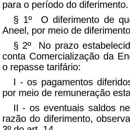
para
o período do diferimento.
§
1º
O
diferimento
de
qu
Aneel,
por meio de
diferiment
§
2º
No prazo estabeleci
conta
Comercialização
da
En
o repasse
tarifário:
I - os pagamentos diferido
por meio de remuneração
est
II - os eventuais saldos n
razão do diferimento,
observ
3º
do art.
14.