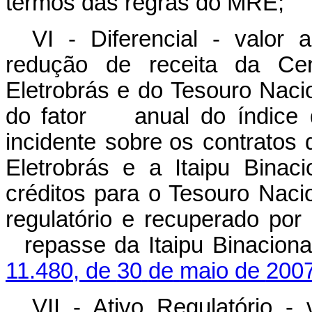
termos
das regras
do MRE;
VI - Diferencial - valor
redução de receita da Cen
Eletrobrás
e
do
Tesouro
Nacio
do
fator
anual
do
índice
incidente
sobre os
contratos
Eletrobrás e a Itaipu Binac
créditos para o Tesouro Nacio
regulatório
e
recuperado
por
repasse
da
Itaipu Binaciona
11.480,
de
30
de
maio
de
200
VII - Ativo Regulatório - 