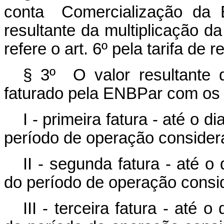
conta
Comercialização da En
resultante da multiplicação d
refere
o
art. 6º
pela
tarifa
de
r
§ 3º O valor resultante 
faturado pela ENBPar
com
os
I - primeira fatura - até o
período de operação
consider
II - segunda fatura - até 
do período de operação
consi
III - terceira fatura - até