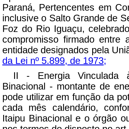
Paraná, Pertencentes em Co
inclusive o Salto Grande de S
Foz do Rio Iguaçu, celebrad
compromisso firmado entre a
entidade designados pela Uni
da
Lei
nº
5.899, de
1973;
II - Energia Vinculada 
Binacional - montante de en
pode
utilizar
em
função
da
po
cada
mês
calendário, conf
Itaipu Binacional e o órgão 