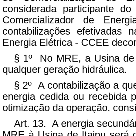
considerada
participante
do
Comercializador de Energi
contabilizações efetivadas
Energia
Elétrica
- CCEE
decor
§
1º
No
MRE,
a
Usina
de
qualquer
geração
hidráulica.
§ 2º A contabilização a qu
energia cedida ou
recebida
p
otimização da
operação, cons
Art. 13. A energia secundár
MRE à Usina de Itaipu será