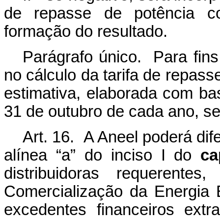
de repasse de potência
c
formação do resultado.
Parágrafo único. Para fins
no cálculo da tarifa de
repass
estimativa,
elaborada
com
ba
31
de
outubro de
cada
ano, s
Art. 16. A Aneel poderá dife
alínea “a” do inciso I do
ca
distribuidoras requerentes
Comercialização
da
Energia
excedentes
financeiros
extra