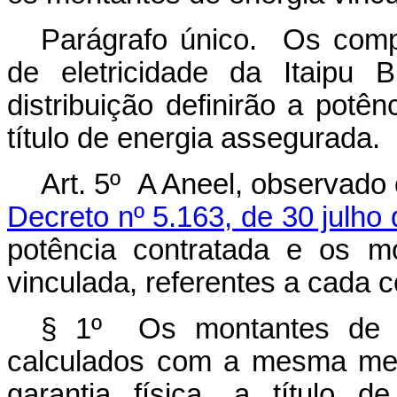
Parágrafo único. Os comp
de eletricidade da Itaipu B
distribuição definirão a potên
título de energia assegurada.
Art. 5º A Aneel, observado
Decreto nº 5.163,
de 30 julho
potência contratada e os m
vinculada, referentes
a
cada
c
§
1º
Os
montantes
de
calculados
com
a
mesma
me
garantia física, a título 