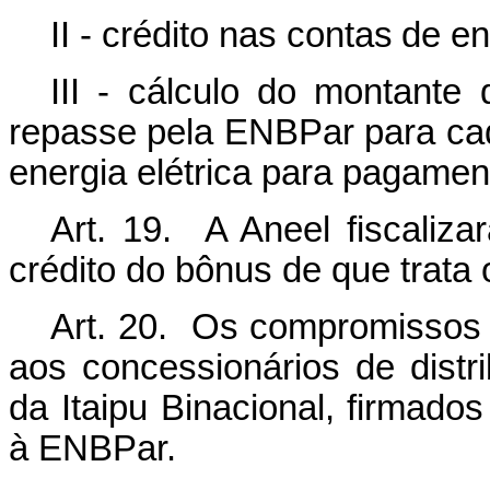
II -
crédito
nas
contas
de
en
III - cálculo do montante 
repasse pela ENBPar para
ca
energia elétrica para
pagamen
Art. 19. A Aneel fiscaliza
crédito do bônus de que
trata 
Art. 20. Os compromissos 
aos concessionários de
distr
da Itaipu Binacional, firmado
à
ENBPar.