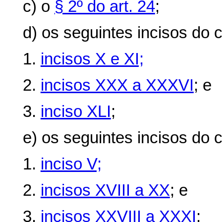
c) o
§ 2º do art. 24
;
d) os seguintes incisos do
c
1.
incisos X e XI;
2.
incisos XXX a XXXVI
; e
3.
inciso XLI
;
e) os seguintes incisos do
c
1.
inciso V;
2.
incisos XVIII a XX
; e
3.
incisos XXVIII a XXXI
;