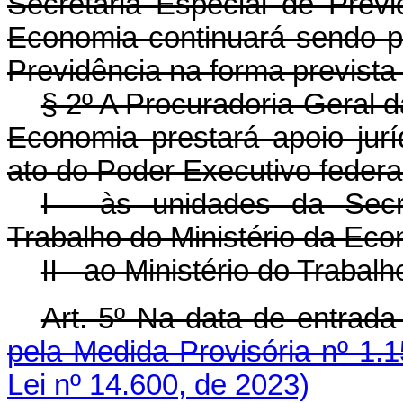
Secretaria Especial de Previ
Economia continuará sendo pr
Previdência na forma prevista 
§ 2º A Procuradoria-Geral 
Economia prestará apoio jurí
ato do Poder Executivo federa
I - às unidades da Secr
Trabalho do Ministério da Eco
II - ao Ministério do Trabal
Art. 5º Na data de entra
pela Medida Provisória nº 1.
Lei nº 14.600, de 2023)