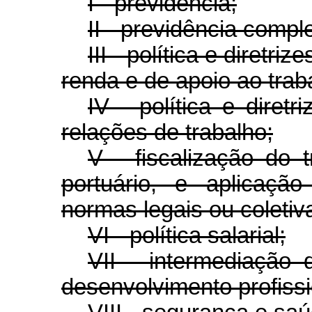
I - previdência;
II - previdência compl
III - política e diretr
renda e de apoio ao trab
IV - política e diret
relações de trabalho;
V - fiscalização do t
portuário, e aplicaçã
normas legais ou coletiv
VI - política salarial;
VII - intermediação
desenvolvimento profissi