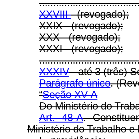
...................................
XXVIII
- (revogado);
XXIX - (revogado);
XXX - (revogado);
XXXI - (revogado);
...................................
XXXIV
- até 3 (três) S
Parágrafo único
. (Re
“
Seção XV-A
Do Ministério do Trab
Art. 48-A
. Constitu
Ministério do Trabalho e