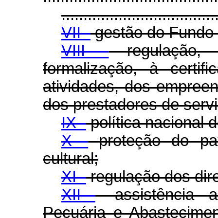
...................................
VII -
gestão do Fundo 
VIII -
regulação, f
formalização, à certif
atividades, dos empree
dos prestadores de serviç
IX -
política nacional d
X -
proteção do patr
cultural;
XI -
regulação dos dire
XII
- assistência a
Pecuária e Abastecimen