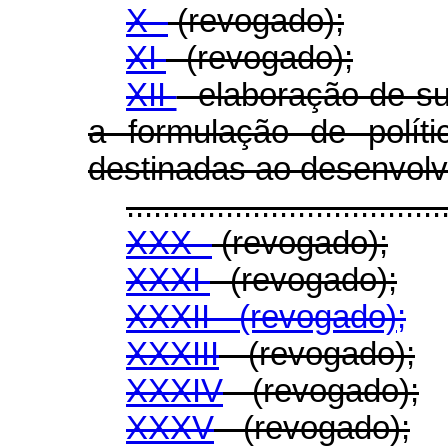
X -
(revogado);
XI
- (revogado);
XII
- elaboração de s
a formulação de polít
destinadas ao desenvolv
...................................
XXX -
(revogado);
XXXI
- (revogado);
XXXII - (revogado);
XXXIII
- (revogado);
XXXIV
- (revogado);
XXXV
- (revogado);