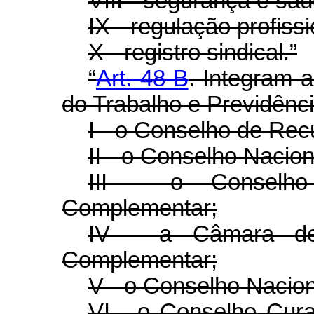
VIII - segurança e saú
IX - regulação profissi
X - registro sindical.”
“
Art. 48-B
. Integram a
do Trabalho e Previdênci
I - o Conselho de Rec
II - o Conselho Nacion
III - o Conselho
Complementar;
IV - a Câmara de
Complementar;
V - o Conselho Nacion
VI - o Conselho Cur