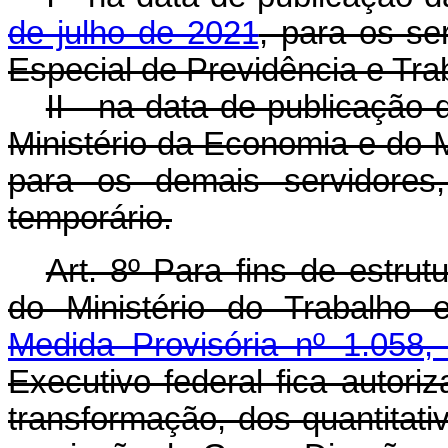
de julho de 2021
, para os se
Especial de Previdência e Tra
II - na data de publicação
Ministério da Economia e do M
para os demais servidores
temporário.
Art. 8º Para fins de estru
do Ministério do Trabalho 
Medida Provisória nº 1.058,
Executivo federal fica autori
transformação, dos quantitati