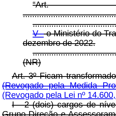
“Ar
........................................
...................................
V -
o Ministério do Tr
dezembro de 2022.
...................................
(NR)
Art. 3º
Ficam transform
(Revogado pela Medida Prov
(Revogado pela Lei nº 14.600,
I - 2 (dois) cargos de nív
Grupo-Direção e Assessoram