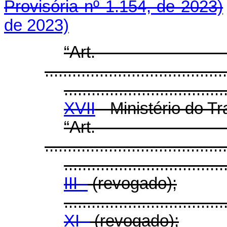
Provisória nº 1.154, de 2023)
de 2023)
“Ar
........................................
...................................
XVII
- Ministério do T
“Ar
........................................
...................................
III -
(revogado);
...................................
XI -
(revogado);