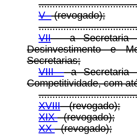
...................................
V -
(revogado);
...................................
VII
- a Secretaria E
Desinvestimento e M
Secretarias;
VIII -
a Secretaria 
Competitividade, com até
...................................
XVIII
- (revogado);
XIX
- (revogado);
XX
- (revogado);