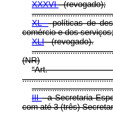
XXXVI
- (revogado);
...................................
XL -
políticas de des
comércio e dos serviços
XLI
- (revogado).
...................................
(NR)
“Ar
........................................
...................................
III
- a Secretaria Esp
com até 3 (três) Secretar