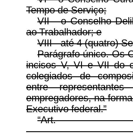
Tempo de Serviço;
VII - o Conselho Del
ao Trabalhador; e
VIII - até 4 (quatro) S
Parágrafo único. Os 
incisos V, VI e VII do
colegiados de composi
entre representante
empregadores, na forma
Executivo federal.”
“Ar
........................................