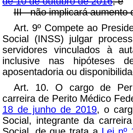
de 10 de outubro de 2016
; e
III - não implicará aumento
Art. 9º Compete ao Preside
Social (INSS) julgar process
servidores vinculados à aut
inclusive nas hipóteses
aposentadoria ou disponibilida
Art. 10.
O cargo de Peri
carreira de Perito Médico Fede
18 de junho de 2019
, o car
Social, integrante da carrei
Social, de que trata a
Lei nº