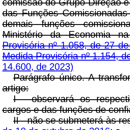
comissão do Grupo-Direção e
das Funções Comissionadas 
demais funções comissiona
Ministério da Economia n
Provisória nº 1.058, de 27 de
Medida Provisória nº 1.154, d
14.600, de 2023)
Parágrafo único. A transf
artigo:
I - observará os respec
cargos e das funções de confi
II - não se submeterá às re