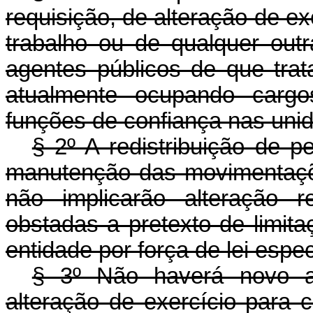
requisição, de alteração de e
trabalho ou de qualquer ou
agentes públicos de que tra
atualmente ocupando cargo
funções de confiança nas unid
§ 2º A redistribuição de 
manutenção das movimentaçõe
não implicarão alteração 
obstadas a pretexto de limit
entidade por força de lei espec
§ 3º Não haverá novo at
alteração de exercício para 