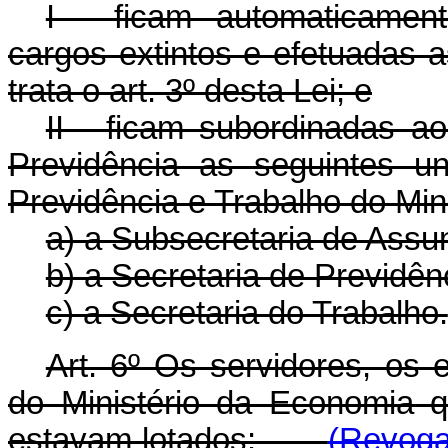
I - ficam automaticamen
cargos extintos e efetuadas 
trata o art. 3º desta Lei; e
II - ficam subordinadas a
Previdência as seguintes u
Previdência e Trabalho do Min
a) a Subsecretaria de Assu
b) a Secretaria de Previdên
c) a Secretaria do Trabalho.
Art. 6º Os servidores, os
do Ministério da Economia 
estavam lotados:
(Revoga