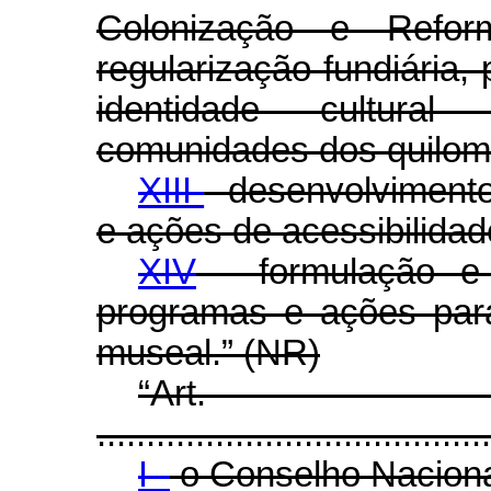
Colonização e Refo
regularização fundiária,
identidade cultura
comunidades dos quilom
XIII
- desenvolvimento
e ações de acessibilidade
XIV
- formulação e 
programas e ações par
museal.” (NR)
“Ar
........................................
I -
o Conselho Naciona