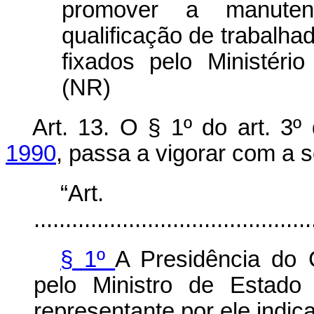
promover a manute
qualificação de trabalha
fixados pelo Ministéri
(NR)
Art. 13. O § 1º do art. 3
1990
, passa a vigorar com a 
“Ar
............................................
§ 1º
A Presidência do 
pelo Ministro de Estado
representante por ele indic