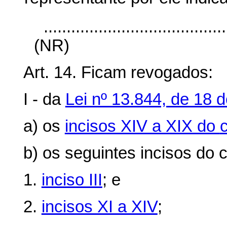
........................................
(NR)
Art. 14. Ficam revogados:
I - da
Lei nº 13.844, de 18 
a) os
incisos XIV a XIX do
b) os seguintes incisos do
c
1.
inciso III
; e
2.
incisos XI a XIV
;