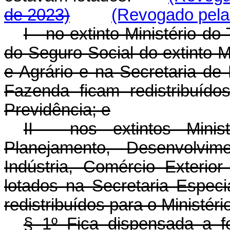
de 2023)
(Revogado pela 
I - no extinto Ministério 
do Seguro Social do extinto M
e Agrário e na Secretaria de 
Fazenda ficam redistribuído
Previdência; e
II - nos extintos Minis
Planejamento, Desenvolvi
Indústria, Comércio Exterio
lotados na Secretaria Especi
redistribuídos para o Ministér
§ 1º Fica dispensada a f