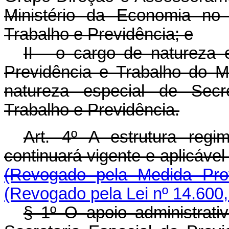
Ministério da Economia no
Trabalho e Previdência; e
II - o cargo de natureza 
Previdência e Trabalho do M
natureza especial de Secre
Trabalho e Previdência.
Art. 4º A estrutura regi
continuará vigente e aplicá
(Revogado pela Medida Prov
(Revogado pela Lei nº 14.600,
§ 1º O apoio administrati