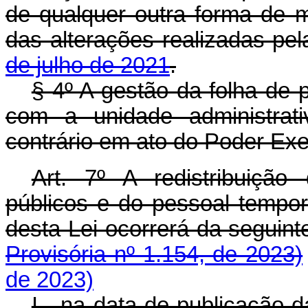
de qualquer outra forma de 
das alterações realizadas pe
de julho de 2021
.
§ 4º A gestão da folha de
com a unidade administrati
contrário em ato do Poder Exec
Art. 7º A redistribuiçã
públicos e do pessoal tempor
desta Lei ocorrerá da segu
Provisória nº 1.154, de 2023)
de 2023)
I - na data de publicação 