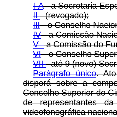
I-A
- a Secretaria Espe
II
- (revogado);
III
- o Conselho Naciona
IV
- a Comissão Nacion
V -
a Comissão do Fun
VI
- o Conselho Super
VII
- até 9 (nove) Secr
Parágrafo único
. At
disporá sobre a compo
Conselho Superior do Ci
de representantes da 
videofonográfica naciona