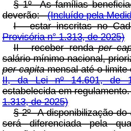
§ 1º As famílias benefici
deverão:
(Incluído pela Medi
I - estar inscritas no Ca
Provisória n° 1.313, de 2025)
II - receber
renda
per cap
salário mínimo nacional, prio
per capita
mensal até o limite
II, da Lei nº 14.601, de
estabelecida em regulamento.
1.313, de 2025)
§
2º
A disponibilização do 
será
diferenciada
pela
qua