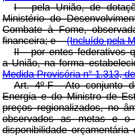
I - pela União, de dotaç
Ministério do Desenvolvimen
Combate à Fome, observada 
financeira; e
(Incluído pela 
II
-
por
entes
federativos
a
União,
na
forma
estabelec
Medida Provisória n° 1.313, d
Art. 4º-F Ato conjunto 
Energia e do Ministro de E
preços regionalizados, no â
observados as metas e o 
disponibilidade orçamentária 