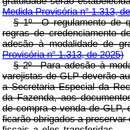
gratuidade serão estabeleci
Medida Provisória n° 1.313, d
§ 1º O regulamento de q
regras de credenciamento d
adesão à modalidade de gra
Provisória n° 1.313, de 2025)
§ 2º Para adesão à modal
varejistas de GLP deverão au
a Secretaria Especial da Rece
da Fazenda, aos documentos 
de compra e venda de GLP, e 
ficarão obrigados a preservar 
fiscais a eles transferidas.