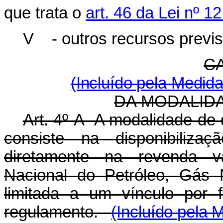
que trata o
art. 46 da Lei nº 
V - outros recursos previs
C
(Incluído pela Medida
DA
MODALID
Art. 4º-A A modalidade de q
consiste na disponibiliza
diretamente na revenda va
Nacional do Petróleo, Gás 
limitada a um vínculo por
regulamento
.
(Incluído pela 