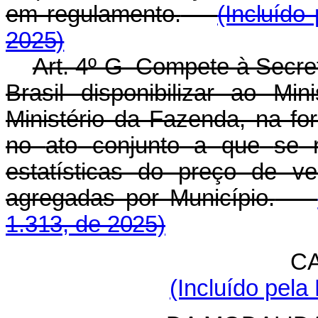
em regulamento.
(Incluído
2025)
Art. 4º-G Compete à Secret
Brasil disponibilizar ao M
Ministério da Fazenda, na fo
no
ato
conjunto
a
que
se
estatísticas do preço de 
agregadas por Município.
1.313, de 2025)
CA
(Incluído pela