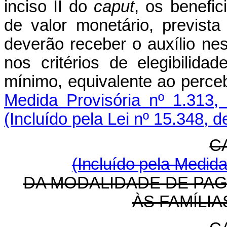
inciso II do
caput
, os benefi
de valor monetário, previst
deverão receber o auxílio n
nos critérios de elegibilid
mínimo, equivalente ao perce
Medida Provisória nº 1.313
(Incluído pela Lei nº 15.348, 
C
(Incluído pela Medida
DA MODALIDADE DE PA
ÀS FAMÍLI