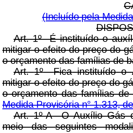
C
(Incluído pela Medida
DISPO
Art. 1º É instituído o auxí
mitigar o efeito do preço do g
o orçamento das famílias de b
Art.
1º
Fica
instituído
o
mitigar o
efeito
do
preço
do gá
o orçamento das famílias d
Medida Provisória n° 1.313, d
Art. 1º-A O Auxílio Gás 
meio das seguintes
moda