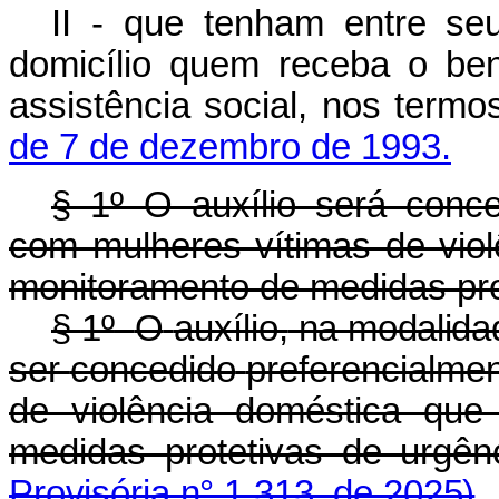
II - que tenham entre s
domicílio quem receba o ben
assistência social, nos term
de 7 de dezembro de 1993.
§ 1º O auxílio será conce
com mulheres vítimas de vio
monitoramento de medidas pro
§
1º
O
auxílio,
na modalidad
ser
concedido
preferencialme
de violência doméstica que
medidas protetivas de urgênc
Provisória n° 1.313, de 2025)