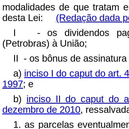
modalidades de que tratam es
desta Lei:
(Redação dada pe
I - os dividendos pagos
(Petrobras) à União;
II - os bônus de assinatura
a)
inciso I do
caput
do art. 
1997
; e
b)
inciso II do
caput
do ar
dezembro de 2010
, ressalvad
1. as parcelas eventualme