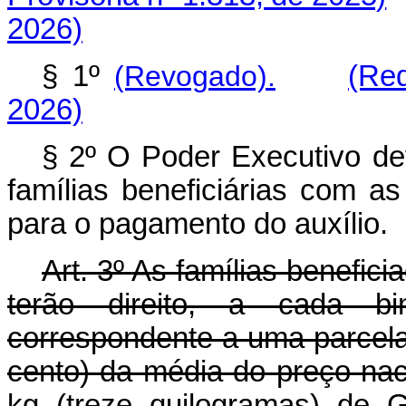
2026)
§ 1º
(Revogado).
(Re
2026)
§ 2º O Poder Executivo dev
famílias beneficiárias com a
para o pagamento do auxílio.
Art. 3º
As famílias benefici
terão direito, a cada b
correspondente a uma parcela
cento) da média do preço naci
kg (treze quilogramas) de 