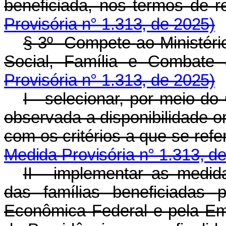
beneficiada, nos termos de 
Provisória n° 1.313, de 2025)
§ 3º Compete ao Ministéri
Social, Família e Combate
Provisória n° 1.313, de 2025)
I - selecionar, por meio do
observada a disponibilidade o
com os critérios a que se refe
Medida Provisória n° 1.313, d
II - implementar as medi
das famílias beneficiadas 
Econômica Federal e pela Em