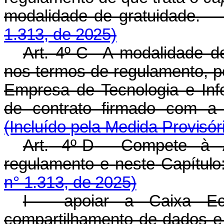
modalidade de gratuidade.
1.313, de 2025)
Art. 4º-C A modalidade de
nos termos de regulamento, p
Empresa de Tecnologia e Inf
de contrato firmado com a 
(Incluído pela Medida Provisór
Art.
4º-D
Compete
à
regulamento
e
neste
Capítulo
n° 1.313, de 2025)
I - apoiar a Caixa Ec
compartilhamento de dados e