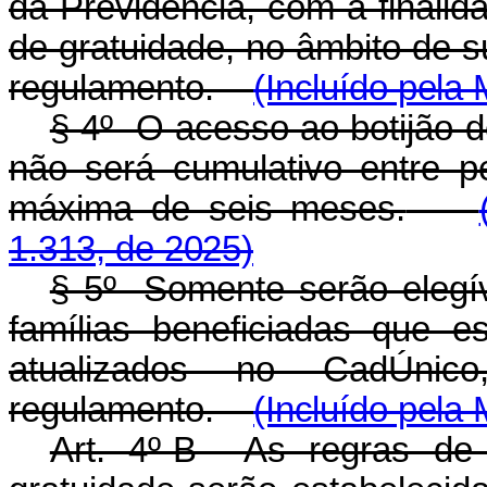
da Previdência, com a finalid
de gratuidade, no âmbito de 
regulamento.
(Incluído pela
§ 4º O acesso ao botijão 
não será cumulativo entre p
máxima de seis meses.
1.313, de 2025)
§ 5º Somente serão elegív
famílias beneficiadas que 
atualizados no CadÚnic
regulamento.
(Incluído pela
Art. 4º-B As regras de 