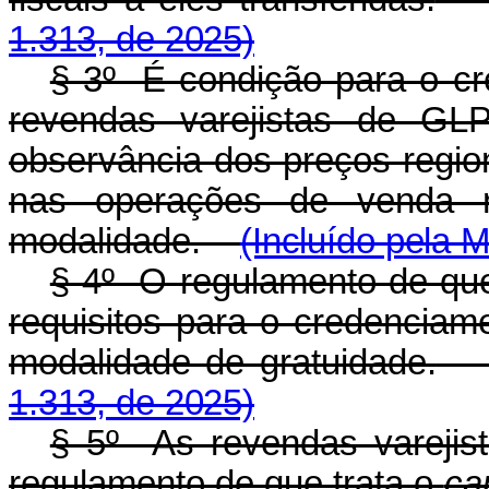
1.313, de 2025)
§ 3º É condição para o c
revendas varejistas de GL
observância dos preços region
nas operações de venda re
modalidade.
(Incluído pela 
§ 4º O regulamento de que
requisitos para o credenciam
modalidade de gratuidade.
1.313, de 2025)
§ 5º As revendas vareji
regulamento de que trata o
ca