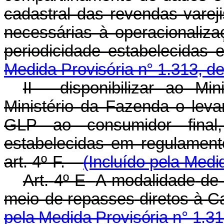
cadastral das revendas vare
necessárias à operacionaliz
periodicidade estabelecidas 
Medida Provisória n° 1.313, d
II - disponibilizar ao M
Ministério da Fazenda o lev
GLP ao consumidor final
estabelecidas em regulament
art. 4º-F.
(Incluído pela Medi
Art.
4º-E
A
modalidade
de
meio
de
repasses
diretos
à
C
pela Medida Provisória n° 1.3