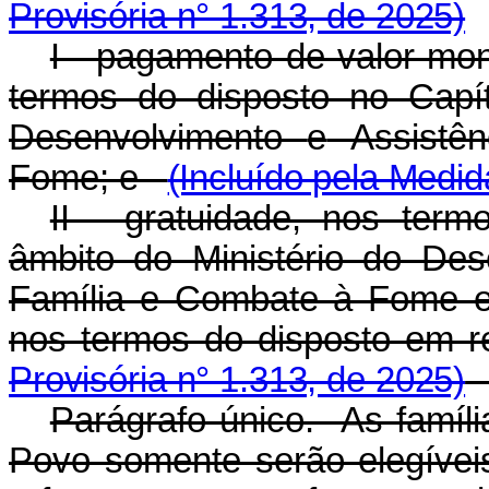
Provisória n° 1.313, de 2025)
I - pagamento de valor mon
termos do disposto no Capít
Desenvolvimento
e
Assistên
Fome; e
(Incluído pela Medid
II - gratuidade, nos term
âmbito do Ministério do Des
Família e Combate à Fome e 
nos termos do disposto em r
Provisória n° 1.313, de 2025)
Parágrafo único. As famíli
Povo somente serão elegíve