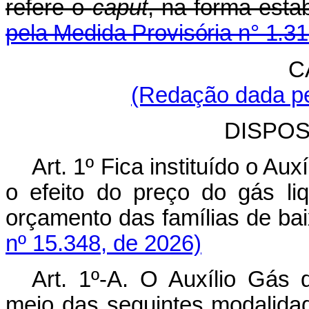
refere o
caput
, na forma esta
pela Medida Provisória n° 1.3
C
(Redação dada pe
DISPOS
Art. 1º Fica instituído o Au
o efeito do preço do gás li
orçamento das famílias de b
nº 15.348, de 2026)
Art. 1º-A. O Auxílio Gás 
meio das seguintes modal