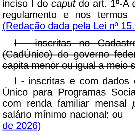
inciso I do
caput
do art. 1º-A 
regulamento e nos termos
(Redação dada pela Lei nº 15
I - inscritas no Cadast
(CadÚnico) do governo fede
capita
menor ou igual a meio s
I - inscritas e com dados 
Único para Programas Socia
com renda familiar mensal
salário mínimo nacional; o
de 2026)