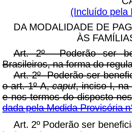
CA
(Incluído pela
DA MODALIDADE DE PA
ÀS FAMÍLIA
Art. 2º Poderão ser ben
Brasileiros, na forma do regul
Art.
2º
Poderão
ser
benefi
o
art.
1º-A,
caput
,
inciso
I, n
e nos termos do disposto nest
dada pela Medida Provisória n
Art. 2º Poderão ser benefic