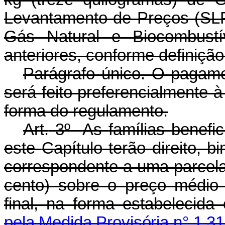
Levantamento de Preços (SLP
Gás Natural e Biocombustí
anteriores, conforme definiçã
Parágrafo único. O pagamen
será feito preferencialmente à
forma do regulamento.
Art.
3º
As
famílias
benefic
este
Capítulo
terão direito, 
correspondente a uma parcela
cento) sobre o preço médio
final, na forma estabeleci
pela Medida Provisória n° 1.3