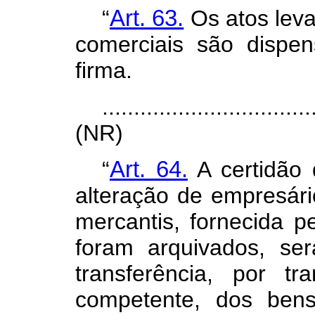
“
Art. 63.
Os atos leva
comerciais são dispe
firma.
.................................
(NR)
“
Art. 64.
A certidão 
alteração de empresári
mercantis, fornecida p
foram arquivados, se
transferência, por tr
competente, dos bens