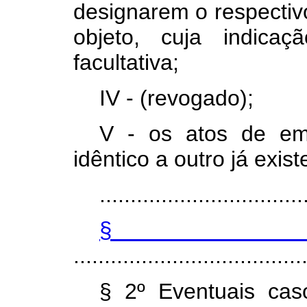
designarem o respectivo
objeto, cuja indica
facultativa;
IV - (revogado);
V - os atos de em
idêntico a outro já exist
.................................
§
.....................................
§ 2º Eventuais cas