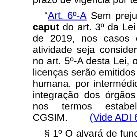
“
Art. 6º-A
Sem prejuí
caput
do art. 3º da Le
de 2019, nos casos 
atividade seja conside
no art. 5º-A desta Lei,
licenças serão emitido
humana, por intermédi
integração dos órgãos
nos termos estabe
CGSIM.
(Vide ADI 
§ 1º O alvará de fu