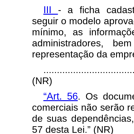
III
- a ficha cadas
seguir o modelo aprovad
mínimo, as informaçõ
administradores, b
representação da empre
.................................
(NR)
“Art. 56
. Os docume
comerciais não serão re
de suas dependências, 
57 desta Lei.” (NR)