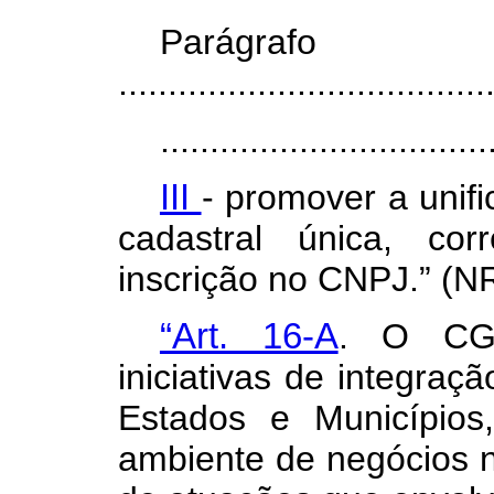
Parágr
.....................................
.................................
III
- promover a unifi
cadastral única, co
inscrição no CNPJ.” (N
“Art. 16-A
. O CGS
iniciativas de integraçã
Estados e Municípios
ambiente de negócios n