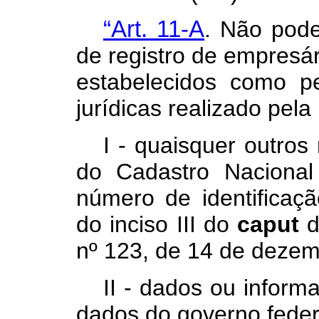
“Art. 11-A
. Não pode
de registro de empresár
estabelecidos como p
jurídicas realizado pel
I - quaisquer outros
do Cadastro Nacional
número de identificaçã
do inciso III do
caput
d
nº 123, de 14 de dezem
II - dados ou infor
dados do governo feder