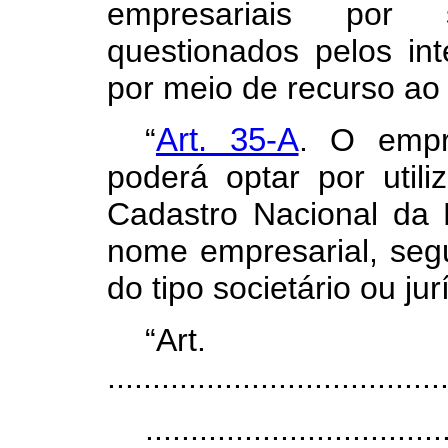
empresariais por
questionados pelos in
por meio de recurso ao 
“
Art. 35-A
. O empr
poderá optar por util
Cadastro Nacional da
nome empresarial, segui
do tipo societário ou jur
“Ar
.....................................
.................................