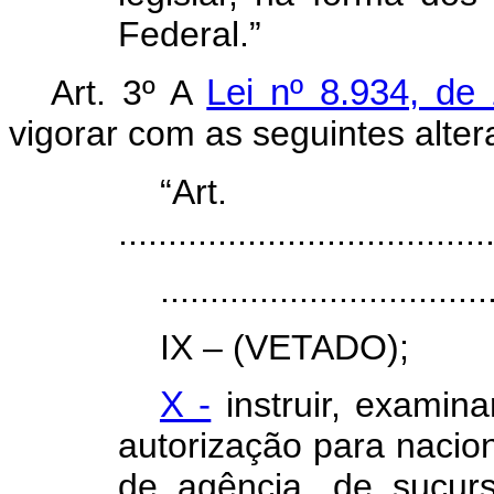
Federal.”
Art. 3º A
Lei nº 8.934, d
vigorar com as seguintes alter
“Ar
.....................................
.................................
IX – (VETADO);
X -
instruir, examin
autorização para naciona
de agência, de sucur