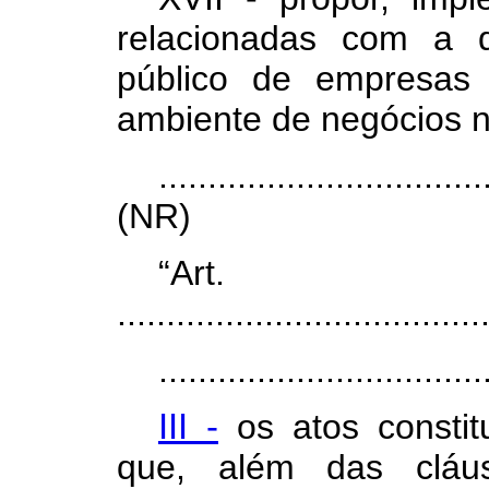
relacionadas com a d
público de empresas
ambiente de negócios n
.................................
(NR)
“Ar
.....................................
.................................
III -
os atos constit
que, além das cláus