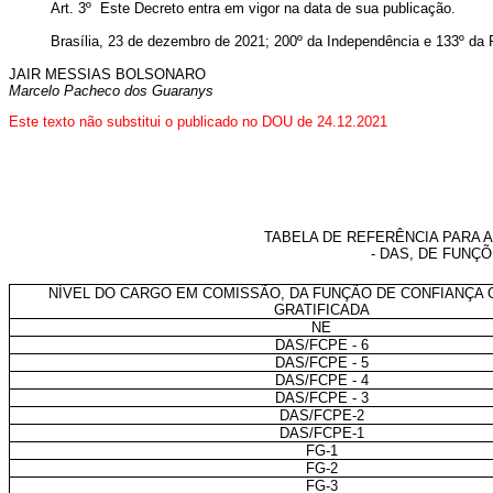
Art. 3º Este Decreto entra em vigor na data de sua publicação.
Brasília, 23 de dezembro de 2021; 200º da Independência e 133º da
JAIR MESSIAS BOLSONARO
Marcelo Pacheco dos Guaranys
Este texto não substitui o publicado no DOU de 24.12.2021
TABELA DE REFERÊNCIA PARA
- DAS, DE FUNÇ
NÍVEL DO CARGO EM COMISSÃO, DA FUNÇÃO DE CONFIANÇA 
GRATIFICADA
NE
DAS/FCPE - 6
DAS/FCPE - 5
DAS/FCPE - 4
DAS/FCPE - 3
DAS/FCPE-2
DAS/FCPE-1
FG-1
FG-2
FG-3