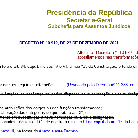
Presidência da República
Secretaria-Geral
Subchefia para Assuntos Jurídicos
DECRETO Nº 10.912, DE 23 DE DEZEMBRO DE 2021
Altera o Decreto nº 10.829, d
apostilamentos nas transformaçõe
nfere o art. 84,
caput
, incisos IV e VI, alínea “a”, da Constituição, e tendo 
rar com as seguintes alterações:
(Revogado pelo Decreto nº 11.383, de 2
funções de confiança ocupados dispensa nova nomeação ou nova designaç
s atribuições dos cargos ou das funções transformados;
 alteração das categorias de que trata o art. 3º; e
ilamento em substituição à nova nomeação ou à nova designação.
sionadas Técnicas - FCT de que trata o
inciso III do
caput
do art. 17 da Lei 
nexo III
, na forma do
Anexo a este Decreto.