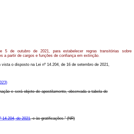
e 5 de outubro de 2021, para estabelecer regras transitórias sobre
s a partir de cargos e funções de confiança em extinção.
em vista o disposto na Lei nº 14.204, de 16 de setembro de 2021,
023)
ão e será objeto de apostilamento, observada a tabela de
nº 14.204, de 2021
, e às gratificações.” (NR)