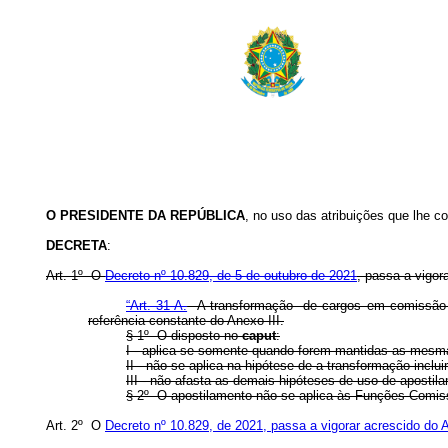
O
PRESIDENTE DA REPÚBLICA
, no uso das atribuições que lhe co
DECRETA
:
Art. 1º O
Decreto nº 10.829, de 5 de outubro de 2021
, passa a vigo
“Art. 31-A.
A transformação de cargos em comissão e 
referência constante do Anexo III.
§ 1º O disposto no
caput
:
I - aplica-se somente quando forem mantidas as mesma
II - não se aplica na hipótese de a transformação incluir
III - não afasta as demais hipóteses de uso de apost
§ 2º O apostilamento não se aplica às Funções Comis
Art. 2º O
Decreto nº 10.829, de 2021, passa a vigorar acrescido do A