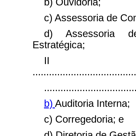
b) Ouvidoria;
c) Assessoria de Co
d) Assessoria 
Estratégica;
I
.....................................
.................................
b)
Auditoria Interna;
c) Corregedoria; e
d) Diretoria de Gest