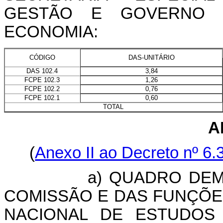
GESTÃO E GOVERNO D
ECONOMIA:
DAS-UNITÁRIO
CÓDIGO
3,84
DAS 102.4
1,26
FCPE 102.3
0,76
FCPE 102.2
0,60
FCPE 102.1
TOTAL
A
(
Anexo II ao Decreto nº 6
a) QUADRO DEMONS
COMISSÃO E DAS FUNÇÕE
NACIONAL DE ESTUDOS 