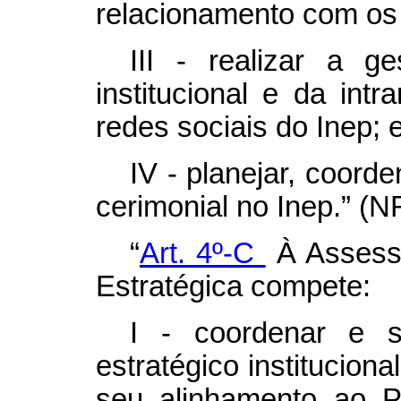
relacionamento com os
III - realizar a g
institucional e da intr
redes sociais do Inep; 
IV - planejar, coord
cerimonial no Inep.” (N
“
Art. 4º-C
À Assess
Estratégica compete:
I - coordenar e s
estratégico institucion
seu alinhamento ao Pl