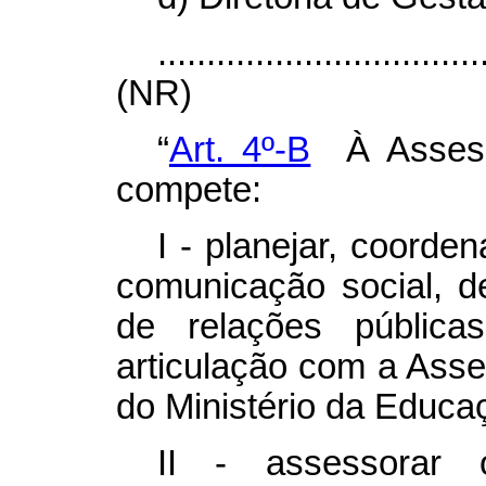
.................................
(NR)
“
Art. 4º-B
À Assesso
compete:
I - planejar, coorde
comunicação social, de
de relações públic
articulação com a Ass
do Ministério da Educa
II - assessorar