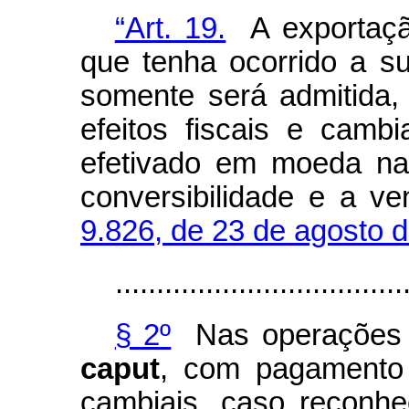
“Art. 19.
A exportaçã
que tenha ocorrido a sua
somente será admitida
efeitos fiscais e camb
efetivado em moeda nac
conversibilidade e a ve
9.826, de 23 de agosto d
...................................
§ 2º
Nas operações d
caput
, com pagamento a
cambiais, caso reconhec