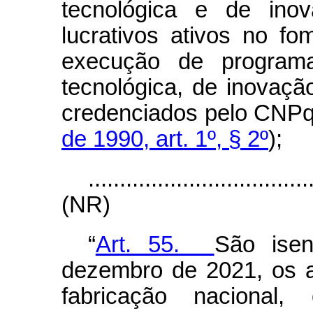
tecnológica e de ino
lucrativos ativos no f
execução de programa
tecnológica, de inovaç
credenciados pelo CNPq
de 1990, art. 1º, § 2º
);
...................................
(NR)
“
Art. 55.
São ise
dezembro de 2021, os 
fabricação nacional