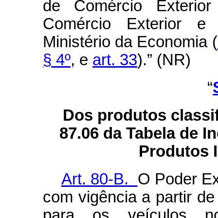
de Comércio Exterior
Comércio Exterior e 
Ministério da Economia (
§ 4º
, e
art. 33
).” (NR)
“
Dos produtos classi
87.06 da Tabela de I
Produtos I
Art. 80-B.
O Poder Exe
com vigência a partir de
para os veículos n