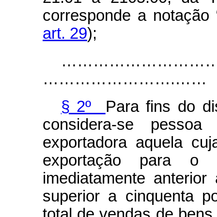
corresponde a notação 
art. 29
);
……………………………………………….
…………………….……
§ 2º
Para fins do di
considera-se pessoa j
exportadora aquela cuj
exportação para o ex
imediatamente anterior
superior a cinquenta p
total de vendas de bens