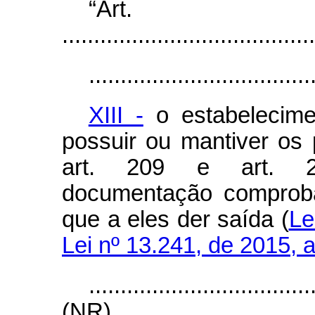
“Ar
........................................
...................................
XIII -
o estabelecime
possuir ou mantiver os
art. 209 e art. 2
documentação comproba
que a eles der saída (
Le
Lei nº 13.241, de 2015, ar
...................................
(NR)