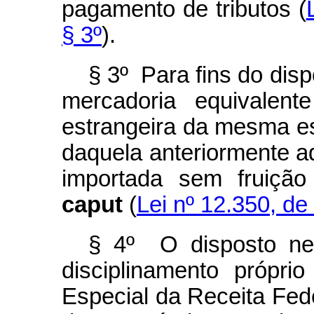
pagamento de tributos (
§ 3º
).
§ 3º Para fins do disp
mercadoria equivalent
estrangeira da mesma es
daquela anteriormente a
importada sem fruição
caput
(
Lei nº 12.350, de 
§ 4º O disposto nes
disciplinamento próprio
Especial da Receita Fede