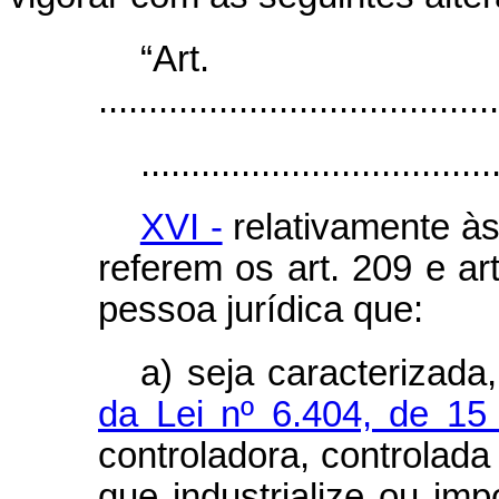
“Ar
........................................
...................................
XVI -
relativamente às
referem os art. 209 e ar
pessoa jurídica que:
a) seja caracterizada
da Lei nº 6.404, de 1
controladora, controlada
que industrialize ou imp