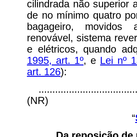
cilindrada não superior 
de no mínimo quatro por
bagageiro, movidos 
renovável, sistema reve
e elétricos, quando adq
1995, art. 1º
, e
Lei nº 
art. 126
):
...................................
(NR)
“
Da reposição de 