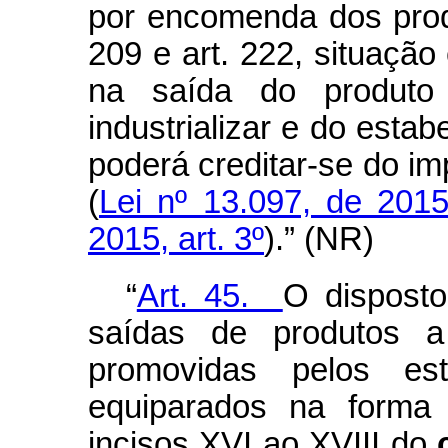
por encomenda dos prod
209 e art. 222, situaçã
na saída do produto
industrializar e do est
poderá creditar-se do im
(
Lei nº 13.097, de 2015
2015, art. 3º
).” (NR)
“
Art. 45.
O disposto
saídas de produtos a
promovidas pelos esta
equiparados na forma 
incisos XVI ao XVIII do