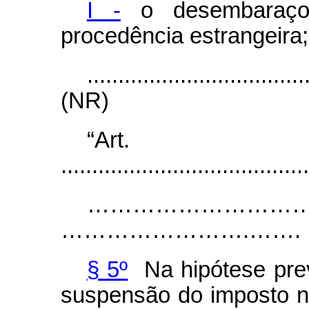
I -
o desembaraço 
procedência estrangeira;
...................................
(NR)
“Ar
........................................
……………………………………………….
…………………….…….
§ 5º
Na hipótese prev
suspensão do imposto nã