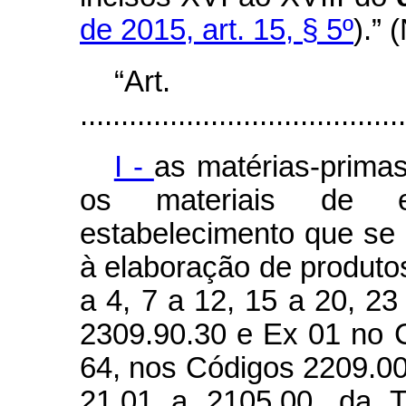
de 2015, art. 15, § 5º
).” 
“Ar
........................................
I -
as matérias-primas
os materiais de e
estabelecimento que se
à elaboração de produtos
a 4, 7 a 12, 15 a 20, 2
2309.90.30 e Ex 01 no C
64, nos Códigos 2209.00
21.01 a 2105.00, da T