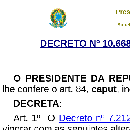
Pres
Subch
DECRETO Nº 10.668
O
PRESIDENTE DA REP
lhe confere o art. 84,
caput
, i
DECRETA
:
Art. 1º O
Decreto nº 7.21
vigorar com as seguintes alte