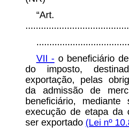
“Ar
........................................
...................................
VII -
o beneficiário d
do imposto, destinad
exportação, pelas obrig
da admissão de merca
beneficiário, mediant
execução de etapa da c
ser exportado
(Lei nº 10.