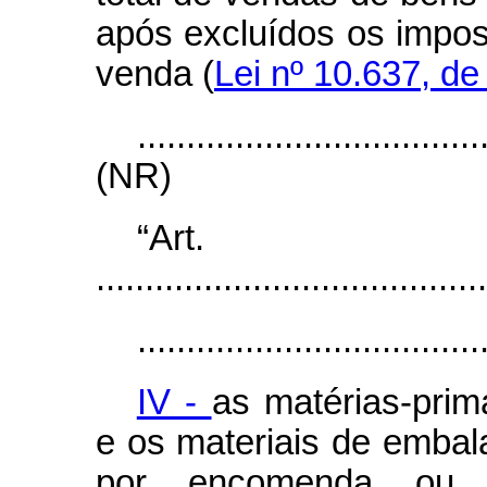
após excluídos os impos
venda (
Lei nº 10.637, de 
...................................
(NR)
“Ar
........................................
...................................
IV -
as matérias-prim
e os materiais de embal
por encomenda ou 