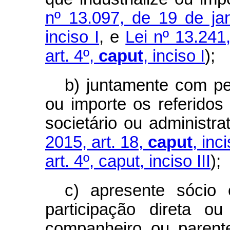
nº 13.097, de 19 de ja
inciso I
, e
Lei nº 13.24
art. 4º,
caput
,
inciso I
);
b) juntamente com pes
ou importe os referidos 
societário ou administr
2015, art. 18,
caput
,
inci
art. 4º, caput, inciso III
);
c) apresente sócio 
participação direta ou
companheiro ou parent