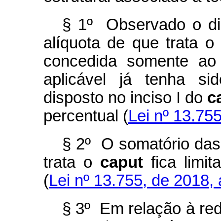
§ 1º Observado o di
alíquota de que trata o
concedida somente ao 
aplicável já tenha si
disposto no inciso I do
c
percentual (
Lei nº 13.755
§ 2º O somatório das
trata o
caput
fica limit
(
Lei nº 13.755, de 2018, a
§ 3º Em relação à red