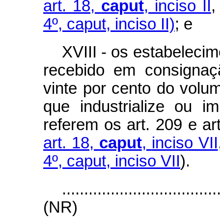
art. 18,
caput
, inciso II
,
4º, caput, inciso II)
; e
XVIII - os estabeleci
recebido em consignaç
vinte por cento do volu
que industrialize ou 
referem os art. 209 e art
art. 18,
caput
,
inciso VII
4º, caput, inciso VII
).
...................................
(NR)