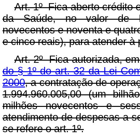
Art. 1º Fica aberto crédito 
da Saúde, no valor de R
novecentos e noventa e quatr
e cinco reais), para atender 
Art. 2º Fica autorizada, e
do § 1º do art. 32 da Lei Co
2000
, a contratação de operaç
1.994.960.005,00 (um bilhã
milhões novecentos e sess
atendimento de despesas a se
se refere o art. 1º.