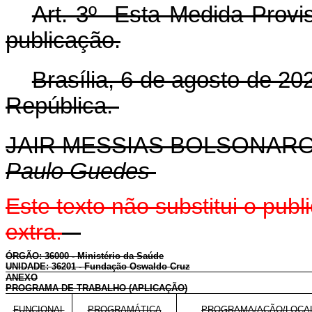
Art. 3º Esta Medida Provis
publicação.
Brasília, 6 de agosto de 2
República.
JAIR MESSIAS BOLSONAR
Paulo Guedes
Este texto não substitui o pu
extra.
ÓRGÃO: 36000 - Ministério da Saúde
UNIDADE: 36201 - Fundação Oswaldo Cruz
ANEXO
PROGRAMA DE TRABALHO (APLICAÇÃO)
FUNCIONAL
PROGRAMÁTICA
PROGRAMA/AÇÃO/LOCA