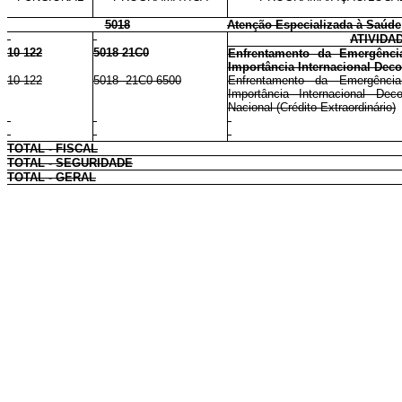
5018
Atenção Especializada à Saúde
ATIVIDA
10 122
5018 21C0
Enfrentamento da Emergênci
Importância Internacional Dec
10 122
5018 21C0 6500
Enfrentamento da Emergênci
Importância Internacional Dec
Nacional (Crédito Extraordinário)
TOTAL - FISCAL
TOTAL - SEGURIDADE
TOTAL - GERAL