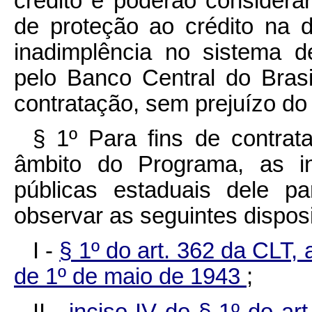
crédito e poderão considera
de proteção ao crédito na d
inadimplência no sistema d
pelo Banco Central do Brasi
contratação, sem prejuízo do 
§ 1º Para fins de contrat
âmbito do Programa, as ins
públicas estaduais dele pa
observar as seguintes dispos
I -
§ 1º do art. 362 da CLT,
de 1º de maio de 1943
;
II -
inciso IV do § 1º do art