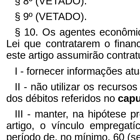
§ 8º (VETADO).
§ 9º (VETADO).
§ 10. Os agentes econômic
Lei que contratarem o finan
este artigo assumirão contra
I - fornecer informações atu
II - não utilizar os recursos
dos débitos referidos no
cap
III - manter, na hipótese p
artigo, o vínculo empregatí
período de, no mínimo, 60 (se