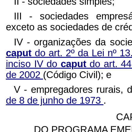
II - sociedades simples;
III - sociedades empresá
exceto as sociedades de créd
IV - organizações da socie
caput
do art. 2º da Lei nº 1
inciso IV do
caput
do art. 4
de 2002
(Código Civil); e
V - empregadores rurais, 
de 8 de junho de 1973
.
CAP
DO PROGRAMA EME