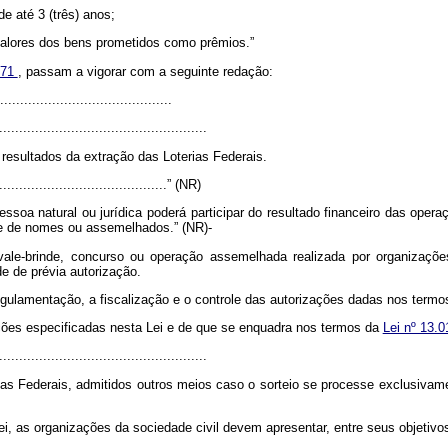
de até 3 (três) anos;
valores dos bens prometidos como prêmios.”
971
, passam a vigorar com a seguinte redação:
..........................................
....................................................
 resultados da extração das Loterias Federais.
............................................” (NR)
oa natural ou jurídica poderá participar do resultado financeiro das operaç
 e de nomes ou assemelhados.” (NR)-
 vale-brinde, concurso ou operação assemelhada realizada por organizaçõe
e de prévia autorização.
lamentação, a fiscalização e o controle das autorizações dadas nos termos d
ções especificadas nesta Lei e de que se enquadra nos termos da
Lei nº 13.0
....................................................
as Federais, admitidos outros meios caso o sorteio se processe exclusivam
Lei, as organizações da sociedade civil devem apresentar, entre seus objetiv