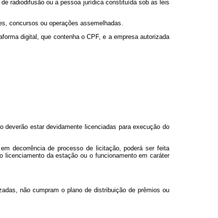
de radiodifusão ou a pessoa jurídica constituída sob as leis
ndes, concursos ou operações assemelhadas.
taforma digital, que contenha o CPF, e a empresa autorizada
são deverão estar devidamente licenciadas para execução do
m decorrência de processo de licitação, poderá ser feita
 o licenciamento da estação ou o funcionamento em caráter
izadas, não cumpram o plano de distribuição de prêmios ou