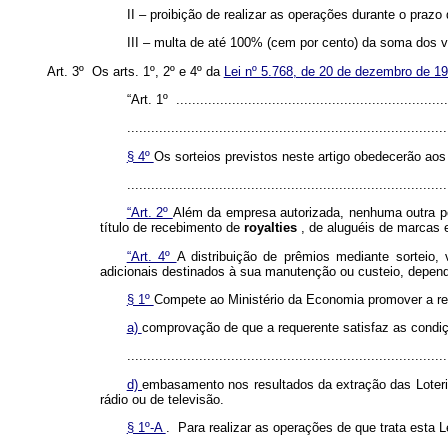
II – proibição de realizar as operações durante o prazo 
III – multa de até 100% (cem por cento) da soma dos 
Art. 3º Os arts. 1º, 2º e 4º da
Lei nº 5.768, de 20 de dezembro de 1
“Art. 1º .....................................................................
................................................................................
§ 4º
Os sorteios previstos neste artigo obedecerão aos
..............................................................................
“Art. 2º
Além da empresa autorizada, nenhuma outra pess
título de recebimento de
royalties
, de aluguéis de marcas
“Art. 4º
A distribuição de prêmios mediante sorteio,
adicionais destinados à sua manutenção ou custeio, depend
§ 1º
Compete ao Ministério da Economia promover a regu
a)
comprovação de que a requerente satisfaz as condi
................................................................................
d)
embasamento nos resultados da extração das Loteri
rádio ou de televisão.
§ 1º-A
. Para realizar as operações de que trata esta 