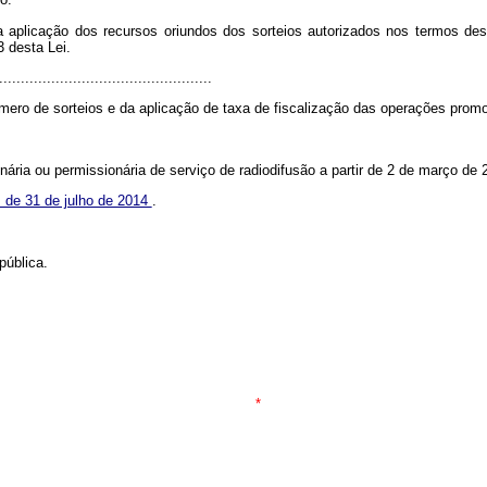
aplicação dos recursos oriundos dos sorteios autorizados nos termos dest
3 desta Lei.
.................................................
mero de sorteios e da aplicação de taxa de fiscalização das operações promo
ria ou permissionária de serviço de radiodifusão a partir de 2 de março de 2
, de 31 de julho de 2014
.
pública.
*