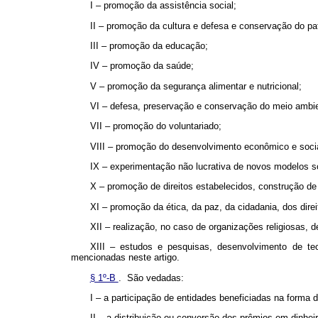
I – promoção da assistência social;
II – promoção da cultura e defesa e conservação do patr
III – promoção da educação;
IV – promoção da saúde;
V – promoção da segurança alimentar e nutricional;
VI – defesa, preservação e conservação do meio ambi
VII – promoção do voluntariado;
VIII – promoção do desenvolvimento econômico e soci
IX – experimentação não lucrativa de novos modelos so
X – promoção de direitos estabelecidos, construção de n
XI – promoção da ética, da paz, da cidadania, dos dire
XII – realização, no caso de organizações religiosas, d
XIII – estudos e pesquisas, desenvolvimento de tec
mencionadas neste artigo.
§ 1º-B
. São vedadas:
I – a participação de entidades beneficiadas na forma d
II – a distribuição ou conversão dos prêmios em dinheir