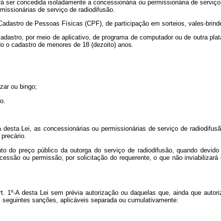
rá ser concedida isoladamente a concessionária ou permissionária de serviço 
issionárias de serviço de radiodifusão.
 Cadastro de Pessoas Físicas (CPF), de participação em sorteios, vales-bri
cadastro, por meio de aplicativo, de programa de computador ou de outra pla
do o cadastro de menores de 18 (dezoito) anos.
zar ou bingo;
o.
A desta Lei, as concessionárias ou permissionárias de serviço de radiodifu
 precário.
 do preço público da outorga do serviço de radiodifusão, quando devido e
essão ou permissão, por solicitação do requerente, o que não inviabilizará
rt. 1º-A desta Lei sem prévia autorização ou daquelas que, ainda que autor
 às seguintes sanções, aplicáveis separada ou cumulativamente: