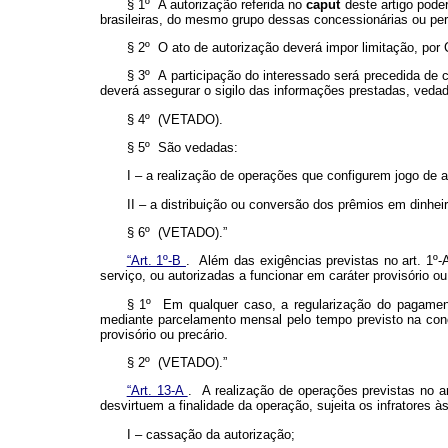
§ 1º A autorização referida no
caput
deste artigo pode
brasileiras, do mesmo grupo dessas concessionárias ou perm
§ 2º O ato de autorização deverá impor limitação, por
§ 3º A participação do interessado será precedida de 
deverá assegurar o sigilo das informações prestadas, veda
§ 4º (VETADO).
§ 5º São vedadas:
I – a realização de operações que configurem jogo de a
II – a distribuição ou conversão dos prêmios em dinheir
§ 6º (VETADO).”
“Art. 1º-B
. Além das exigências previstas no art. 1º-
serviço, ou autorizadas a funcionar em caráter provisório ou
§ 1º Em qualquer caso, a regularização do pagamento
mediante parcelamento mensal pelo tempo previsto na conc
provisório ou precário.
§ 2º (VETADO).”
“Art. 13-A
. A realização de operações previstas no a
desvirtuem a finalidade da operação, sujeita os infratores
I – cassação da autorização;