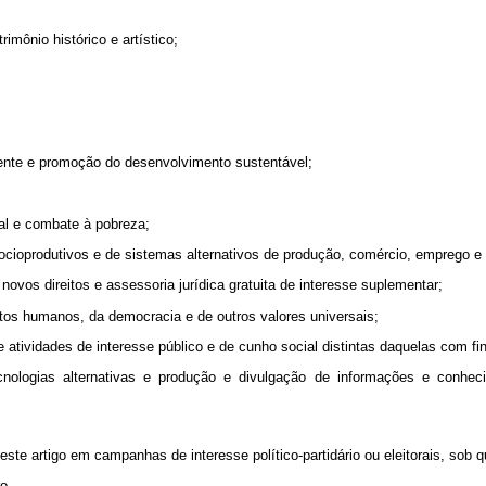
imônio histórico e artístico;
ente e promoção do desenvolvimento sustentável;
al e combate à pobreza;
cioprodutivos e de sistemas alternativos de produção, comércio, emprego e 
ovos direitos e assessoria jurídica gratuita de interesse suplementar;
itos humanos, da democracia e de outros valores universais;
e atividades de interesse público e de cunho social distintas daquelas com fi
nologias alternativas e produção e divulgação de informações e conhecim
este artigo em campanhas de interesse político-partidário ou eleitorais, sob
o.