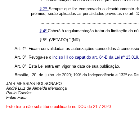
§ 2º
Sempre que for comprovado o desvirtuamento da 
prêmios, serão aplicadas as penalidades previstas no art. 1
................................................................................
§ 4º
Caberá à regulamentação tratar da limitação do nú
§ 5º (VETADO).” (NR)
Art. 4º Ficam convalidadas as autorizações concedidas à concessioná
Art. 5º Revoga-se o
inciso III do
caput
do art. 84-B da Lei nº 13.019
Art. 6º Esta Lei entra em vigor na data de sua publicação.
Brasília, 20 de julho de 2020; 199º da Independência e 132º da Re
JAIR MESSIAS BOLSONARO
André Luiz de Almeida Mendonça
Paulo Guedes
Fábio Faria
Este texto não substitui o publicado no DOU de 21.7.2020.