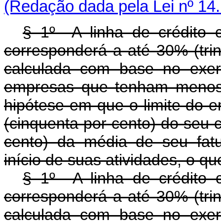
(Redação dada pela Lei nº 14
§ 1º A linha de crédito
corresponderá a até 30% (trin
calculada com base no exer
empresas que tenham menos 
hipótese em que o limite do 
(cinquenta por cento) do seu ca
cento) da média de seu fat
início de suas atividades, o qu
§ 1º A linha de crédito
corresponderá a até 30% (trin
calculada com base no exer