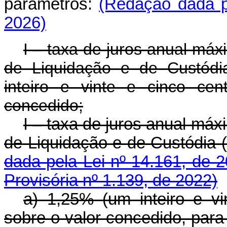
parâmetros:
(Redação dada p
2026)
I – taxa de juros anual máx
de Liquidação e de Custódi
inteiro e vinte e cinco ce
concedido;
I – taxa de juros anual máx
de Liquidação e de Custódi
dada pela Lei nº 14.161, de 
Provisória nº 1.139, de 2022)
a) 1,25% (um inteiro e vi
sobre o valor concedido, par