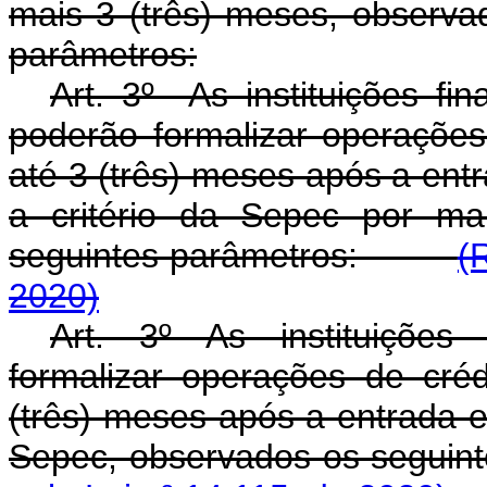
mais 3 (três) meses, observad
parâmetros:
Art. 3º As instituições fi
poderão formalizar operaçõe
até 3 (três) meses após a entr
a critério da Sepec por ma
seguintes parâmetros:
(
2020)
Art. 3º As instituições 
formalizar operações de cr
(três) meses após a entrada e
Sepec, observados os seg