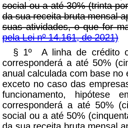
social ou a até 30% (trinta p
da sua receita bruta mensal a
suas atividades, o que fo
pela Lei nº 14.161, de 2021)
§ 1º A linha de crédito
corresponderá a até 50% (cin
anual calculada com base no e
exceto no caso das empresa
funcionamento, hipótese 
corresponderá a até 50% (ci
social ou a até 50% (cinquen
da sua receita bruta mensal a