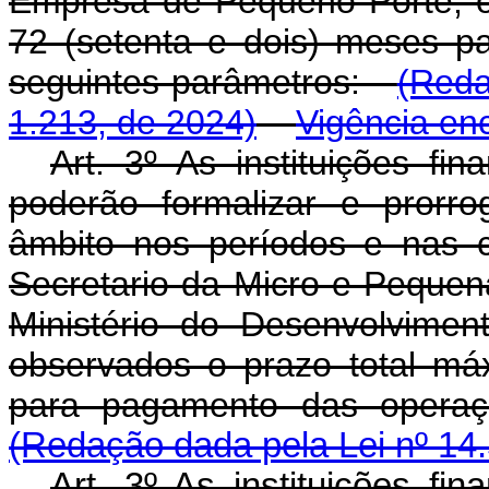
Empresa de Pequeno Porte, o
72 (setenta e dois) meses 
seguintes parâmetros:
(Reda
1.213, de 2024)
Vigência en
Art. 3º As instituições fi
poderão formalizar e prorr
âmbito nos períodos e nas 
Secretario da Micro e Pequ
Ministério do Desenvolviment
observados o prazo total má
para pagamento das operaç
(Redação dada pela Lei nº 14
Art. 3º As instituições fi