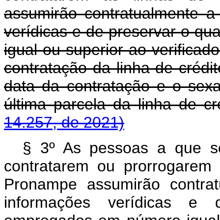
assumirão contratualmente a
verídicas e de preservar o q
igual ou superior ao verificad
contratação da linha de crédi
data da contratação e o sex
última parcela da linha de 
14.257, de 2021)
§ 3º As pessoas a que s
contratarem ou prorrogarem 
Pronampe assumirão contrat
informações verídicas e 