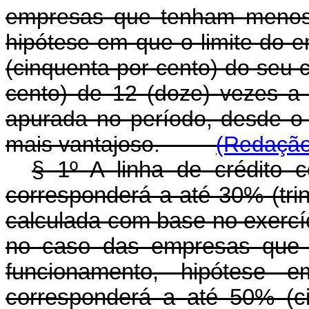
empresas que tenham menos 
hipótese em que o limite do 
(cinquenta por cento) do seu ca
cento) de 12 (doze) vezes a
apurada no período, desde o i
mais vantajoso.
(Redação
§ 1º A linha de crédito
corresponderá a até 30% (trin
calculada com base no exercíc
no caso das empresas que
funcionamento, hipótese 
corresponderá a até 50% (ci