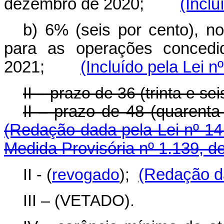
dezembro de 2020;
(Inclu
b) 6% (seis por cento), n
para as operações concedid
2021;
(Incluído pela Lei n
II – prazo de 36 (trinta e 
II – prazo de 48 (quarent
(Redação dada pela Lei nº 14
Medida Provisória nº 1.139, d
II - (
revogado
);
(Redação da
III – (VETADO).