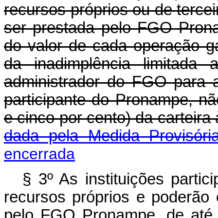
recursos próprios ou de terce
ser prestada pelo FGO Pron
do valor de cada operação g
da inadimplência limitada
administrador do FGO para a 
participante do Pronampe, nã
e cinco por cento) da carteir
dada pela Medida Provisóri
encerrada
§ 3º As instituições part
recursos próprios e poderão 
pelo FGO Pronampe, de até 