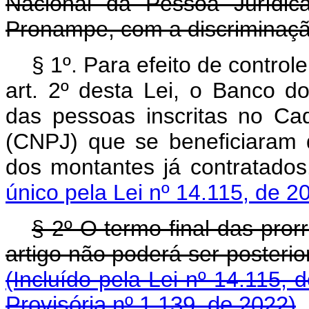
Nacional da Pessoa Jurídic
Pronampe, com a discriminaçã
§ 1º. Para efeito de controle
art. 2º desta Lei, o Banco do 
das pessoas inscritas no Ca
(CNPJ) que se beneficiaram
dos montantes já contr
único pela Lei nº 14.115, de 2
§ 2º O termo final das pro
artigo não poderá ser posterio
(Incluído pela Lei nº 14.115,
Provisória nº 1.139, de 2022)