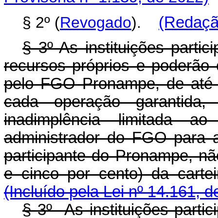
§ 2º (
Revogado
).
(Redação
§ 3º As instituições part
recursos próprios e poderão 
pelo FGO Pronampe, de até 
cada operação garantida
inadimplência limitada a
administrador do FGO para a 
participante do Pronampe, nã
e cinco por cento) da car
(Incluído pela Lei nº 14.161, 
§ 3º As instituições part