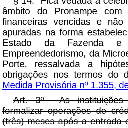
§ 14. Fica vedada a celeb
âmbito do Pronampe com m
financeiras vencidas e não
apuradas na forma estabelec
Estado da Fazenda e 
Empreendedorismo, da Micro
Porte, ressalvada a hipóte
obrigações nos termos do
Medida Provisória nº 1.355, d
Art. 3º As instituições 
formalizar operações de cr
(três) meses após a entrada e