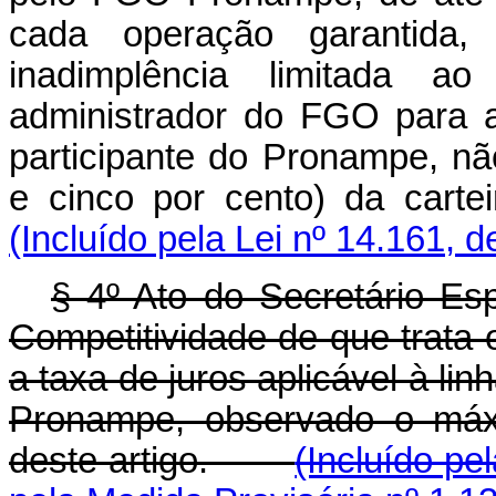
cada operação garantida
inadimplência limitada a
administrador do FGO para a 
participante do Pronampe, nã
e cinco por cento) da car
(Incluído pela Lei nº 14.161, 
§ 4º Ato do Secretário Es
Competitividade de que trata
a taxa de juros aplicável à li
Pronampe, observado o máx
deste artigo.
(Incluído pe