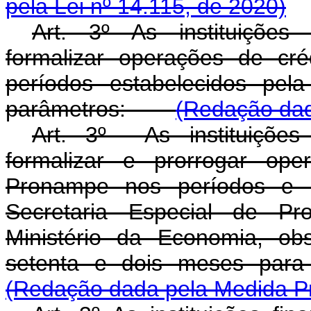
pela Lei nº 14.115, de 2020)
Art. 3º As instituições 
formalizar operações de cr
períodos estabelecidos pel
parâmetros:
(Redação dad
Art. 3º As instituições 
formalizar e prorrogar op
Pronampe nos períodos e n
Secretaria Especial de Pro
Ministério da Economia, ob
setenta e dois meses p
(Redação dada pela Medida Pro