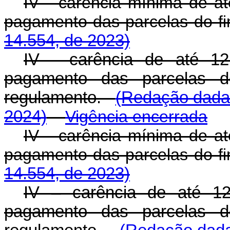
IV - carência mínima de at
pagamento das parcelas do 
14.554, de 2023)
IV - carência de até 12
pagamento das parcelas d
regulamento.
(Redação dada 
2024)
Vigência encerrada
IV - carência mínima de at
pagamento das parcelas do 
14.554, de 2023)
IV – carência de até 12
pagamento das parcelas d