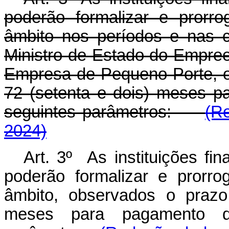
poderão formalizar e prorr
âmbito nos períodos e nas 
Ministro de Estado do Empre
Empresa de Pequeno Porte, o
72 (setenta e dois) meses 
seguintes parâmetros:
(R
2024)
Art. 3º As instituições fi
poderão formalizar e prorr
âmbito, observados o prazo
meses para pagamento d