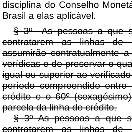
disciplina do Conselho Monet
Brasil a elas aplicável.
§ 3º As pessoas a que s
contratarem as linhas de
assumirão contratualmente a
verídicas e de preservar o q
igual ou superior ao verificad
período compreendido entre 
crédito e o 60º (sexagésimo
parcela da linha de crédito.
§ 3º As pessoas a que 
contratarem as linhas de