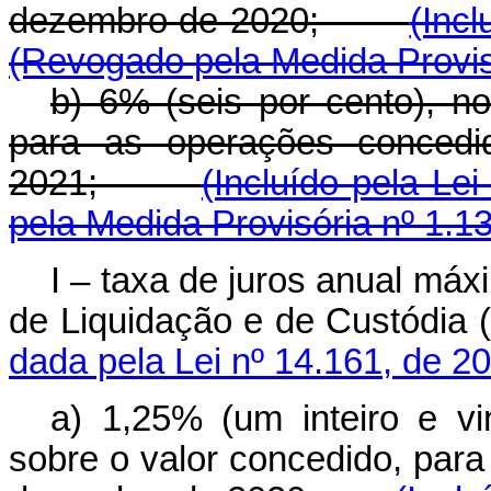
dezembro de 2020;
(Incl
(Revogado pela Medida Provis
b) 6% (seis por cento), n
para as operações concedid
2021;
(Incluído pela Lei
pela Medida Provisória nº 1.1
I – taxa de juros anual máx
de Liquidação e de Custódi
dada pela Lei nº 14.161, de 2
a) 1,25% (um inteiro e vi
sobre o valor concedido, par