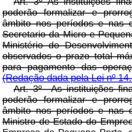
Art. 3º As instituições fi
poderão formalizar e prorr
âmbito nos períodos e nas 
Secretario da Micro e Pequ
Ministério do Desenvolviment
observados o prazo total má
para pagamento das operaç
(Redação dada pela Lei nº 14
Art. 3º As instituições fi
poderão formalizar e prorr
âmbito nos períodos e nas 
Ministro de Estado do Empre