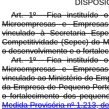
DISPOSI
Art. 1º Fica instituído
Microempresas e Empresas
vinculado à Secretaria Esp
Competitividade (Sepec) do Mi
o desenvolvimento e o fortale
Art. 1º Fica instituído
Microempresas e Empresas
vinculado ao Ministério do E
da Empresa de Pequeno Porte,
o fortalecimento dos pequ
Medida Provisória nº 1.213, d