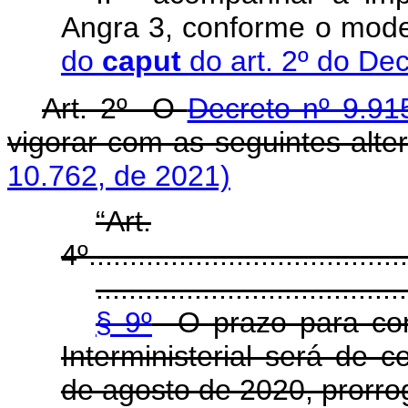
Angra 3, conforme o mode
do
caput
do art. 2º do De
Art. 2º O
Decreto nº 9.91
vigorar com as seguintes alte
10.762, de 2021)
“Art.
4º.......................................
......................................
§ 9º
O prazo para con
Interministerial será de 
de agosto de 2020, prorrog