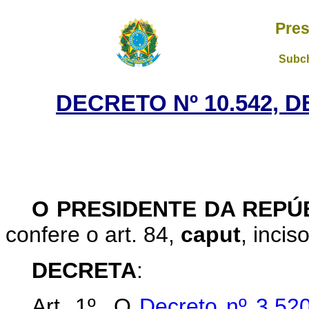
Pres
Subch
DECRETO Nº 10.542, 
O PRESIDENTE DA REPÚ
confere o art. 84,
caput
, incis
DECRETA
:
Art. 1º O
Decreto nº 3.52