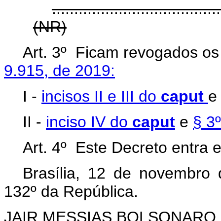
......................................
(NR)
Art. 3º Ficam revogados os 
9.915, de 2019:
I -
incisos II e III do
caput
II -
inciso IV do
caput
e
§ 3º
Art. 4º Este Decreto entra 
Brasília, 12 de novembro
132º da República.
JAIR MESSIAS BOLSONARO