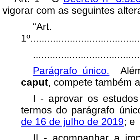
vigorar com as seguintes alter
“Art.
1º.......................................
......................................
Parágrafo único.
Além 
caput
, compete também 
I - aprovar os estudo
termos do parágrafo úni
de 16 de julho de 2019
; e
II - acompanhar a im