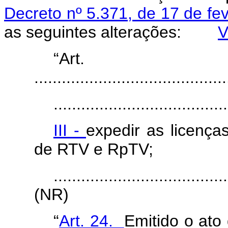
Decreto nº 5.371, de 17 de fe
as seguintes alterações:
V
“Ar
..........................................
......................................
III -
expedir as licenç
de RTV e RpTV;
......................................
(NR)
“
Art. 24.
Emitido o ato