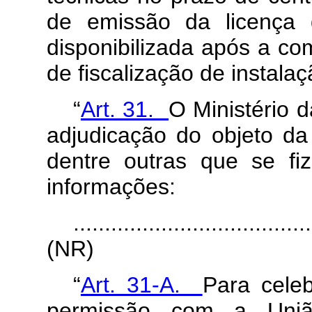
de emissão da licença 
disponibilizada após a c
de fiscalização de instalaç
“
Art. 31.
O Ministério 
adjudicação do objeto da 
dentre outras que se fi
informações:
......................................
(NR)
“
Art. 31-A.
Para cele
permissão com a Uniã