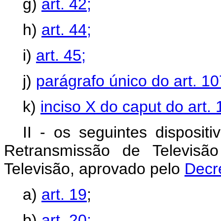
g)
art. 42;
h)
art. 44;
i)
art. 45;
j)
parágrafo único do art. 10
k)
inciso X do caput do art. 
II - os seguintes disposi
Retransmissão de Televisã
Televisão, aprovado pelo
Decr
a)
art. 19
;
b)
art. 20;