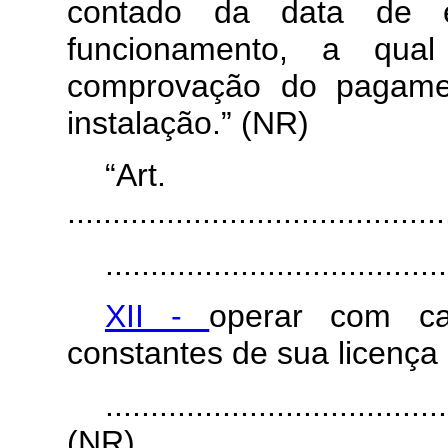
contado da data de 
funcionamento, a qual
comprovação do pagamen
instalação.” (NR)
“Ar
..........................................
......................................
XII -
operar com car
constantes de sua licença
......................................
(NR)