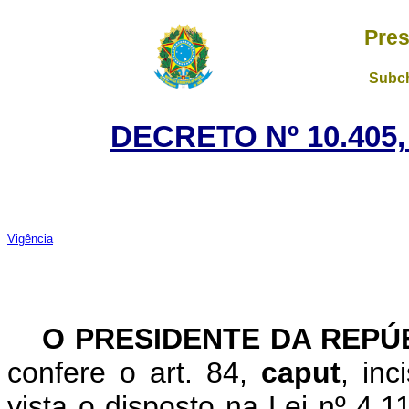
Pres
Subch
DECRETO Nº 10.405,
Vigência
O PRESIDENTE DA REPÚ
confere o art. 84,
caput
, in
vista o disposto na Lei nº 4.