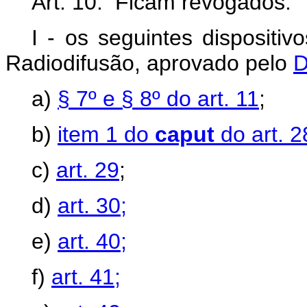
Art. 10. Ficam revogados:
I - os seguintes dispositi
Radiodifusão, aprovado pelo
D
a)
§ 7º e § 8º do art. 11
;
b)
item 1 do
caput
do art. 2
c)
art. 29
;
d)
art. 30;
e)
art. 40;
f)
art. 41;