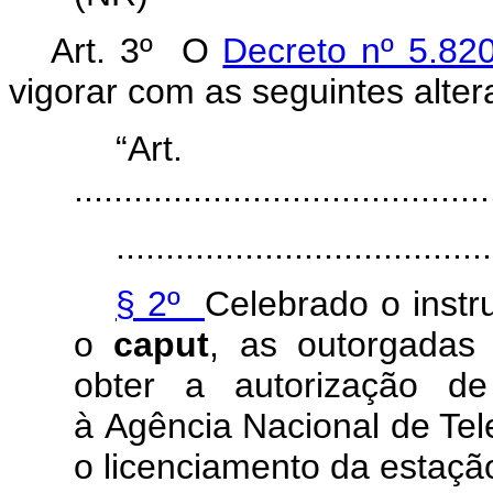
Art. 3º O
Decreto nº 5.82
vigorar com as seguintes a
“Ar
..........................................
......................................
§ 2º
Celebrado o instr
o
caput
, as outorgadas
obter a autorização de
à Agência Nacional de Tel
o licenciamento da estaçã