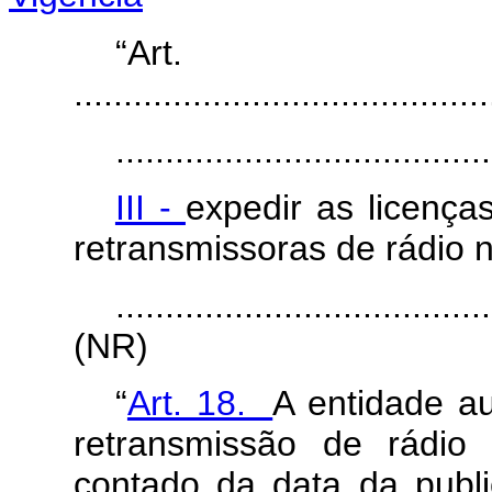
“Ar
..........................................
......................................
III -
expedir as licenç
retransmissoras de rádio 
......................................
(NR)
“
Art. 18.
A entidade au
retransmissão de rádio
contado da data da publi