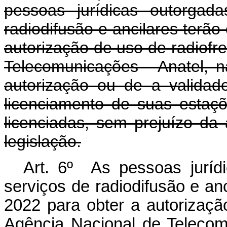
pessoas jurídicas outorgad
radiodifusão e ancilares terã
autorização de uso de radiofr
Telecomunicações - Anatel, n
autorização ou de a validade
licenciamento de suas estaç
licenciadas, sem prejuízo da
legislação.
Art. 6º As pessoas juríd
serviços de radiodifusão e an
2022 para obter a autorizaçã
Agência Nacional de Telecom