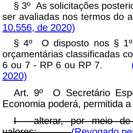
§ 3º As solicitações poster
ser avaliadas nos termos d
10.556, de 2020)
§ 4º O disposto nos § 1º
orçamentárias classificadas co
6 ou 7 - RP 6 ou RP 7.
2020)
Art. 9º O Secretário Esp
Economia poderá, permitida a
I - alterar, por meio d
valores:
(Revogado pel