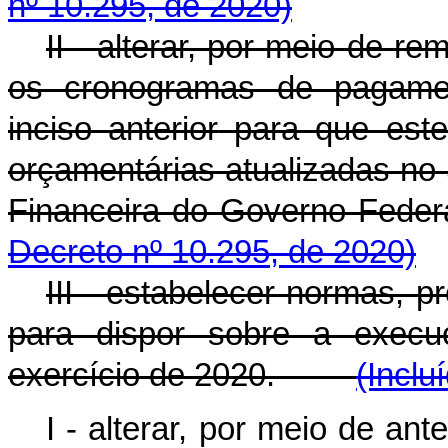
nº 10.295, de 2020)
II - alterar, por meio de 
os cronogramas de pagam
inciso anterior
para que este
orçamentárias atualizadas no
Financeira do Governo Fed
Decreto nº 10.295, de 2020)
III - estabelecer normas, p
para dispor sobre a execuç
exercício de 2020.
(Inclu
I - alterar, por meio de an