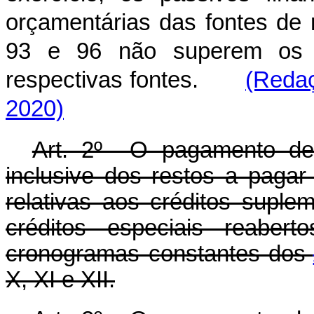
orçamentárias das fontes de r
93 e 96 não superem os at
respectivas fontes.
(Redaç
2020)
Art. 2º O pagamento de 
inclusive dos restos a pagar
relativas aos créditos suple
créditos especiais reabert
cronogramas constantes dos
X, XI e XII.