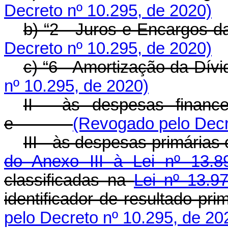
Decreto nº 10.295, de 2020)
b) “2 - Juros e Encarg
Decreto nº 10.295, de 2020)
c) “6 - Amortização d
nº 10.295, de 2020)
II - às despesas financ
e
(Revogado pelo Decr
III - às despesas primárias
do Anexo III à Lei nº 13.
classificadas na
Lei nº 13.9
identificador de resulta
pelo Decreto nº 10.295, de 20