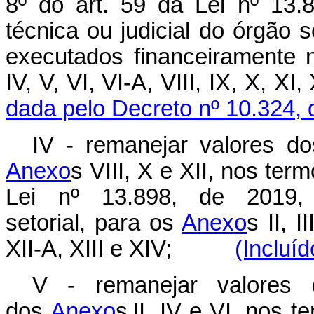
8º do art. 59 da Lei nº 13.8
técnica ou judicial do órgão 
executados financeiramente 
IV, V, VI, VI-A, VIII, IX, X, 
dada pelo Decreto nº 10.324, 
IV - remanejar valores 
Anexo
s VIII, X e XII, nos ter
Lei nº 13.898, de 2019, m
setorial, para os
Anexo
s II, I
XII-A, XIII e XIV;
(Incluí
V - remanejar valores
dos
Anexo
s II, IV e VI, nos 