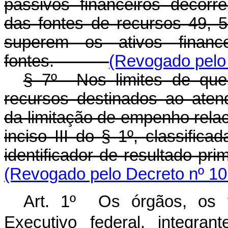
passivos financeiros decorr
das fontes de recursos 49, 5
superem os ativos finance
fontes.
(Revogado pelo 
§ 7º Nos limites de que
recursos destinados ao ate
da limitação de empenho rela
inciso III do § 1º, classific
identificador de resultado
(Revogado pelo Decreto nº 10
Art. 1º Os órgãos, os 
Executivo federal, integra