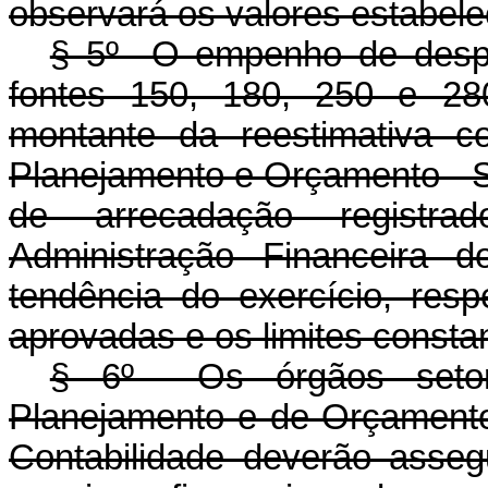
observará os valores estabel
§ 5º O empenho de despes
fontes 150, 180, 250 e 28
montante da reestimativa c
Planejamento e Orçamento - 
de arrecadação registr
Administração Financeira 
tendência do exercício, res
aprovadas e os limites consta
§ 6º Os órgãos setori
Planejamento e de Orçamento
Contabilidade deverão assegu