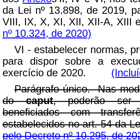
da Lei nº 13.898, de 2019, 
VIII, IX, X, XI, XII, XII-A,
nº 10.324, de 2020)
VI - estabelecer normas, p
para dispor sobre a execuç
exercício de 2020.
(Inclu
Parágrafo único. Nas modif
do
caput
, poderão ser i
beneficiados com transfe
estabelecidos no art. 54 da Le
pelo Decreto nº 10.295, de 20