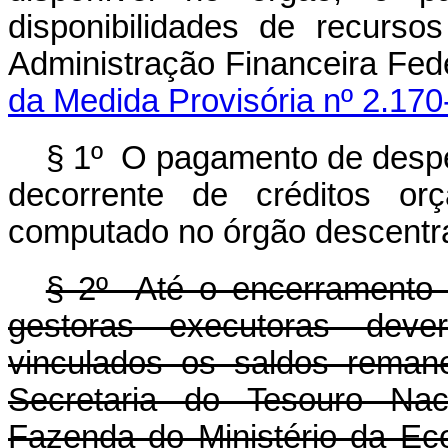
disponibilidades de recurs
Administração Financeira Fed
da Medida Provisória nº 2.170
§ 1º O pagamento de despes
decorrente de créditos orç
computado no órgão descentra
§ 2º Até o encerramento 
gestoras executoras dev
vinculados os saldos reman
Secretaria do Tesouro Nac
Fazenda do Ministério da Ec