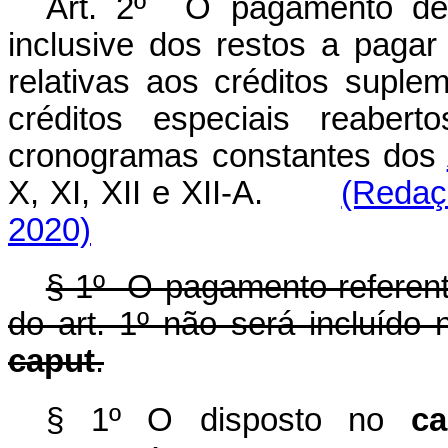
Art. 2º O pagamento de 
inclusive dos restos a pagar
relativas aos créditos suple
créditos especiais reabert
cronogramas constantes dos
X, XI, XII e XII-A.
(Redaç
2020)
§ 1º O pagamento referent
do art. 1º não será incluído
caput
.
§ 1º O disposto no
ca