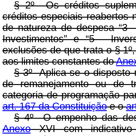
§ 2º Os créditos suplem
créditos especiais reabertos 
de natureza de despesa “3 -
Investimentos” e “5 - Inver
exclusões de que trata o § 1º
aos limites constantes do
Ane
§ 3º Aplica-se o disposto 
de remanejamento ou de tr
categoria de programação pa
art. 167 da Constituição
e o
ar
§ 4º O empenho das desp
Anexo
XVI com indicativo 