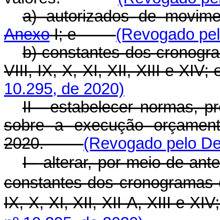
a) autorizados de movim
Anexo
I; e
(Revogado pel
b) constantes dos cronog
VIII, IX, X, XI, XII, XIII 
10.295, de 2020)
II - estabelecer normas, p
sobre a execução orçamentá
2020.
(Revogado pelo Dec
I -
alterar, por meio de ant
constantes dos cronogramas
IX, X, XI, XII, XII-A, XIII e