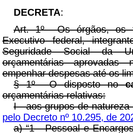
DECRETA
:
Art. 1º Os órgãos, os 
Executivo federal, integra
Seguridade Social da U
orçamentárias aprovadas 
empenhar despesas até os lim
§ 1º O disposto no
c
orçamentárias relativas:
I - aos grupos de n
pelo Decreto nº 10.295, de 20
a) “1 - Pessoal e En