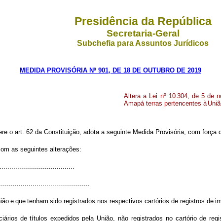
Presidência da República
Secretaria-Geral
Subchefia para Assuntos Jurídicos
MEDIDA PROVISÓRIA Nº 901, DE 18 DE OUTUBRO DE 2019
Altera
a
Lei
nº
10.304,
de
5
de
n
Amapá terras pertencentes à
Uniã
ere o art. 62 da Constituição, adota a seguinte Medida Provisória, com força d
com as seguintes alterações:
.....................................
..............................................
ião
e
que
tenham
sido registrados nos respectivos cartórios de registros de
i
ciários
de
títulos
expedidos pela União, não registrados no cartório de re