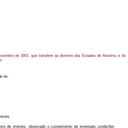
ovembro
de
2001, que
transfere
ao
domínio
dos
Estados
de
Roraima e do
o.
e lei:
móveis.
gistro de imóveis, observado o cumprimento de eventuais condições