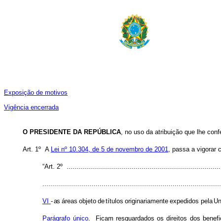
Exposição de motivos
Vigência encerrada
O PRESIDENTE DA REPÚBLICA
, no uso da atribuição que lhe conf
Art. 1º A
Lei nº 10.304, de 5 de novembro de 2001
, passa a vigorar 
“Art. 2º ...............................................................................
..........................................................................................
VI
-
as
áreas
objeto
de
títulos
originariamente
expedidos
pela
Un
Parágrafo
único
.
Ficam
resguardados
os
direitos
dos
benefi