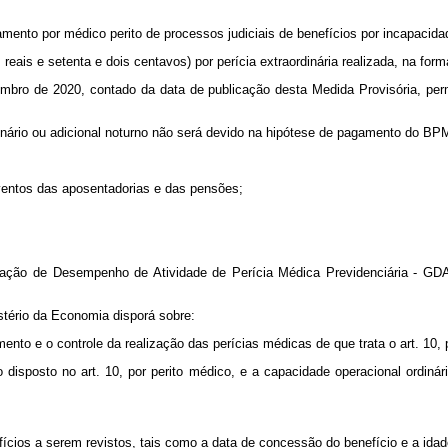
nto por médico perito de processos judiciais de benefícios por incapacida
ais e setenta e dois centavos) por perícia extraordinária realizada, na forma
bro de 2020, contado da data de publicação desta Medida Provisória, permit
dinário ou adicional noturno não será devido na hipótese de pagamento do BP
ventos das aposentadorias e das pensões;
cação de Desempenho de Atividade de Perícia Médica Previdenciária - G
istério da Economia disporá sobre:
amento e o controle da realização das perícias médicas de que trata o art. 1
o disposto no art. 10, por perito médico, e a capacidade operacional ordiná
fícios a serem revistos, tais como a data de concessão do benefício e a idade