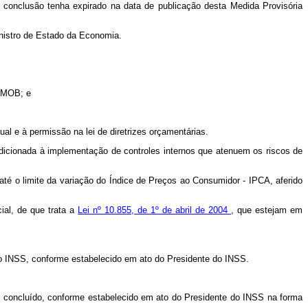
ra conclusão tenha expirado na data de publicação desta Medida Provisória
nistro de Estado da Economia.
 BMOB; e
l e à permissão na lei de diretrizes orçamentárias.
cionada à implementação de controles internos que atenuem os riscos de
té o limite da variação do Índice de Preços ao Consumidor - IPCA, aferido
ial, de que trata a
Lei nº 10.855, de 1º de abril de 2004
, que estejam em
 do INSS, conforme estabelecido em ato do Presidente do INSS.
l concluído, conforme estabelecido em ato do Presidente do INSS na forma