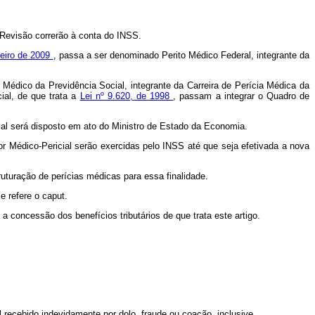
Revisão correrão à conta do INSS.
reiro de 2009
, passa a ser denominado Perito Médico Federal, integrante da
o Médico da Previdência Social, integrante da Carreira de Perícia Médica da
cial, de que trata a
Lei nº 9.620, de 1998
, passam a integrar o Quadro de
cial será disposto em ato do Ministro de Estado da Economia.
or Médico-Pericial serão exercidas pelo INSS até que seja efetivada a nova
uturação de perícias médicas para essa finalidade.
e refere o caput.
 concessão dos benefícios tributários de que trata este artigo.
l recebido indevidamente por dolo, fraude ou coação, inclusive