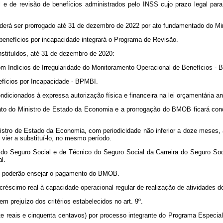
al e de revisão de benefícios administrados pelo INSS cujo prazo legal pa
derá ser prorrogado até 31 de dezembro de 2022 por ato fundamentado do Mi
benefícios por incapacidade integrará o Programa de Revisão.
instituídos, até 31 de dezembro de 2020:
om Indícios de Irregularidade do Monitoramento Operacional de Benefícios -
efícios por Incapacidade - BPMBI.
onados à expressa autorização física e financeira na lei orçamentária anua
 do Ministro de Estado da Economia e a prorrogação do BMOB ficará condi
stro de Estado da Economia, com periodicidade não inferior a doze meses, a
e vier a substituí-lo, no mesmo período.
do Seguro Social e de Técnico do Seguro Social da Carreira do Seguro Soc
l.
SS poderão ensejar o pagamento do BMOB.
acréscimo real à capacidade operacional regular de realização de atividades
m prejuízo dos critérios estabelecidos no art. 9º.
e reais e cinquenta centavos) por processo integrante do Programa Especia