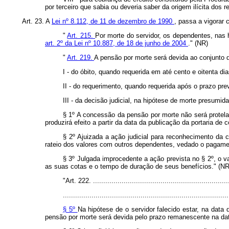
por terceiro que sabia ou deveria saber da origem ilícita dos r
Art. 23. A
Lei nº 8.112, de 11 de dezembro de 1990
, passa a vigorar 
"
Art. 215.
Por morte do servidor, os dependentes, nas 
art. 2º da Lei nº 10.887, de 18 de junho de 2004
." (NR)
"
Art. 219.
A pensão por morte será devida ao conjunto 
I - do óbito, quando requerida em até cento e oitenta d
II - do requerimento, quando requerida após o prazo prev
III - da decisão judicial, na hipótese de morte presumida
§ 1º A concessão da pensão por morte não será protelad
produzirá efeito a partir da data da publicação da portaria d
§ 2º Ajuizada a ação judicial para reconhecimento da 
rateio dos valores com outros dependentes, vedado o pagament
§ 3º Julgada improcedente a ação prevista no § 2º, o v
as suas cotas e o tempo de duração de seus benefícios." (NR
"Art. 222. ...................................................................
.................................................................................
§ 5º
Na hipótese de o servidor falecido estar, na data
pensão por morte será devida pelo prazo remanescente na data