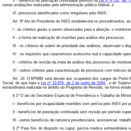
V - benefício de prestação continuada previsto na
Lei nº 8.742, de 
outras avaliações realizadas pela administração pública federal; e
VI -processos identificados como irregulares pelo INSS.
Art. 9º Ato do Presidente do INSS estabelecerá os procedimentos, as m
I - os critérios gerais a serem observados para a aferição, o monit
II - a forma de realização de mutirões para análise dos processos;
III - os critérios de ordem de prioridade das análises, observado o disp
IV - os requisitos que caracterizem acréscimo real à capacidade oper
V - critérios de revisão da meta de análise dos processos de monitor
VI - outros critérios para caracterização de processos com indícios de
Art. 10. O BPMBI será devido aos ocupantes dos cargos de Perito Mé
Social, de que trata a
Lei nº 10.876, de 2 de junho de 2004
, e de Supervi
extraordinária realizada no âmbito do Programa de Revisão, na forma estab
§ 1º O ato do Secretário Especial de Previdência e Trabalho do Minist
I - benefícios por incapacidade mantidos sem perícia pelo INSS por p
II - benefícios de prestação continuada sem revisão por período super
III - outros benefícios de natureza previdenciária, assistencial, traba
§ 2º Para fins do disposto no caput, perícia médica extraordinária 