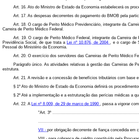
Art. 16. Ato do Ministro de Estado da Economia estabelecerá os proce
Art. 17. As despesas decorrentes do pagamento do BMOB pela partic
Art. 18. O cargo de Perito Médico Previdenciário, integrante da Carrei
Carreira de Perito Médico Federal.
Art. 19. O cargo de Perito Médico Federal, integrante da Carreira de
Previdência Social, de que trata a
Lei nº 10.876, de 2004
, e o cargo de 
Pessoal do Ministério da Economia.
Art. 20. O exercício dos servidores das Carreiras de Perito Médico F
Parágrafo único. As atividades relativas à gestão das Carreiras de 
estrutura.
Art. 21. A revisão e a concessão de benefícios tributários com base
§ 1º Ato do Ministro de Estado da Economia definirá os procedimentos
§ 2º Até a implementação e a estruturação das perícias médicas a que
Art. 22. A
Lei nº 8.009, de 29 de março de 1990
, passa a vigorar com
"Art. 3º ......................................................................
.................................................................................
VII -
por obrigação decorrente de fiança concedida em c
VIII - para cobrança de crédito constituído pela Procur