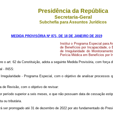
Presidência da República
Secretaria-Geral
Subchefia para Assuntos Jurídicos
MEDIDA PROVISÓRIA Nº 871, DE 18 DE JANEIRO DE 2019
Institui o Programa Especial para A
de Benefícios por Incapacidade, o 
de Irregularidade do Monitoramen
Perícia Médica em Benefícios por In
re o art. 62 da Constituição, adota a seguinte Medida Provisória, com força de
al - INSS:
Irregularidade - Programa Especial, com o objetivo de analisar processos qu
a de Revisão, com o objetivo de revisar:
r período superior a seis meses, e que não possuam data de cessação estipul
a ou tributária.
rá ser prorrogado até 31 de dezembro de 2022 por ato fundamentado do Pres