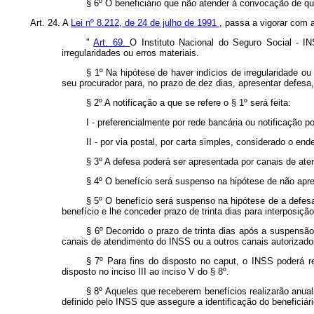
§ 6º O beneficiário que não atender à convocação de que
Art. 24. A
Lei nº 8.212, de 24 de julho de 1991
, passa a vigorar com 
"
Art. 69.
O Instituto Nacional do Seguro Social - 
irregularidades ou erros materiais.
§ 1º Na hipótese de haver indícios de irregularidade ou
seu procurador para, no prazo de dez dias, apresentar defesa
§ 2º A notificação a que se refere o § 1º será feita:
I - preferencialmente por rede bancária ou notificação 
II - por via postal, por carta simples, considerado o e
§ 3º A defesa poderá ser apresentada por canais de ate
§ 4º O benefício será suspenso na hipótese de não apr
§ 5º O benefício será suspenso na hipótese de a defesa
benefício e lhe conceder prazo de trinta dias para interposiçã
§ 6º Decorrido o prazo de trinta dias após a suspensão
canais de atendimento do INSS ou a outros canais autorizado
§ 7º Para fins do disposto no caput, o INSS poderá r
disposto no inciso III ao inciso V do § 8º.
§ 8º Aqueles que receberem benefícios realizarão anua
definido pelo INSS que assegure a identificação do beneficiár