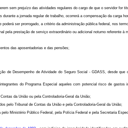
m sem prejuízo das atividades regulares do cargo de que o servidor for titu
 durante a jornada regular de trabalho, ocorrerá a compensação da carga hor
oderá ser prorrogado, a critério da administração pública federal, nos termos 
l pela prestação de serviço extraordinário ou adicional noturno referente à 
ventos das aposentadorias e das pensões;
ação de Desempenho de Atividade do Seguro Social - GDASS, desde que
e integrantes do Programa Especial aqueles com potencial risco de gastos
e Contas da União ou pela Controladoria-Geral da União;
ados pelo Tribunal de Contas da União e pela Controladoria-Geral da União;
a pelo Ministério Público Federal, pela Polícia Federal e pela Secretaria Esp