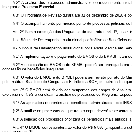
§ 2º A análise dos processos administrativos de requerimento inici
integrará o Programa Especial.
§ 3º O Programa de Revisão durará até 31 de dezembro de 2020 e po
§ 4º O acompanhamento por médico perito de processos judiciais de 
Art. 2º Para a execução dos Programas de que trata o art. 1º, ficam 
I - o Bônus de Desempenho Institucional por Análise de Benefícios c
II - o Bônus de Desempenho Institucional por Perícia Médica em Ben
§ 1º A implementação e o pagamento do BMOB e do BPMBI ficam condici
§ 2º A concessão do BMOB e do BPMBI poderá ser prorrogada em ato
concessão de benefícios irregulares.
§ 3º O valor do BMOB e do BPMBI poderá ser revisto por ato do Mini
pelo Instituto Brasileiro de Geografia e EstatísticaIBGE, ou outro índice qu
Art. 3º O BMOB será devido aos ocupantes dos cargos de Analista 
exercício no INSS e concluam a análise de processos do Programa Especia
§ 1º As apurações referentes aos benefícios administrados pelo IN
§ 2º A análise de processos de que trata o caput deverá representar 
§ 3º A seleção dos processos priorizará os benefícios mais antigos, se
Art. 4º O BMOB corresponderá ao valor de R$ 57,50 (cinquenta e set
prevista no art. 3º.