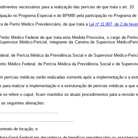
dimentos necessários para a realização das perícias de que trata o art. 10.
ipação no Programa Especial e do BPMBI pela participação no Programa de 
ra de Perito Médico Previdenciário, de que trata a
Lei nº 11.907, de 2 de feve
 Perito Médico Federal de que trata esta Medida Provisória, o cargo de Perit
Supervisor Médico-Pericial, integrante da Carreira de Supervisor MédicoPeri
ederal, de Perícia Médica da Previdência Social e de Supervisor Médico-Peri
Perito Médico Federal, de Perícia Médica da Previdência Social e de Supervis
 em perícias médicas serão realizadas somente após a implementação e a estr
 para realizar a implementação e a estruturação de perícias médicas a que s
 se refere o caput, ficam mantidos os atuais procedimentos para a revisão e a
 as seguintes alterações:
...............................................
............................................................
ontrato de locação; e
adoria-Geral Federal em decorrência de benefício previdenciário ou assistencia