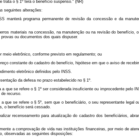
 trata o § 1º terá o benefício suspenso." (NR)
as seguintes alterações:
INSS manterá programa permanente de revisão da concessão e da manutenç
 erros materiais na concessão, na manutenção ou na revisão do benefício, o 
, provas ou documentos dos quais dispuser.
por meio eletrônico, conforme previsto em regulamento; ou
ndereço constante do cadastro do benefício, hipótese em que o aviso de recebi
ndimento eletrônico definidos pelo INSS.
esentação da defesa no prazo estabelecido no § 1º.
 a que se refere o § 1º ser considerada insuficiente ou improcedente pelo IN
o de recurso.
 a que se refere o § 5º, sem que o beneficiário, o seu representante legal o
s, o benefício será cessado.
ealizar recenseamento para atualização do cadastro dos beneficiários, abr
lmente a comprovação de vida nas instituições financeiras, por meio de aten
io, observadas as seguintes disposições: