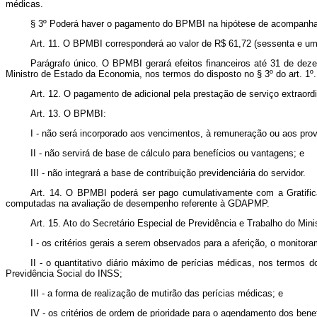
médicas.
§ 3º Poderá haver o pagamento do BPMBI na hipótese de acompanhame
Art. 11. O BPMBI corresponderá ao valor de R$ 61,72 (sessenta e um re
Parágrafo único. O BPMBI gerará efeitos financeiros até 31 de dezem
Ministro de Estado da Economia, nos termos do disposto no § 3º do art. 1º.
Art. 12. O pagamento de adicional pela prestação de serviço extraor
Art. 13. O BPMBI:
I - não será incorporado aos vencimentos, à remuneração ou aos pro
II - não servirá de base de cálculo para benefícios ou vantagens; e
III - não integrará a base de contribuição previdenciária do servidor.
Art. 14. O BPMBI poderá ser pago cumulativamente com a Gratifi
computadas na avaliação de desempenho referente à GDAPMP.
Art. 15. Ato do Secretário Especial de Previdência e Trabalho do Min
I - os critérios gerais a serem observados para a aferição, o monitor
II - o quantitativo diário máximo de perícias médicas, nos termos d
Previdência Social do INSS;
III - a forma de realização de mutirão das perícias médicas; e
IV - os critérios de ordem de prioridade para o agendamento dos bene