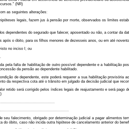
ecursos." (NR)
com as seguintes alterações:
hipóteses legais, fazem jus à pensão por morte, observados os limites esta
dos dependentes do segurado que falecer, aposentado ou não, a contar da dat
ias após o óbito, para os filhos menores de dezesseis anos, ou em até noven
isto no inciso I; ou
.
a pela falta de habilitação de outro possível dependente e a habilitação p
e concessão da pensão ao dependente habilitado.
condição de dependente, este poderá requerer a sua habilitação provisória a
o da respectiva cota até o trânsito em julgado da decisão judicial que reco
alor retido será corrigido pelos índices legais de reajustamento e será pag
)
...............................................
............................................................
 de seu falecimento, obrigado por determinação judicial a pagar alimentos t
 do óbito, caso não incida outra hipótese de cancelamento anterior do benef