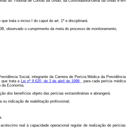
torias do Tribunal de Contas da União, da Controladoria-Geral da União e em
e trata o inciso I do caput do art. 1º e disciplinará:
 BMOB, observado o cumprimento da meta do processo de monitoramento;
evidência Social, integrante da Carreira de Perícia Médica da Previdência
e que trata a
Lei nº 9.620, de 2 de abril de 1998
, para cada perícia médica
io da Economia.
ção dos benefícios objeto das perícias extraordinárias e abrangerá:
ou indicação de reabilitação profissional;
a.
 acréscimo real à capacidade operacional regular de realização de perícias