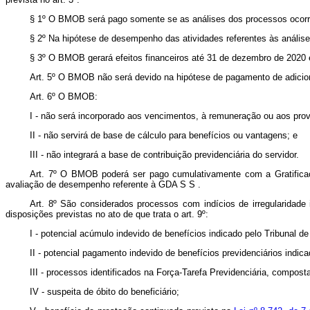
§ 1º O BMOB será pago somente se as análises dos processos ocorrere
§ 2º Na hipótese de desempenho das atividades referentes às análises
§ 3º O BMOB gerará efeitos financeiros até 31 de dezembro de 2020 e p
Art. 5º O BMOB não será devido na hipótese de pagamento de adiciona
Art. 6º O BMOB:
I - não será incorporado aos vencimentos, à remuneração ou aos pro
II - não servirá de base de cálculo para benefícios ou vantagens; e
III - não integrará a base de contribuição previdenciária do servidor.
Art. 7º O BMOB poderá ser pago cumulativamente com a Gratific
avaliação de desempenho referente à GDA S S .
Art. 8º São considerados processos com indícios de irregularidad
disposições previstas no ato de que trata o art. 9º:
I - potencial acúmulo indevido de benefícios indicado pelo Tribunal d
II - potencial pagamento indevido de benefícios previdenciários indic
III - processos identificados na Força-Tarefa Previdenciária, compost
IV - suspeita de óbito do beneficiário;