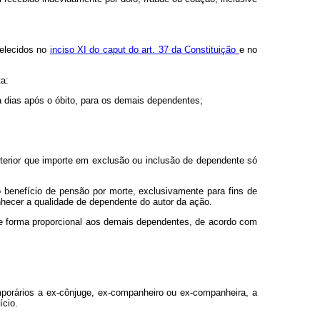
belecidos no
inciso XI do caput do art. 37 da Constituição
e no
a:
ta dias após o óbito, para os demais dependentes;
osterior que importe em exclusão ou inclusão de dependente só
o benefício de pensão por morte, exclusivamente para fins de
nhecer a qualidade de dependente do autor da ação.
o de forma proporcional aos demais dependentes, de acordo com
emporários a ex-cônjuge, ex-companheiro ou ex-companheira, a
ício.