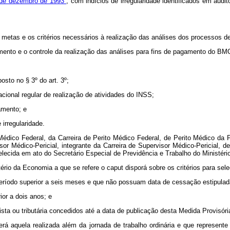
7 de dezembro de 1993
, com indícios de irregularidade identificados em audi
etas e os critérios necessários à realização das análises dos processos de qu
oramento e o controle da realização das análises para fins de pagamento do
osto no § 3º do art. 3º;
acional regular de realização de atividades do INSS;
amento; e
 irregularidade.
dico Federal, da Carreira de Perito Médico Federal, de Perito Médico da Pr
sor Médico-Pericial, integrante da Carreira de Supervisor Médico-Pericial, d
elecida em ato do Secretário Especial de Previdência e Trabalho do Ministér
ério da Economia a que se refere o caput disporá sobre os critérios para sele
eríodo superior a seis meses e que não possuam data de cessação estipulada 
ior a dois anos; e
lhista ou tributária concedidos até a data de publicação desta Medida Provisóri
será aquela realizada além da jornada de trabalho ordinária e que represente