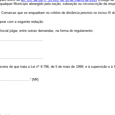
de qualquer Município abrangido pela seção, subseção ou circunscrição da resp
s Comarcas que se enquadram no critério de distância previsto no inciso III 
gorar com a seguinte redação:
cial julgar, entre outras demandas, na forma do regulamento:
..........................................
..........................................
ira de que trata a Lei nº 9.796, de 5 de maio de 1999, e à supervisão e à f
...............................” (NR)