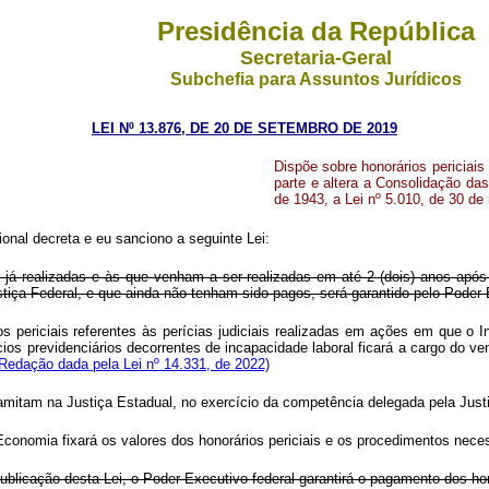
Presidência da República
Secretaria-Geral
Subchefia para Assuntos Jurídicos
LEI Nº 13.876, DE 20 DE SETEMBRO DE 2019
Dispõe sobre honorários periciai
parte e altera a Consolidação das
de 1943, a Lei nº 5.010, de 30 de
nal decreta e eu sanciono a seguinte Lei:
s já realizadas e às que venham a ser realizadas em até 2 (dois) anos após
iça Federal, e que ainda não tenham sido pagos, será garantido pelo Poder Ex
 periciais referentes às perícias judiciais realizadas em ações em que o I
os previdenciários decorrentes de incapacidade laboral ficará a cargo do venc
(Redação dada pela Lei nº 14.331, de 2022)
amitam na Justiça Estadual, no exercício da competência delegada pela Justi
 Economia fixará os valores dos honorários periciais e os procedimentos nece
publicação desta Lei, o Poder Executivo federal garantirá o pagamento dos hono