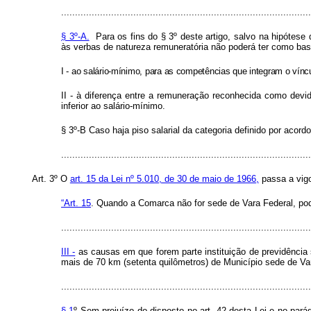
..........................................................................................
§ 3º-A.
Para os fins do § 3º deste artigo, salvo na hipótese
às verbas de natureza remuneratória não poderá ter como base 
I - ao salário-mínimo, para as competências que integram o vínc
II - à diferença entre a remuneração reconhecida como devid
inferior ao salário-mínimo.
§ 3º-B Caso haja piso salarial da categoria definido por acord
........................................................................................
Art. 3º O
art. 15 da Lei nº 5.010, de 30 de maio de 1966,
passa a vig
“Art. 15
. Quando a Comarca não for sede de Vara Federal, pod
..........................................................................................
III -
as causas em que forem parte instituição de previdência 
mais de 70 km (setenta quilômetros) de Município sede de Va
..........................................................................................
§ 1
º Sem prejuízo do disposto no art. 42 desta Lei e no pará