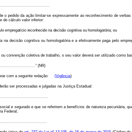
..........................................
 de o pedido da ação limitar-se expressamente ao reconhecimento de verbas d
de cálculo valor inferior:
ulo empregatício reconhecido na decisão cognitiva ou homologatória; ou
a na decisão cognitiva ou homologatória e a efetivamente paga pelo empreg
o ou convenção coletiva de trabalho, o seu valor deverá ser utilizado como bas
................................” (NR)
orar com a seguinte redação:
(Vigência
)
erão ser processadas e julgadas na Justiça Estadual:
.........................................
social e segurado e que se referirem a benefícios de natureza pecuniária, q
ra Federal;
........................................
grafo único do
art. 237 da Lei nº 13.105, de 16 de março de 2015
(Código de 