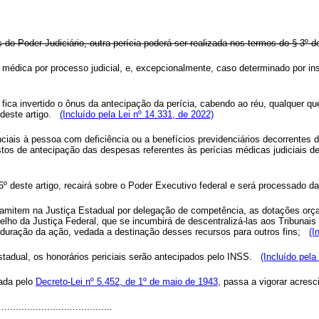
do Poder Judiciário, outra perícia poderá ser realizada nos termos do § 3º de
 médica por processo judicial, e, excepcionalmente, caso determinado por inst
 fica invertido o ônus da antecipação da perícia, cabendo ao réu, qualquer q
deste artigo.
(Incluído pela Lei nº 14.331, de 2022)
nciais à pessoa com deficiência ou a benefícios previdenciários decorrentes 
os de antecipação das despesas referentes às perícias médicas judiciais de
º deste artigo, recairá sobre o Poder Executivo federal e será processado da
tramitem na Justiça Estadual por delegação de competência, as dotações orça
lho da Justiça Federal, que se incumbirá de descentralizá-las aos Tribunais 
uração da ação, vedada a destinação desses recursos para outros fins;
(I
tadual, os honorários periciais serão antecipados pelo INSS.
(Incluído pela
vada pelo
Decreto-Lei nº 5.452, de 1º de maio de 1943
, passa a vigorar acresc
.......................................