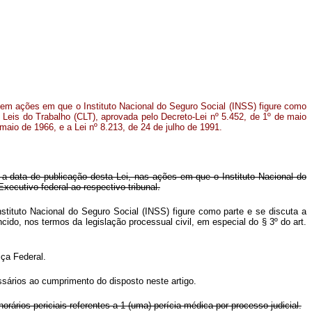
s em ações em que o Instituto Nacional do Seguro Social (INSS) figure como
 Leis do Trabalho (CLT), aprovada pelo Decreto-Lei nº 5.452, de 1º de maio
 maio de 1966, e a Lei nº 8.213, de 24 de julho de 1991.
 a data de publicação desta Lei, nas ações em que o Instituto Nacional do
ecutivo federal ao respectivo tribunal.
nstituto Nacional do Seguro Social (INSS) figure como parte e se discuta a
ido, nos termos da legislação processual civil, em especial do § 3º do art.
ça Federal.
ssários ao cumprimento do disposto neste artigo.
rários periciais referentes a 1 (uma) perícia médica por processo judicial.