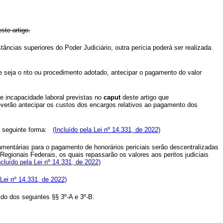
ste artigo.
âncias superiores do Poder Judiciário, outra perícia poderá ser realizada.
ue seja o rito ou procedimento adotado, antecipar o pagamento do valor
de incapacidade laboral previstas no
caput
deste artigo que
verão antecipar os custos dos encargos relativos ao pagamento dos
 seguinte forma:
(Incluído pela Lei nº 14.331, de 2022)
mentárias para o pagamento de honorários periciais serão descentralizadas
Regionais Federais, os quais repassarão os valores aos peritos judiciais
ncluído pela Lei nº 14.331, de 2022)
 Lei nº 14.331, de 2022)
ido dos seguintes §§ 3º-A e 3º-B: