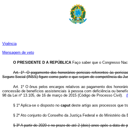
Vigência
Mensagem de veto
O PRESIDENTE D A REPÚBLICA
Faço saber que o Congresso Nacio
Art. 1º O pagamento dos honorários periciais referentes às perícia
Seguro Social (INSS) figure como parte e que sejam de competência da Just
Art. 1º O ônus pelos encargos relativos ao pagamento dos honorários
concessão de benefícios assistenciais à pessoa com deficiência ou benefíci
98 da Lei nº 13.105, de 16 de março de 2015 (Código de Processo Civil).
§ 1º Aplica-se o disposto no
caput
deste artigo aos processos que tr
§ 2º Ato conjunto do Conselho da Justiça Federal e do Ministério da
§ 3º A partir de 2020 e no prazo de até 2 (dois) anos após a data de 