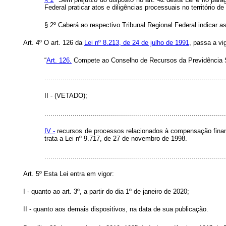
Federal praticar atos e diligências processuais no território 
§ 2º Caberá ao respectivo Tribunal Regional Federal indicar a
Art. 4º O art. 126 da
Lei nº 8.213, de 24 de julho de 1991
, passa a vi
“
Art. 126.
Compete ao Conselho de Recursos da Previdência So
..........................................................................................
II - (VETADO);
..........................................................................................
IV -
recursos de processos relacionados à compensação finance
trata a Lei nº 9.717, de 27 de novembro de 1998.
........................................................................................
Art. 5º Esta Lei entra em vigor:
I - quanto ao art. 3º, a partir do dia 1º de janeiro de 2020;
II - quanto aos demais dispositivos, na data de sua publicação.