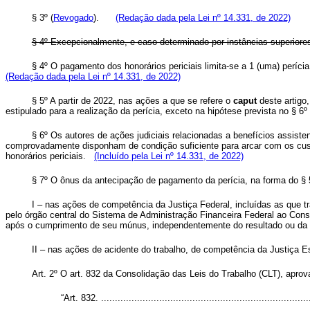
§ 3º (
Revogado
).
(Redação dada pela Lei nº 14.331, de 2022)
§ 4º Excepcionalmente, e caso determinado por instâncias superiores 
§ 4º O pagamento dos honorários periciais limita-se a 1 (uma) perícia
(Redação dada pela Lei nº 14.331, de 2022)
§ 5º A partir de 2022, nas ações a que se refere o
caput
deste artigo,
estipulado para a realização da perícia, exceto na hipótese prevista no § 6º 
§ 6º Os autores de ações judiciais relacionadas a benefícios assiste
comprovadamente disponham de condição suficiente para arcar com os cust
honorários periciais.
(Incluído pela Lei nº 14.331, de 2022)
§ 7º O ônus da antecipação de pagamento da perícia, na forma do § 5
I – nas ações de competência da Justiça Federal, incluídas as que 
pelo órgão central do Sistema de Administração Financeira Federal ao Conse
após o cumprimento de seu múnus, independentemente do resultado ou da d
II – nas ações de acidente do trabalho, de competência da Justiça Es
Art. 2º O art. 832 da Consolidação das Leis do Trabalho (CLT), apro
“Art. 832. ............................................................................