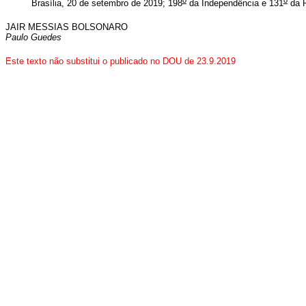
o
o
Brasília, 20 de setembro de 2019; 198
da Independência e 131
da R
JAIR MESSIAS BOLSONARO
Paulo Guedes
Este texto não substitui o publicado no DOU de 23.9.2019