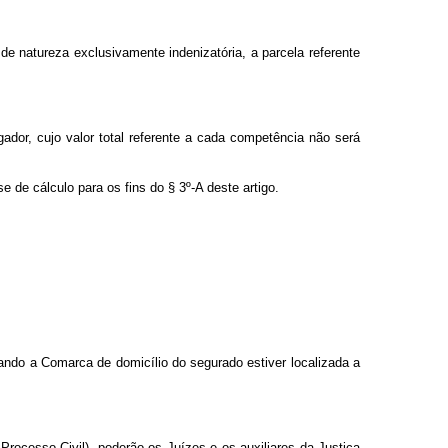
e natureza exclusivamente indenizatória, a parcela referente
ador, cujo valor total referente a cada competência não será
e de cálculo para os fins do § 3º-A deste artigo.
uando a Comarca de domicílio do segurado estiver localizada a
Processo Civil), poderão os Juízes e os auxiliares da Justiça