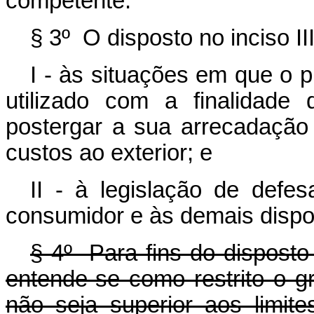
competente.
§ 3º O disposto no inciso II
I - às situações em que o p
utilizado com a finalidade 
postergar a sua arrecadação
custos ao exterior; e
II - à legislação de defes
consumidor e às demais dispos
§ 4º Para fins do disposto
entende-se como restrito o g
não seja superior aos limite