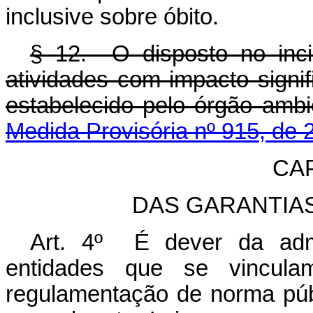
inclusive sobre óbito.
§ 12. O disposto no inc
atividades com impacto signi
estabelecido pelo órgão a
Medida Provisória nº 915, de 
CAP
DAS GARANTIAS 
Art. 4º É dever da admi
entidades que se vincula
regulamentação de norma públ