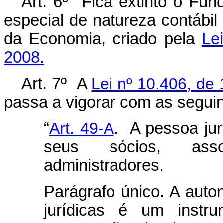
Art. 6º Fica extinto o Fun
especial de natureza contábil 
da Economia, criado pela
Le
2008.
Art. 7º
A
Lei nº 10.406, de 
passa a vigorar com as segui
“
Art. 49-A
. A pessoa ju
seus sócios, assoc
administradores.
Parágrafo único. A auto
jurídicas é um instru