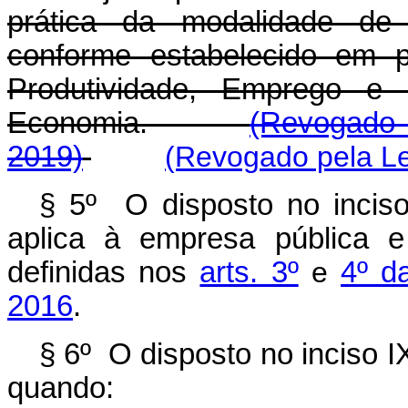
prática da modalidade de 
conforme estabelecido em p
Produtividade, Emprego e C
Economia.
(Revogado 
2019)
(Revogado pela Le
§ 5º O disposto no incis
aplica à empresa pública 
definidas nos
arts. 3º
e
4º d
2016
.
§ 6º O disposto no inciso 
quando: