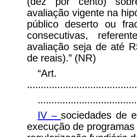
(dez por cento) sobr
avaliação vigente na hip
público deserto ou fr
consecutivas, refere
avaliação seja de até R
de reais).” (NR)
“Ar
........................................
....................................
IV –
sociedades de e
execução de programas d