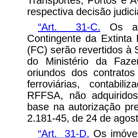
Transportes, Portos e 
respectiva decisão judicia
“Art. 31-C.
Os ati
Contingente da Extinta 
(FC) serão revertidos à 
do Ministério da Faze
oriundos dos contrato
ferroviárias, contabil
RFFSA, não adquiridos
base na autorização pre
2.181-45, de 24 de agost
“Art. 31-D.
Os imóvei