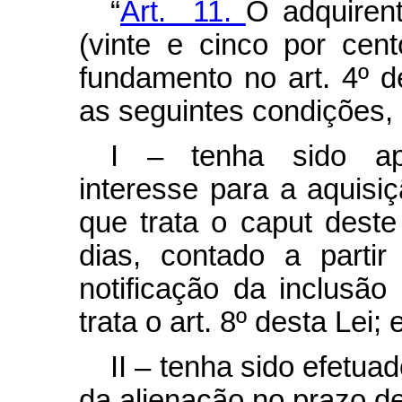
“
Art. 11.
O adquiren
(vinte e cinco por cen
fundamento no art. 4º d
as seguintes condições,
I – tenha sido ap
interesse para a aquisi
que trata o
caput
deste 
dias, contado a parti
notificação da inclusão
trata o art. 8º desta Lei; 
II – tenha sido efetua
da alienação no prazo de