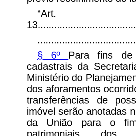
“Art.
13.....................................
....................................
§ 6º
Para fins de 
cadastrais da Secretar
Ministério do Planejame
dos aforamentos ocorrid
transferências de pos
imóvel serão anotadas n
da União para o fim
patrimoniais dos r