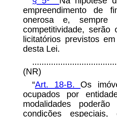
§ 5º
Na hipótese 
empreendimento de fi
onerosa e, sempre 
competitividade, serão
licitatórios previstos e
desta Lei.
....................................
(NR)
“
Art. 18-B.
Os imóv
ocupados por entidade
modalidades poderão
condições especiais,