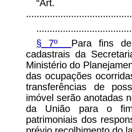
“Ar
........................................
....................................
§ 7º
Para fins de
cadastrais da Secretar
Ministério do Planejame
das ocupações ocorrida
transferências de pos
imóvel serão anotadas n
da União para o fim
patrimoniais dos respo
prévio recolhimento do l