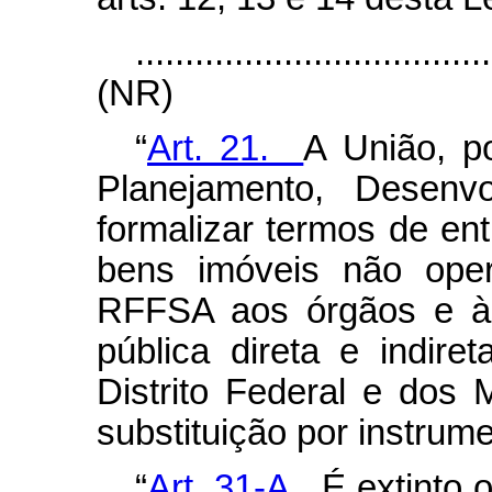
....................................
(NR)
“
Art. 21.
A União, po
Planejamento, Desenv
formalizar termos de en
bens imóveis não oper
RFFSA aos órgãos e às
pública direta e indir
Distrito Federal e dos
substituição por instrume
“
Art. 31-A.
É extinto 