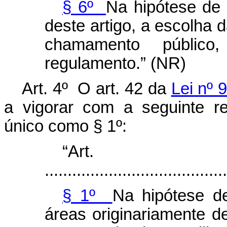
§ 6º
Na hipótese de 
deste artigo, a escolha d
chamamento públic
regulamento.” (NR)
Art. 4º O art. 42 da
Lei nº 
a vigorar com a seguinte r
único como § 1º:
“Ar
........................................
§ 1º
Na hipótese d
áreas originariamente 