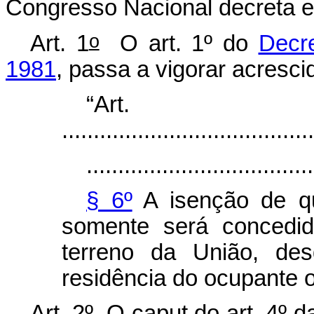
Congresso Nacional decreta e 
o
Art. 1
O art. 1º do
Decre
1981
, passa a vigorar acresci
“Ar
........................................
....................................
§ 6º
A isenção de q
somente será concedi
terreno da União, des
residência do ocupante o
Art. 2º O
caput
do art. 4º 