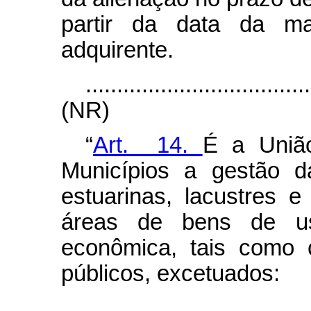
partir da data da ma
adquirente.
....................................
(NR)
“
Art. 14.
É a União
Municípios a gestão d
estuarinas, lacustres e 
áreas de bens de u
econômica, tais como 
públicos, excetuados:
....................................