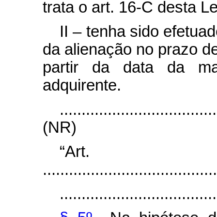
trata o art. 16-C desta Le
II – tenha sido efetua
da alienação no prazo de
partir da data da ma
adquirente.
....................................
(NR)
“Ar
........................................
....................................