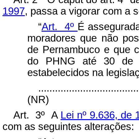
1997
, passa a vigorar com a 
“
Art. 4º
É assegurada
moradores que não pos
de Pernambuco e que c
do PHNG até 30 de j
estabelecidos na legisla
....................................
(NR)
Art. 3º A
Lei nº 9.636, de
com as seguintes alterações: