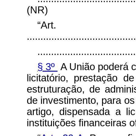
(NR)
“Ar
........................................
....................................
§ 3º
A União poderá c
licitatório, prestação d
estruturação, de admin
de investimento, para os
artigo, dispensada a li
instituições financeiras o