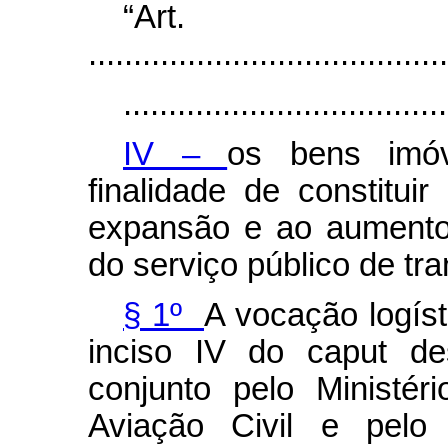
“Ar
........................................
....................................
IV –
os bens imóv
finalidade de constitui
expansão e ao aumento
do serviço público de tra
§ 1º
A vocação logíst
inciso IV do
caput
des
conjunto pelo Ministér
Aviação Civil e pelo 