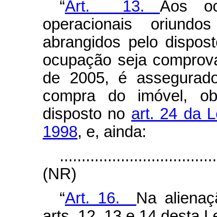
“
Art. 13.
Aos oc
operacionais oriund
abrangidos pelo dispost
ocupação seja comprova
de 2005, é assegurado
compra do imóvel, ob
disposto no
art. 24 da 
1998
, e, ainda:
....................................
(NR)
“
Art. 16.
Na alienaç
arts. 12, 13 e 14 desta L