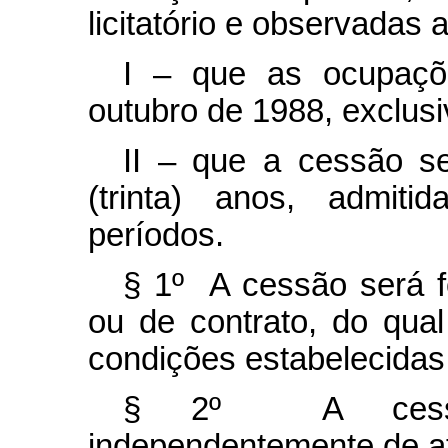
licitatório e observadas
I – que as ocupaçõ
outubro de 1988, exclus
II – que a cessão s
(trinta) anos, admiti
períodos.
§ 1º A cessão será f
ou de contrato, do qua
condições estabelecidas
§ 2º A cessão
independentemente de ato