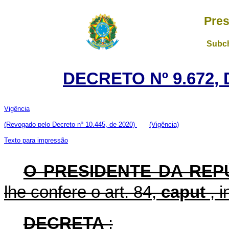
Pres
Subch
DECRETO Nº 9.672, 
Vigência
(Revogado pelo Decreto nº 10.445, de 2020)
(Vigência)
Texto para impressão
O PRESIDENTE DA RE
lhe confere o art. 84,
caput
, 
DECRETA
: