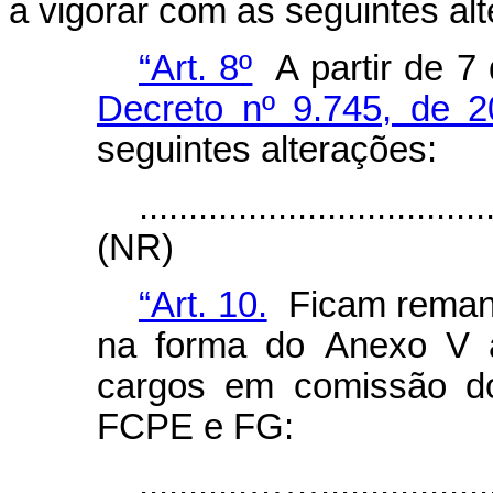
a vigorar com as seguintes al
“Art. 8º
A partir de 7 
Decreto nº 9.745, de 
seguintes alterações:
...................................
(NR)
“Art. 10.
Ficam remane
na forma do Anexo V a
cargos em comissão d
FCPE e FG:
...........……....................