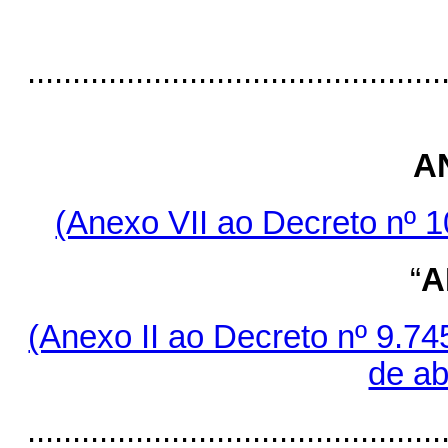
..............................................
AN
(Anexo VII ao Decreto nº 1
“
A
(Anexo II ao Decreto nº 9.745
de ab
..............................................