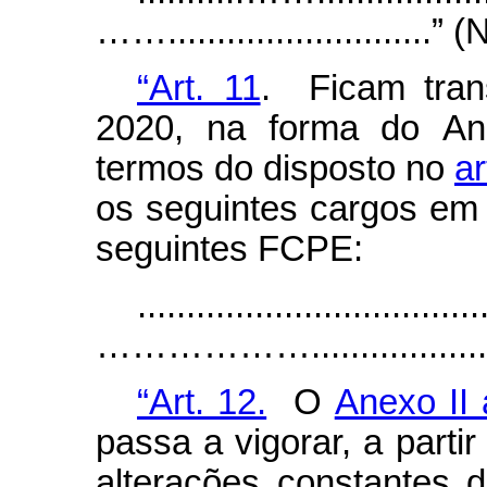
……...........................” 
“Art. 11
. Ficam tran
2020, na forma do An
termos do disposto no
ar
os seguintes cargos e
seguintes FCPE:
...................................
………………........................
“Art. 12.
O
Anexo II 
passa a vigorar, a parti
alterações constantes 