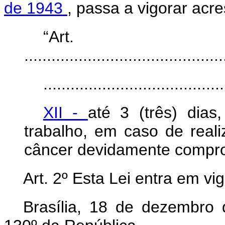
de 1943
, passa a vigorar acre
“Art
............................................
........................................
XII -
até 3 (três) dia
trabalho, em caso de real
câncer devidamente compro
Art. 2º Esta Lei entra em vi
Brasília, 18 de dezembro