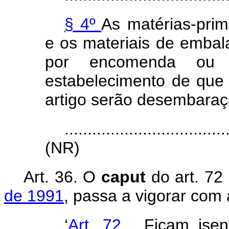
§ 4º
As matérias-prim
e os materiais de embal
por encomenda ou
estabelecimento de que 
artigo serão desembaraç
...................................
(NR)
Art. 36. O
caput
do art. 72
de 1991
, passa a vigorar com
‘
Art. 72.
Ficam ise