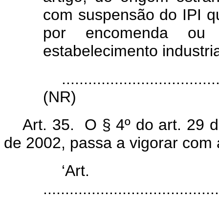
com suspensão do IPI q
por encomenda ou
estabelecimento industria
...................................
(NR)
Art. 35. O § 4º do art. 29
de 2002, passa a vigorar com 
‘Ar
........................................
...................................