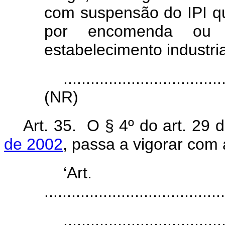
com suspensão do IPI q
por encomenda ou
estabelecimento industria
...................................
(NR)
Art. 35. O § 4º do art. 29 
de 2002
, passa a vigorar com
‘Ar
........................................
...................................