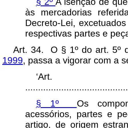
§ 2º
A isenção de que 
às mercadorias referi
Decreto-Lei, excetuados o
respectivas partes e peç
Art. 34. O § 1º do art. 5º
1999
, passa a vigorar com a s
‘Ar
........................................
§ 1º
Os compone
acessórios, partes e p
artigo, de origem estr