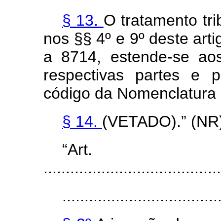
§ 13.
O tratamento tri
nos §§ 4º e 9º deste arti
a 8714, estende-se aos 
respectivas partes e 
código da Nomenclatur
§ 14.
(VETADO).” (NR
“Ar
........................................
...................................