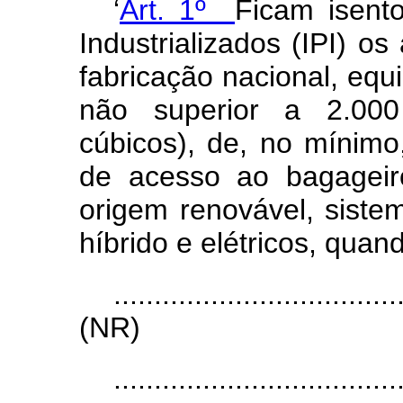
‘
Art. 1º
Ficam isent
Industrializados (IPI) o
fabricação nacional, equ
não superior a 2.000
cúbicos), de, no mínimo,
de acesso ao bagageir
origem renovável, siste
híbrido e elétricos, quan
...................................
(NR)
...................................