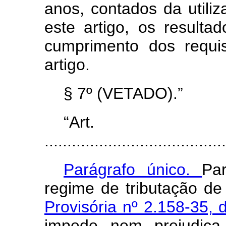
anos, contados da utiliz
este artigo, os resultad
cumprimento dos requis
artigo.
§ 7º (VETADO).”
“Ar
........................................
Parágrafo único.
Par
regime de tributação de
Provisória nº 2.158-35,
impede nem prejudica 