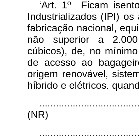
‘Art. 1º Ficam isent
Industrializados (IPI) o
fabricação nacional, equ
não superior a 2.000
cúbicos), de, no mínimo,
de acesso ao bagageir
origem renovável, siste
híbrido e elétricos, quan
...................................
(NR)
...................................