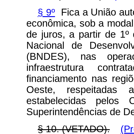
§ 9º
Fica a União aut
econômica, sob a modal
de juros, a partir de 1
Nacional de Desenvol
(BNDES), nas opera
infraestrutura cont
financiamento nas regi
Oeste, respeitadas a
estabelecidas pelos C
Superintendências de D
§ 10. (VETADO).
(P