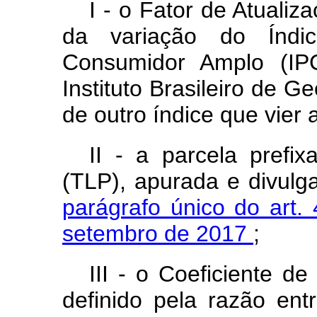
I - o Fator de Atuali
da variação do Índi
Consumidor Amplo (IP
Instituto Brasileiro de G
de outro índice que vier a
II - a parcela pref
(TLP), apurada e divul
parágrafo único do art.
setembro de 2017
;
III - o Coeficiente d
definido pela razão ent