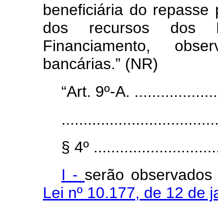
beneficiária do repasse
dos recursos dos F
Financiamento, obs
bancárias.” (NR)
“Art. 9º-A. .....................
...................................
§ 4º .............................
I -
serão observados 
Lei nº 10.177, de 12 de 