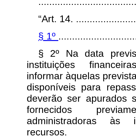
..................................
“Art. 14. ........................
§ 1º
............................
§ 2º Na data previs
instituições financei
informar àquelas prevista
disponíveis para repa
deverão ser apurados s
fornecidos previam
administradoras às i
recursos.