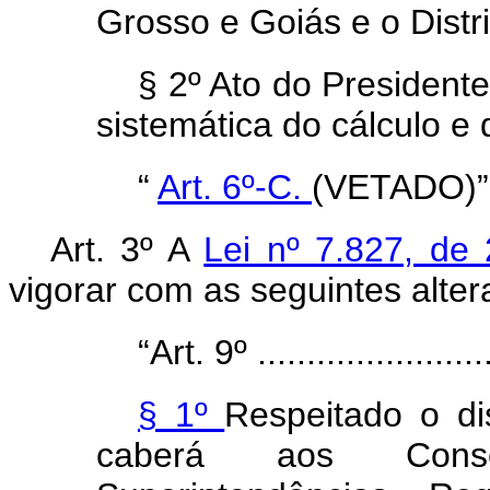
Grosso e Goiás e o Distri
§ 2º Ato do President
sistemática do cálculo e
“
Art. 6º-C.
(VETADO)”
Art. 3º A
Lei nº 7.827, d
vigorar com as seguintes alter
“Art. 9º .........................
§ 1º
Respeitado o d
caberá aos Consel