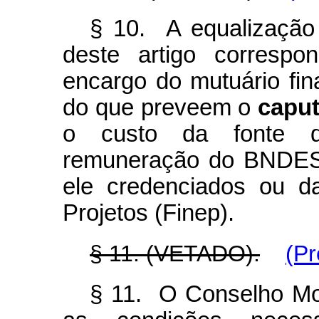
§ 10. A equalização 
deste artigo correspo
encargo do mutuário fin
do que preveem o
capu
o custo da fonte d
remuneração do BNDES,
ele credenciados ou d
Projetos (Finep).
§ 11. (VETADO).
(Pr
§ 11. O Conselho Mon