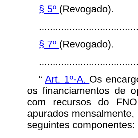
§ 5º
(Revogado).
...................................
§ 7º
(Revogado).
..................................
“
Art. 1º-A.
Os encargo
os financiamentos de o
com recursos do FN
apurados mensalmente,
seguintes componentes: