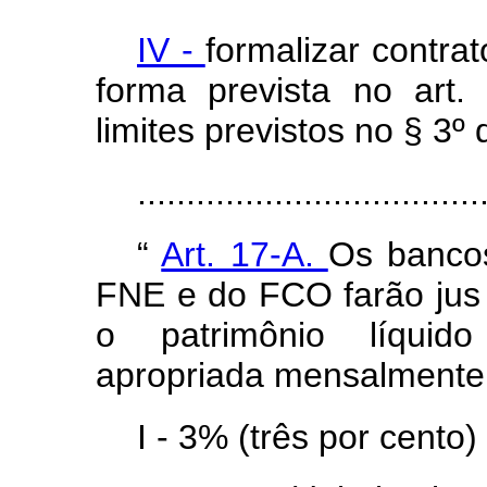
IV -
formalizar contra
forma prevista no art.
limites previstos no § 3º 
..................................
“
Art. 17-A.
Os banco
FNE e do FCO farão jus 
o patrimônio líquid
apropriada mensalmente,
I - 3% (três por cento